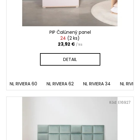
č
u
a
k
m
e
t
o
PIP Čalúnený panel
v
24
(
2 ks
)
23,92 €
/ ks
DETAIL
NL RIVIERA 60
NL RIVIERA 62
NL RIVIERA 34
NL RIVIER
Kód:
E16927