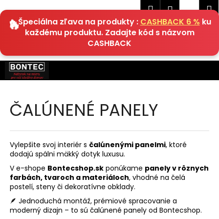
K
Hľadať
Náku
M
Prihlásen
EUR
o
🔥 Špeciálna zľava na produkty :
CASHBACK 6 %
ku
Späť
Späť
košík
š
každému produktu. Zadajte kód s názvom
í
CASHBACK
Č
k
o
Prejsť
p
na
obsah
o
t
ČALÚNENÉ PANELY
r
e
b
Vylepšite svoj interiér s
čalúnenými panelmi
, ktoré
u
dodajú spálni mäkký dotyk luxusu.
j
V e-shope
Bontecshop.sk
ponúkame
panely v rôznych
farbách, tvaroch a materiáloch
, vhodné na čelá
e
postelí, steny či dekoratívne obklady.
t
🪶 Jednoduchá montáž, prémiové spracovanie a
e
moderný dizajn – to sú čalúnené panely od Bontecshop.
n