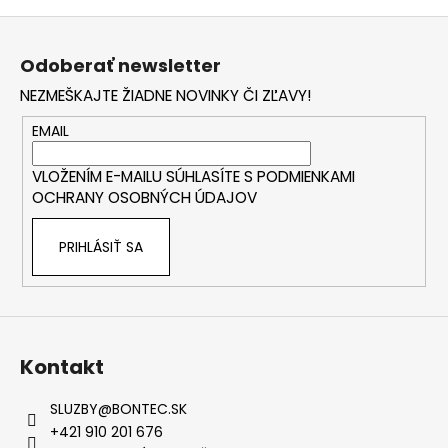
Z
á
Odoberať newsletter
p
NEZMEŠKAJTE ŽIADNE NOVINKY ČI ZĽAVY!
ä
t
EMAIL
i
VLOŽENÍM E-MAILU SÚHLASÍTE S
PODMIENKAMI
e
OCHRANY OSOBNÝCH ÚDAJOV
PRIHLÁSIŤ SA
Kontakt
SLUZBY
@
BONTEC.SK
+421 910 201 676