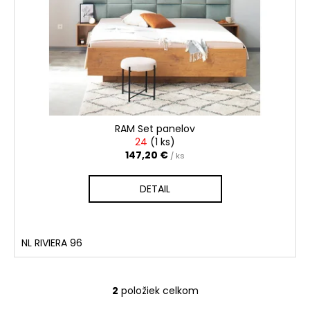
RAM Set panelov
24
(
1 ks
)
147,20 €
/ ks
DETAIL
NL RIVIERA 96
2
položiek celkom
O