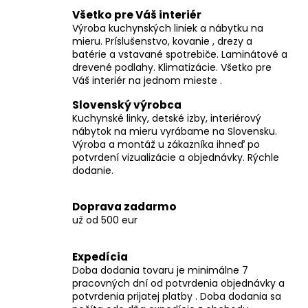
v
Všetko pre Váš interiér
l
Výroba kuchynských liniek a nábytku na
á
mieru. Príslušenstvo, kovanie , drezy a
d
batérie a vstavané spotrebiče. Laminátové a
a
drevené podlahy. Klimatizácie. Všetko pre
c
Váš interiér na jednom mieste .
i
Slovenský výrobca
e
Kuchynské linky, detské izby, interiérový
p
nábytok na mieru vyrábame na Slovensku.
r
Výroba a montáž u zákazníka ihneď po
v
potvrdení vizualizácie a objednávky. Rýchle
k
dodanie.
y
v
Doprava zadarmo
ý
už od 500 eur
p
i
Expedícia
s
Doba dodania tovaru je minimálne 7
u
pracovných dní od potvrdenia objednávky a
potvrdenia prijatej platby . Doba dodania sa