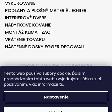
VYKUROVANIE
PODLAHY A PLOŠNÝ MATERIÁL EGGER
INTERIEROVÉ DVERE
NÁBYTKOVÉ KOVANIE
MONTÁŽ KLIMATIZÁCII
VRÁTENIE TOVARU
NÁSTENNÉ DOSKY EGGER DECOWALL
VYTVORENÉ V SPOLUPRÁCI S KVALITNYESHOP.SK
VYTVORENÉ V SPOLUPRÁCI S BONTEC.SK
Tento web používa súbory cookie. Ďalším
prechádzaním tohto webu vyjadrujete súhlas s ich
používaním. Viac informácií
tu
.
VYTVORIL SHOPTET
COPYRIGHT 2026
BONTECSHOP
. VŠETKY PRÁVA VYHRADENÉ.
Nastavenie
*** PARTNER PRE STAVEBNÉ