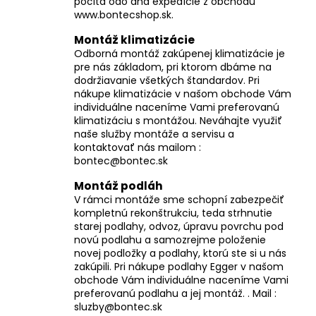
počíta odo dňa expedície z obchodu
www.bontecshop.sk.
Montáž klimatizácie
Odborná montáž zakúpenej klimatizácie je
pre nás základom, pri ktorom dbáme na
dodržiavanie všetkých štandardov. Pri
nákupe klimatizácie v našom obchode Vám
individuálne naceníme Vami preferovanú
klimatizáciu s montážou. Neváhajte využiť
naše služby montáže a servisu a
kontaktovať nás mailom :
bontec@bontec.sk
Montáž podláh
V rámci montáže sme schopní zabezpečiť
kompletnú rekonštrukciu, teda strhnutie
starej podlahy, odvoz, úpravu povrchu pod
novú podlahu a samozrejme položenie
novej podložky a podlahy, ktorú ste si u nás
zakúpili. Pri nákupe podlahy Egger v našom
obchode Vám individuálne naceníme Vami
preferovanú podlahu a jej montáž. . Mail :
sluzby@bontec.sk