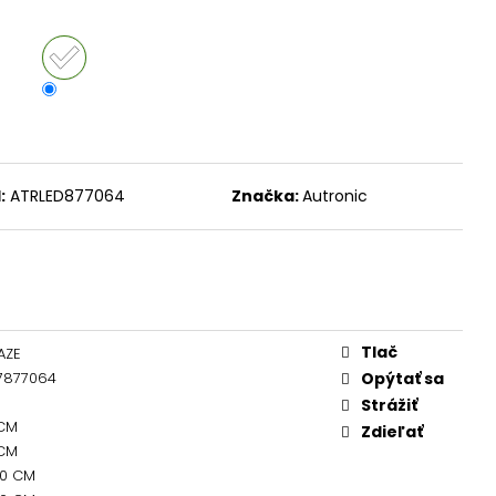
:
ATRLED877064
Značka:
Autronic
Tlač
AZE
7877064
Opýtať sa
Strážiť
 CM
Zdieľať
 CM
00 CM