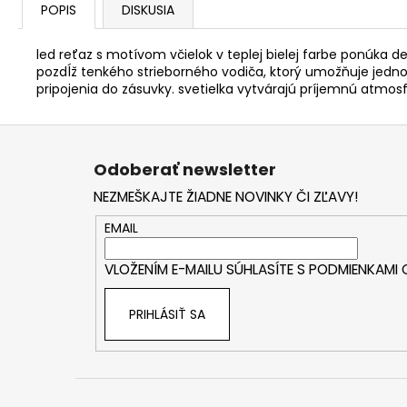
POPIS
DISKUSIA
led reťaz s motívom včielok v teplej bielej farbe ponúka d
pozdĺž tenkého strieborného vodiča, ktorý umožňuje jedno
pripojenia do zásuvky. svetielka vytvárajú príjemnú atmos
Z
á
Odoberať newsletter
p
NEZMEŠKAJTE ŽIADNE NOVINKY ČI ZĽAVY!
ä
t
EMAIL
i
VLOŽENÍM E-MAILU SÚHLASÍTE S
PODMIENKAMI
e
PRIHLÁSIŤ SA