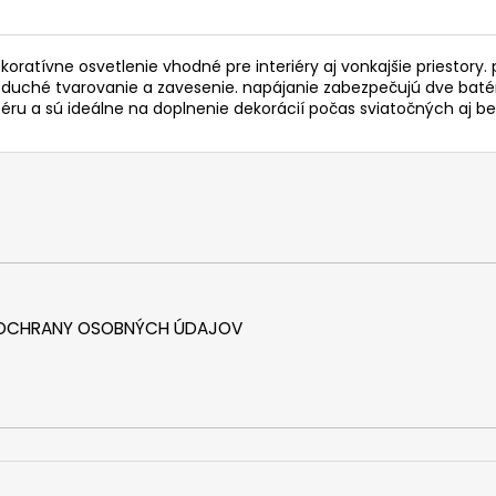
ekoratívne osvetlenie vhodné pre interiéry aj vonkajšie priestory
duché tvarovanie a zavesenie. napájanie zabezpečujú dve batéri
féru a sú ideálne na doplnenie dekorácií počas sviatočných aj b
 OCHRANY OSOBNÝCH ÚDAJOV