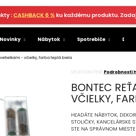
kty :
CASHBACK 6 %
ku každému produktu. Zada
Čo potrebujete nájsť?
 Novinky
Nábytok
Spotrebiče
Deko
HĽADAŤ
etielkami - včielky, farba teplá biela
Priemerné
NEOHODNOTENÉ
Podrobnosti 
hodnotenie
Odporúčame
BONTEC REŤA
produktu
je
VČIELKY, FAR
0,0
z
5
hviezdičiek.
HĽADÁTE NÁBYTOK, DEKOR
STOLIČKY, KANCELÁRSKE ST
STE NA SPRÁVNOM MIESTE 