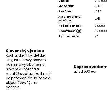
Dĺžka
:
202.00
Materiál
:
PLAST
Sezóna
:
LETO
Alternatívna
JAR
sezóna
:
Počet batérií
:
2.0000
Hmotnosť (g)
:
52.0000
Typ batérie
:
AA
Slovenský výrobca
Kuchynské linky, detské
izby, interiérový nábytok
na mieru vyrábame na
Doprava zadar
Slovensku. Výroba a
už od 500 eur
montáž u zákazníka ihneď
po potvrdení vizualizácie a
objednávky. Rýchle
dodanie.