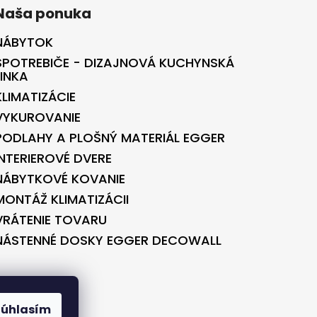
Naša ponuka
NÁBYTOK
SPOTREBIČE - DIZAJNOVÁ KUCHYNSKÁ
LINKA
KLIMATIZÁCIE
VYKUROVANIE
PODLAHY A PLOŠNÝ MATERIÁL EGGER
INTERIEROVÉ DVERE
NÁBYTKOVÉ KOVANIE
MONTÁŽ KLIMATIZÁCII
VRÁTENIE TOVARU
NÁSTENNÉ DOSKY EGGER DECOWALL
BONTEC.SK
Súhlasím