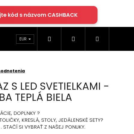
jte kód s názvom CASHBACK
Hľadať
Prihlásenie
Nákupný
rácie
Klimatizácia
Podlahy Egger
EUR
košík
hodnotenia
Z S LED SVETIELKAMI -
BA TEPLÁ BIELA
ÁCIE, DOPLNKY ?
OLIČKY, KRESLÁ, STOLY, JEDÁLENSKÉ SETY?
. STAČÍ SI VYBRAŤ Z NAŠEJ PONUKY.