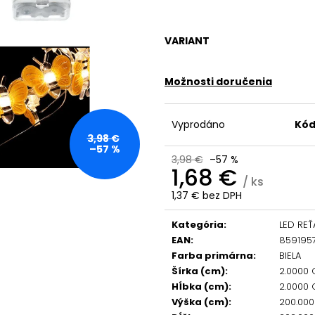
VARIANT
Možnosti doručenia
Vyprodáno
Kód
3,98 €
–57 %
3,98 €
–57 %
1,68 €
/ ks
1,37 € bez DPH
Jednotková
cena:
Kategória
:
LED REŤ
EAN
:
859195
Farba primárna
:
BIELA
Šírka (cm)
:
2.0000
Hĺbka (cm)
:
2.0000
Výška (cm)
:
200.00