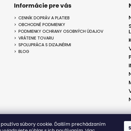
Informácie pre vás
CENNÍK DOPRÁV A PLATIEB
OBCHODNÉ PODMIENKY
PODMIENKY OCHRANY OSOBNÝCH ÚDAJOV
VRÁTENIE TOVARU
SPOLUPRÁCA S DIZAJNÉRMI
BLOG
ENÉ V SPOLUPRÁCI S KVALITNYESHOP.SK
VYTVORENÉ V SPOLUPRÁCI S 
používa súbory cookie. Ďalším prechádzaním
 vyjadrujete súhlas s ich používaním. Viac