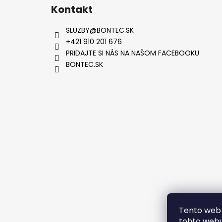
Kontakt
SLUZBY
@
BONTEC.SK
+421 910 201 676
PRIDAJTE SI NÁS NA NAŠOM FACEBOOKU
BONTEC.SK
VYTVOR
Tento web 
tohto webu