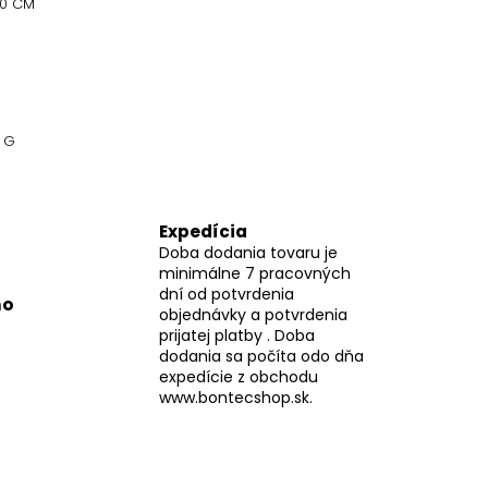
00 CM
 G
Expedícia
Doba dodania tovaru je
minimálne 7 pracovných
dní od potvrdenia
mo
objednávky a potvrdenia
prijatej platby . Doba
dodania sa počíta odo dňa
expedície z obchodu
www.bontecshop.sk.