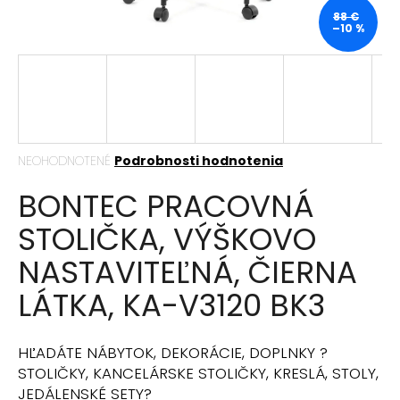
á
88 €
–10 %
j
s
ť
?
Priemerné
NEOHODNOTENÉ
Podrobnosti hodnotenia
hodnotenie
BONTEC PRACOVNÁ
produktu
HĽADAŤ
je
STOLIČKA, VÝŠKOVO
0,0
z
NASTAVITEĽNÁ, ČIERNA
5
hviezdičiek.
O
LÁTKA, KA-V3120 BK3
d
p
o
HĽADÁTE NÁBYTOK, DEKORÁCIE, DOPLNKY ?
r
STOLIČKY, KANCELÁRSKE STOLIČKY, KRESLÁ, STOLY,
ú
JEDÁLENSKÉ SETY?