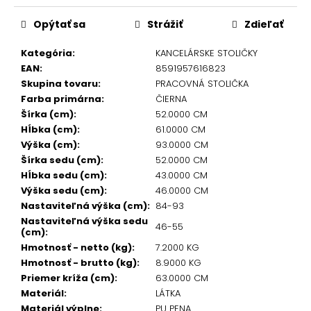
Opýtať sa
Strážiť
Zdieľať
Kategória
:
KANCELÁRSKE STOLIČKY
EAN
:
8591957616823
Skupina tovaru
:
PRACOVNÁ STOLIČKA
Farba primárna
:
ČIERNA
Šírka (cm)
:
52.0000 CM
Hĺbka (cm)
:
61.0000 CM
Výška (cm)
:
93.0000 CM
Šírka sedu (cm)
:
52.0000 CM
Hĺbka sedu (cm)
:
43.0000 CM
Výška sedu (cm)
:
46.0000 CM
Nastaviteľná výška (cm)
:
84-93
Nastaviteľná výška sedu
46-55
(cm)
:
Hmotnosť - netto (kg)
:
7.2000 KG
Hmotnosť - brutto (kg)
:
8.9000 KG
Priemer kríža (cm)
:
63.0000 CM
Materiál
:
LÁTKA
Materiál výplne
:
PU PENA