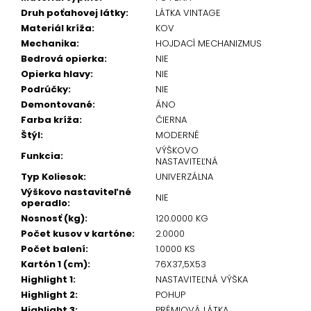
Druh poťahovej látky
:
LÁTKA VINTAGE
Materiál kríža
:
KOV
Mechanika
:
HOJDACÍ MECHANIZMUS
Bedrová opierka
:
NIE
Opierka hlavy
:
NIE
Podrúčky
:
NIE
Demontované
:
ÁNO
Farba kríža
:
ČIERNA
Štýl
:
MODERNÉ
VÝŠKOVO
Funkcia
:
NASTAVITEĽNÁ
Typ Koliesok
:
UNIVERZÁLNA
Výškovo nastaviteľné
NIE
operadlo
:
Nosnosť (kg)
:
120.0000 KG
Počet kusov v kartóne
:
2.0000
Počet balení
:
1.0000 KS
Kartón 1 (cm)
:
76X37,5X53
Highlight 1
:
NASTAVITEĽNÁ VÝŠKA
Highlight 2
:
POHUP
Highlight 3
:
PRÉMIOVÁ LÁTKA