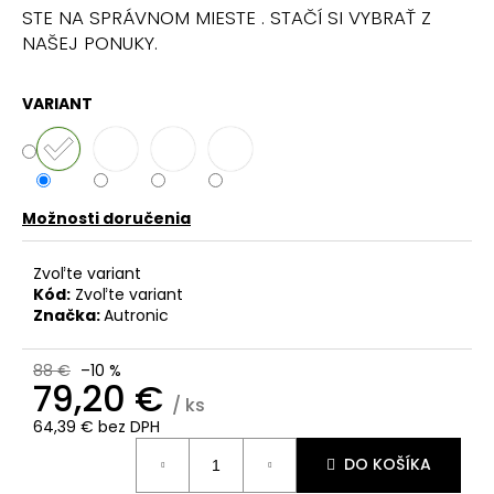
č
STE NA SPRÁVNOM MIESTE . STAČÍ SI VYBRAŤ Z
a
NAŠEJ PONUKY.
m
e
VARIANT
Možnosti doručenia
Zvoľte variant
Kód:
Zvoľte variant
Značka:
Autronic
88 €
–10 %
79,20 €
/ ks
64,39 € bez DPH
Jednotková
DO KOŠÍKA
cena: