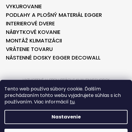
VYKUROVANIE
PODLAHY A PLOŠNÝ MATERIÁL EGGER
INTERIEROVÉ DVERE
NÁBYTKOVÉ KOVANIE
MONTÁŽ KLIMATIZÁCII
VRÁTENIE TOVARU
NÁSTENNÉ DOSKY EGGER DECOWALL
VYTVORENÉ V SPOLUPRÁCI S KVALITNYESHOP.SK
VYTVORENÉ V SPOLUPRÁCI S BONTEC.SK
Tento web používa súbory cookie. Ďalším
prechádzaním tohto webu vyjadrujete súhlas s ich
používaním. Viac informácií
tu
.
VYTVORIL SHOPTET
COPYRIGHT 2026
BONTECSHOP
. VŠETKY PRÁVA VYHRADENÉ.
Nastavenie