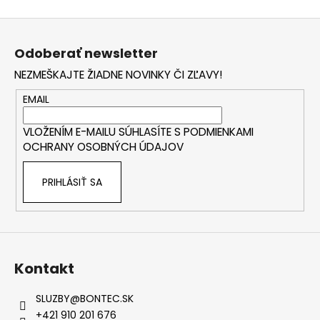
Z
á
Odoberať newsletter
p
NEZMEŠKAJTE ŽIADNE NOVINKY ČI ZĽAVY!
ä
t
EMAIL
i
VLOŽENÍM E-MAILU SÚHLASÍTE S
PODMIENKAMI
e
OCHRANY OSOBNÝCH ÚDAJOV
PRIHLÁSIŤ SA
Kontakt
SLUZBY
@
BONTEC.SK
+421 910 201 676