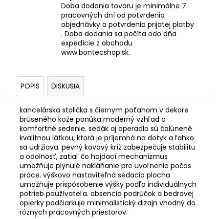
Doba dodania tovaru je minimálne 7
pracovných dní od potvrdenia
objednávky a potvrdenia prijatej platby
. Doba dodania sa počíta odo dňa
expedície z obchodu
www.bontecshop.sk.
POPIS
DISKUSIA
kancelárska stolička s čiernym poťahom v dekore
brúseného kože ponúka moderný vzhľad a
komfortné sedenie. sedák aj operadlo sú čalúnené
kvalitnou látkou, ktorá je príjemná na dotyk a ľahko
sa udržiava. pevný kovový kríž zabezpečuje stabilitu
a odolnosť, zatiaľ čo hojdací mechanizmus
umožňuje plynulé nakláňanie pre uvoľnenie počas
práce. výškovo nastaviteľná sedacia plocha
umožňuje prispôsobenie výšky podľa individuálnych
potrieb používateľa. absencia podrúčok a bedrovej
opierky podčiarkuje minimalistický dizajn vhodný do
rôznych pracovných priestorov.