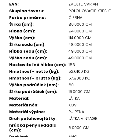
EAN
:
ZVOĽTE VARIANT
Skupina tovaru
:
POLOHOVACIE KRESLO
Farba primárna
:
ČIERNA
Šírka (cm)
:
80.0000 CM
Hĺbka (cm)
:
94.0000 CM
Výška (cm)
:
114.0000 CM
Šírka sedu (cm)
:
48.0000 CM
Hĺbka sedu (cm)
:
49.0000 CM
Výška sedu (cm)
:
49.0000 CM
Nastaviteľná hĺbka (cm)
:
183
Hmotnosť - netto (kg)
:
52.6100 KG
Hmotnosť - brutto (kg)
:
57.9000 KG
Výška podrúčiek (cm)
:
60
Šírka podrúčiek (cm)
:
15.0000 CM
Materiál
:
LÁTKA
Materiál nôh
:
KOV
Materiál výplne
:
PU PENA
Druh poťahovej látky
:
LÁTKA VINTAGE
hrúbka peny sedadla
8.0000 CM
(cm)
:
Rozklad
:
ÁNO