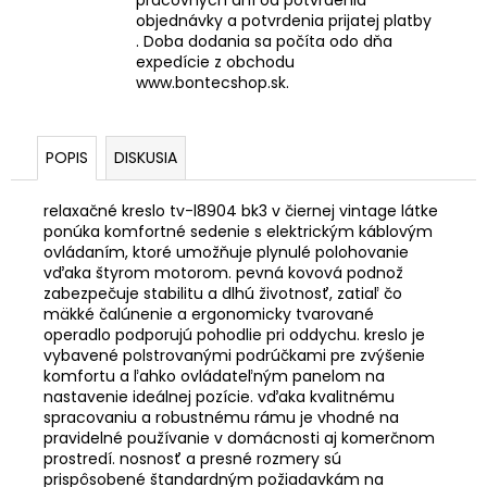
objednávky a potvrdenia prijatej platby
. Doba dodania sa počíta odo dňa
expedície z obchodu
www.bontecshop.sk.
POPIS
DISKUSIA
relaxačné kreslo tv-l8904 bk3 v čiernej vintage látke
ponúka komfortné sedenie s elektrickým káblovým
ovládaním, ktoré umožňuje plynulé polohovanie
vďaka štyrom motorom. pevná kovová podnož
zabezpečuje stabilitu a dlhú životnosť, zatiaľ čo
mäkké čalúnenie a ergonomicky tvarované
operadlo podporujú pohodlie pri oddychu. kreslo je
vybavené polstrovanými podrúčkami pre zvýšenie
komfortu a ľahko ovládateľným panelom na
nastavenie ideálnej pozície. vďaka kvalitnému
spracovaniu a robustnému rámu je vhodné na
pravidelné používanie v domácnosti aj komerčnom
prostredí. nosnosť a presné rozmery sú
prispôsobené štandardným požiadavkám na