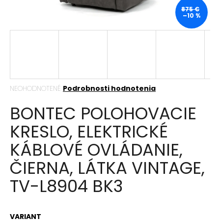
á
875 €
–10 %
j
s
ť
?
Priemerné
NEOHODNOTENÉ
Podrobnosti hodnotenia
hodnotenie
BONTEC POLOHOVACIE
produktu
HĽADAŤ
je
KRESLO, ELEKTRICKÉ
0,0
z
KÁBLOVÉ OVLÁDANIE,
5
hviezdičiek.
O
ČIERNA, LÁTKA VINTAGE,
d
p
TV-L8904 BK3
o
r
ú
VARIANT