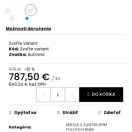
č
a
m
e
Možnosti doručenia
Zvoľte variant
Kód:
Zvoľte variant
Značka:
Autronic
875 €
–10 %
787,50 €
/ ks
640,24 € bez DPH
Jednotková
DO KOŠÍKA
cena:
Opýtať sa
Strážiť
Zdieľať
KRESLÁ S ELEKTRICKÝM
Kategória
:
POLOHOVANÍM