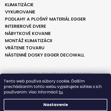
KLIMATIZÁCIE
VYKUROVANIE
PODLAHY A PLOŠNÝ MATERIÁL EGGER
INTERIEROVÉ DVERE
NÁBYTKOVÉ KOVANIE
MONTÁŽ KLIMATIZÁCII
VRÁTENIE TOVARU
NÁSTENNÉ DOSKY EGGER DECOWALL
VYTVORENÉ V SPOLUPRÁCI S KVALITNYESHOP.SK
VYTVORENÉ V SPOLUPRÁCI S BONTEC.SK
Tento web používa súbory cookie. Ďalším
prechádzaním tohto webu vyjadrujete súhlas s ich
používaním. Viac informácií
tu
.
VYTVORIL SHOPTET
COPYRIGHT 2026
BONTECSHOP
. VŠETKY PRÁVA VYHRADENÉ.
Nastavenie