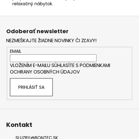
relaxačný nábytok.
Z
á
Odoberať newsletter
p
NEZMEŠKAJTE ŽIADNE NOVINKY ČI ZĽAVY!
ä
t
EMAIL
i
VLOŽENÍM E-MAILU SÚHLASÍTE S
PODMIENKAMI
e
OCHRANY OSOBNÝCH ÚDAJOV
PRIHLÁSIŤ SA
Kontakt
SLUZBY
@
BONTEC.SK