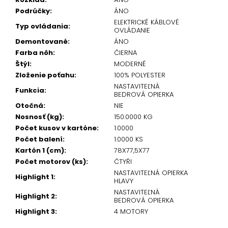
Podrúčky
:
ÁNO
ELEKTRICKÉ KÁBLOVÉ
Typ ovládania
:
OVLÁDANIE
Demontované
:
ÁNO
Farba nôh
:
ČIERNA
Štýl
:
MODERNÉ
Zloženie poťahu
:
100% POLYESTER
NASTAVITEĽNÁ
Funkcia
:
BEDROVÁ OPIERKA
Otočná
:
NIE
Nosnosť (kg)
:
150.0000 KG
Počet kusov v kartóne
:
1.0000
Počet balení
:
1.0000 KS
Kartón 1 (cm)
:
78X77,5X77
Počet motorov (ks)
:
ČTYŘI
NASTAVITEĽNÁ OPIERKA
Highlight 1
:
HLAVY
NASTAVITEĽNÁ
Highlight 2
:
BEDROVÁ OPIERKA
Highlight 3
:
4 MOTORY