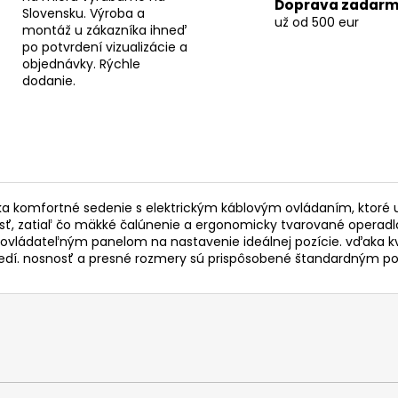
Doprava zadar
Slovensku. Výroba a
už od 500 eur
montáž u zákazníka ihneď
po potvrdení vizualizácie a
objednávky. Rýchle
dodanie.
onúka komfortné sedenie s elektrickým káblovým ovládaním, kto
sť, zatiaľ čo mäkké čalúnenie a ergonomicky tvarované operadlo
 ovládateľným panelom na nastavenie ideálnej pozície. vďaka
edí. nosnosť a presné rozmery sú prispôsobené štandardným p