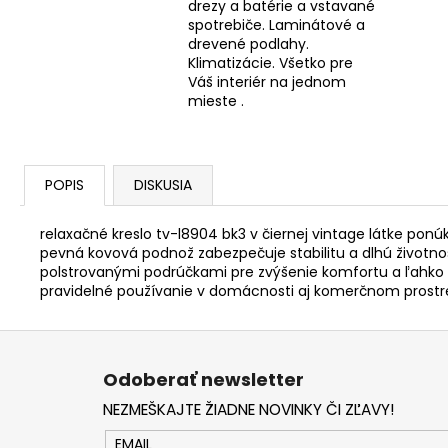
drezy a batérie a vstavané
spotrebiče. Laminátové a
drevené podlahy.
Klimatizácie. Všetko pre
Váš interiér na jednom
mieste .
POPIS
DISKUSIA
relaxačné kreslo tv-l8904 bk3 v čiernej vintage látke p
pevná kovová podnož zabezpečuje stabilitu a dlhú životno
polstrovanými podrúčkami pre zvýšenie komfortu a ľahko
pravidelné používanie v domácnosti aj komerčnom prostr
Z
á
Odoberať newsletter
p
NEZMEŠKAJTE ŽIADNE NOVINKY ČI ZĽAVY!
ä
t
EMAIL