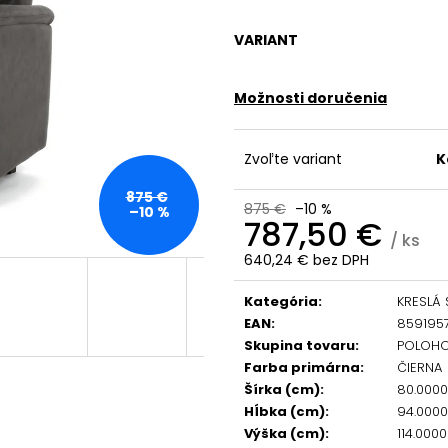
VARIANT
Možnosti doručenia
Zvoľte variant
K
875 €
875 €
–10 %
–10 %
787,50 €
/ ks
640,24 € bez DPH
Jednotková
cena:
Kategória
:
KRESLÁ
EAN
:
859195
Skupina tovaru
:
POLOHO
Farba primárna
:
ČIERNA
Šírka (cm)
:
80.000
Hĺbka (cm)
:
94.000
Výška (cm)
:
114.000