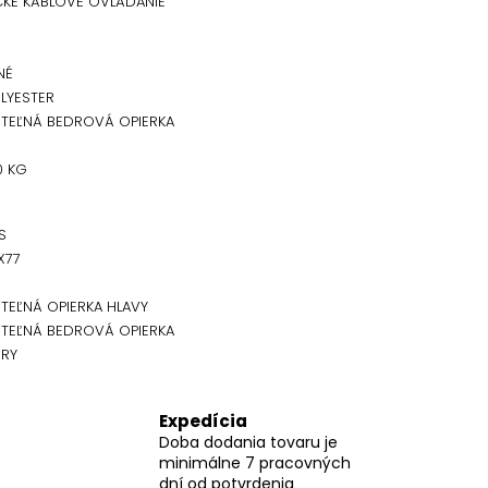
CKÉ KÁBLOVÉ OVLÁDANIE
NÉ
LYESTER
ITEĽNÁ BEDROVÁ OPIERKA
0 KG
S
X77
TEĽNÁ OPIERKA HLAVY
ITEĽNÁ BEDROVÁ OPIERKA
RY
Expedícia
Doba dodania tovaru je
minimálne 7 pracovných
dní od potvrdenia