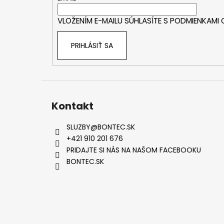
i
VLOŽENÍM E-MAILU SÚHLASÍTE S
PODMIENKAMI
e
PRIHLÁSIŤ SA
Kontakt
SLUZBY
@
BONTEC.SK
+421 910 201 676
PRIDAJTE SI NÁS NA NAŠOM FACEBOOKU
BONTEC.SK