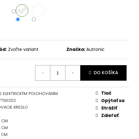
ód:
Zvoľte variant
Značka:
Autronic
DO KOŠÍKA
Tlač
 S ELEKTRICKÝM POLOHOVANÍM
7790202
Opýtať sa
VACIE KRESLO
Strážiť
Zdieľať
0 CM
0 CM
0 CM