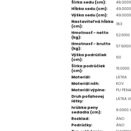
Šírka sedu (cm)
:
48.000
Hĺbka sedu (cm)
:
49.000
Výška sedu (cm)
:
49.000
Nastaviteľná hĺbka
183
(cm)
:
Hmotnosť - netto
52.6100
(kg)
:
Hmotnosť - brutto
57.9000
(kg)
:
Výška podrúčiek
60
(cm)
:
Šírka podrúčiek
15.0000
(cm)
:
Materiál
:
LÁTKA
Materiál nôh
:
KOV
Materiál výplne
:
PU PENA
Druh poťahovej
LÁTKA V
látky
:
hrúbka peny
8.0000
sedadla (cm)
:
Rozklad
:
ÁNO
Podrúčky
:
ÁNO