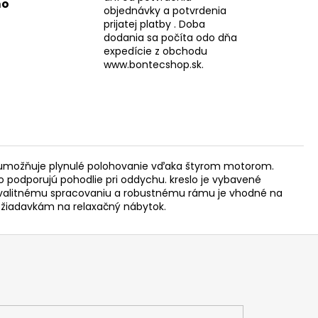
mo
objednávky a potvrdenia
prijatej platby . Doba
dodania sa počíta odo dňa
expedície z obchodu
www.bontecshop.sk.
ré umožňuje plynulé polohovanie vďaka štyrom motorom.
 podporujú pohodlie pri oddychu. kreslo je vybavené
 kvalitnému spracovaniu a robustnému rámu je vhodné na
ožiadavkám na relaxačný nábytok.