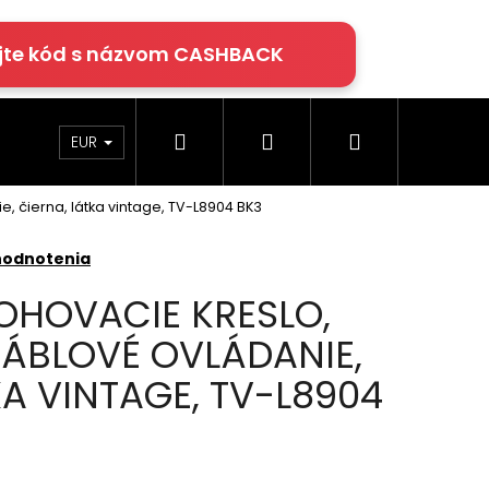
jte kód s názvom CASHBACK
Hľadať
Prihlásenie
Nákupný
rácie
Klimatizácia
Podlahy Egger
EUR
, čierna, látka vintage, TV-L8904 BK3
košík
hodnotenia
OHOVACIE KRESLO,
KÁBLOVÉ OVLÁDANIE,
KA VINTAGE, TV-L8904