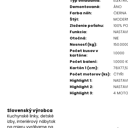
Typ ovládania
:
ELEKTRI
Demontované
:
ÁNO
Farba nôh
:
ČIERNA
Štýl
:
MODER
Zloženie poťahu
:
100% PO
Funkcia
:
NASTAV
Otočná
:
NIE
Nosnosť (kg)
:
150.000
Počet kusov v
1.0000
kartóne
:
Počet balení
:
1.0000 K
Kartón 1 (cm)
:
78X77,5
Počet motorov (ks)
:
ČTYŘI
Highlight 1
:
NASTAVI
Highlight 2
:
NASTAV
Highlight 3
:
4 MOTO
Slovenský výrobca
Kuchynské linky, detské
izby, interiérový nábytok
na mieru vyrábame na