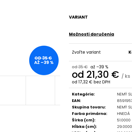
VARIANT
Možnosti doručenia
Zvoľte variant
K
OD 35 €
AŽ –39 %
od 35 €
až –39 %
od
21,30 €
/ ks
od
17,32 €
bez DPH
Jednotková
cena:
Kategória
:
NEMÝ S
EAN
:
859195
Skupina tovaru
:
NEMÝ S
Farba primárna
:
HNEDÁ
Šírka (cm)
:
51.0000
Hĺbka (cm)
:
29.000