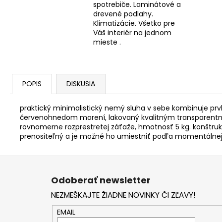
spotrebiče. Laminátové a
drevené podlahy.
Klimatizácie. Všetko pre
Váš interiér na jednom
mieste .
POPIS
DISKUSIA
praktický minimalistický nemý sluha v sebe kombinuje pr
červenohnedom morení, lakovaný kvalitným transparentný
rovnomerne rozprestretej záťaže, hmotnosť 5 kg. konštr
prenositeľný a je možné ho umiestniť podľa momentálnej po
Z
á
Odoberať newsletter
p
NEZMEŠKAJTE ŽIADNE NOVINKY ČI ZĽAVY!
ä
t
EMAIL