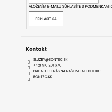
i
VLOŽENÍM E-MAILU SÚHLASÍTE S
PODMIENKAMI
e
PRIHLÁSIŤ SA
Kontakt
SLUZBY
@
BONTEC.SK
+421 910 201 676
PRIDAJTE SI NÁS NA NAŠOM FACEBOOKU
BONTEC.SK