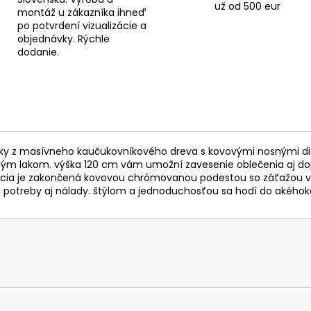
už od 500 eur
montáž u zákazníka ihneď
po potvrdení vizualizácie a
objednávky. Rýchle
dodanie.
vky z masívneho kaučukovníkového dreva s kovovými nosnými di
m lakom. výška 120 cm vám umožní zavesenie oblečenia aj dopln
ukcia je zakončená kovovou chrómovanou podestou so záťažou v
treby aj nálady. štýlom a jednoduchosťou sa hodí do akéhokoľvek