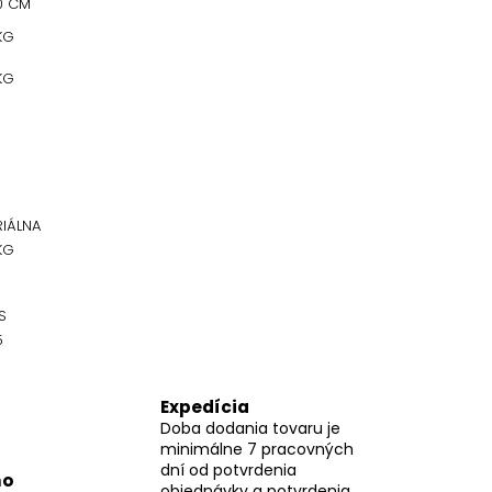
0 CM
KG
KG
RIÁLNA
KG
S
5
Expedícia
Doba dodania tovaru je
minimálne 7 pracovných
dní od potvrdenia
mo
objednávky a potvrdenia