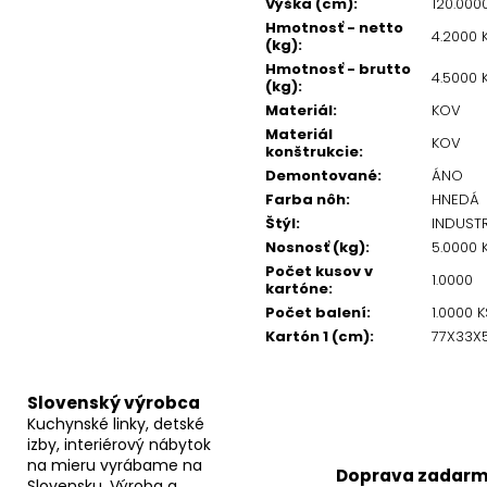
Výška (cm)
:
120.000
Hmotnosť - netto
4.2000 
(kg)
:
Hmotnosť - brutto
4.5000 
(kg)
:
Materiál
:
KOV
Materiál
KOV
konštrukcie
:
Demontované
:
ÁNO
Farba nôh
:
HNEDÁ
Štýl
:
INDUST
Nosnosť (kg)
:
5.0000 
Počet kusov v
1.0000
kartóne
:
Počet balení
:
1.0000 K
Kartón 1 (cm)
:
77X33X
Slovenský výrobca
Kuchynské linky, detské
izby, interiérový nábytok
na mieru vyrábame na
Doprava zadar
Slovensku. Výroba a