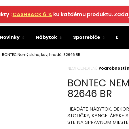
kty :
CASHBACK 6 %
ku každému produktu. Zada
Čo potrebujete nájsť?
 Novinky
Nábytok
Spotrebiče
Deko
HĽADAŤ
BONTEC Nemý sluha, kov, hnedá, 82646 BR
Priemerné
NEOHODNOTENÉ
Podrobnosti 
hodnotenie
Odporúčame
BONTEC NEMÝ
produktu
je
82646 BR
0,0
z
5
hviezdičiek.
HĽADÁTE NÁBYTOK, DEKOR
STOLIČKY, KANCELÁRSKE ST
STE NA SPRÁVNOM MIESTE 