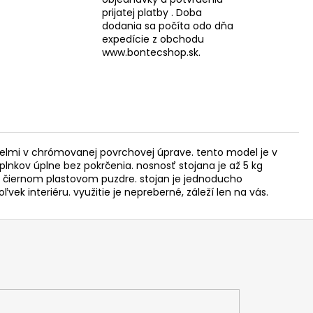
prijatej platby . Doba
dodania sa počíta odo dňa
expedície z obchodu
www.bontecshop.sk.
elmi v chrómovanej povrchovej úprave. tento model je v
kov úplne bez pokrčenia. nosnosť stojana je až 5 kg
 čiernom plastovom puzdre. stojan je jednoducho
 interiéru. využitie je nepreberné, záleží len na vás.