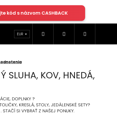
jte kód s názvom CASHBACK
Hľadať
Prihlásenie
Nákupný
rácie
Klimatizácia
Podlahy Egger
EUR
košík
hodnotenia
 SLUHA, KOV, HNEDÁ,
ÁCIE, DOPLNKY ?
OLIČKY, KRESLÁ, STOLY, JEDÁLENSKÉ SETY?
. STAČÍ SI VYBRAŤ Z NAŠEJ PONUKY.