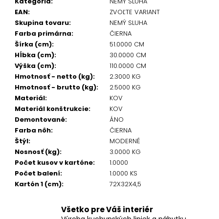
Kategória
:
NEMÝ SLUHA
EAN
:
ZVOĽTE VARIANT
Skupina tovaru
:
NEMÝ SLUHA
Farba primárna
:
ČIERNA
Šírka (cm)
:
51.0000 CM
Hĺbka (cm)
:
30.0000 CM
Výška (cm)
:
110.0000 CM
Hmotnosť - netto (kg)
:
2.3000 KG
Hmotnosť - brutto (kg)
:
2.5000 KG
Materiál
:
KOV
Materiál konštrukcie
:
KOV
Demontované
:
ÁNO
Farba nôh
:
ČIERNA
Štýl
:
MODERNÉ
Nosnosť (kg)
:
3.0000 KG
Počet kusov v kartóne
:
1.0000
Počet balení
:
1.0000 KS
Kartón 1 (cm)
:
72X32X4,5
Všetko pre Váš interiér
Výroba kuchynských liniek a nábytku