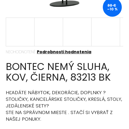
á
30 €
–10 %
j
s
ť
?
Priemerné
NEOHODNOTENÉ
Podrobnosti hodnotenia
hodnotenie
BONTEC NEMÝ SLUHA,
produktu
HĽADAŤ
je
KOV, ČIERNA, 83213 BK
0,0
z
5
hviezdičiek.
O
HĽADÁTE NÁBYTOK, DEKORÁCIE, DOPLNKY ?
d
STOLIČKY, KANCELÁRSKE STOLIČKY, KRESLÁ, STOLY,
p
JEDÁLENSKÉ SETY?
o
STE NA SPRÁVNOM MIESTE . STAČÍ SI VYBRAŤ Z
r
NAŠEJ PONUKY.
ú