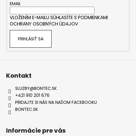
t
EMAIL
i
VLOŽENÍM E-MAILU SÚHLASÍTE S
PODMIENKAMI
e
OCHRANY OSOBNÝCH ÚDAJOV
PRIHLÁSIŤ SA
Kontakt
SLUZBY
@
BONTEC.SK
+421 910 201 676
PRIDAJTE SI NÁS NA NAŠOM FACEBOOKU
BONTEC.SK
Informácie pre vás