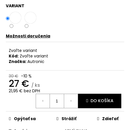
č
VARIANT
a
m
e
Možnosti doručenia
Zvoľte variant
Kód:
Zvoľte variant
Značka:
Autronic
30 €
–10 %
27 €
/ ks
21,95 € bez DPH
Jednotková
DO KOŠÍKA
cena:
Opýtať sa
Strážiť
Zdieľať