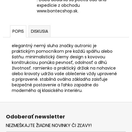
expedície z obchodu
www.bontecshop.sk.
POPIS
DISKUSIA
elegantný nemý sluha značky autronic je
praktickým pomocníkom pre každú spálňu alebo
šatňu. minimalistický čierny design s kovovou
konštrukciou ponúka pevnosť, odolnosť a dlhú
životnosť. ramienko a praktický držiak na nohavice
alebo kravaty udržia vaše oblečenie vždy upravené
a pripravené. stabilná oválna základňa zaisťuje
bezpečné postavenie a ľahko zapadne do
moderného aj klasického interiéru.
Z
á
Odoberať newsletter
p
NEZMEŠKAJTE ŽIADNE NOVINKY ČI ZĽAVY!
ä