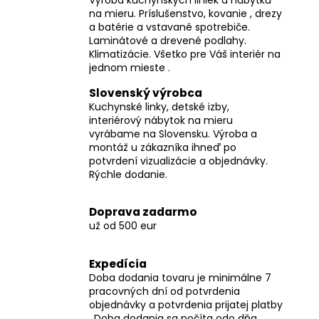
na mieru. Príslušenstvo, kovanie , drezy
a batérie a vstavané spotrebiče.
Laminátové a drevené podlahy.
Klimatizácie. Všetko pre Váš interiér na
jednom mieste .
Slovenský výrobca
Kuchynské linky, detské izby,
interiérový nábytok na mieru
vyrábame na Slovensku. Výroba a
montáž u zákazníka ihneď po
potvrdení vizualizácie a objednávky.
Rýchle dodanie.
Doprava zadarmo
už od 500 eur
Expedícia
Doba dodania tovaru je minimálne 7
pracovných dní od potvrdenia
objednávky a potvrdenia prijatej platby
. Doba dodania sa počíta odo dňa