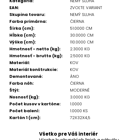
Kategória
:
NEMÝ SLUHA
EAN
:
ZVOĽTE VARIANT
Skupina tovaru
:
NEMÝ SLUHA
Farba primárna
:
ČIERNA
Šírka (cm)
:
51.0000 CM
Hĺbka (cm)
:
30.0000 CM
Výška (cm)
:
110.0000 CM
Hmotnosť - netto (kg)
:
2.3000 KG
Hmotnosť - brutto (kg)
:
2.5000 KG
Materiál
:
KOV
Materiál konštrukcie
:
KOV
Demontované
:
ÁNO
Farba nôh
:
ČIERNA
Štýl
:
MODERNÉ
Nosnosť (kg)
:
3.0000 KG
Počet kusov v kartóne
:
1.0000
Počet balení
:
1.0000 KS
Kartón 1 (cm)
:
72X32X4,5
Všetko pre Váš interiér
Výroba kuchynských liniek a nábytku