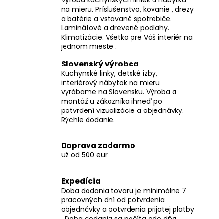
na mieru. Príslušenstvo, kovanie , drezy
a batérie a vstavané spotrebiče.
Laminátové a drevené podlahy.
Klimatizácie. Všetko pre Váš interiér na
jednom mieste .
Slovenský výrobca
Kuchynské linky, detské izby,
interiérový nábytok na mieru
vyrábame na Slovensku. Výroba a
montáž u zákazníka ihneď po
potvrdení vizualizácie a objednávky.
Rýchle dodanie.
Doprava zadarmo
už od 500 eur
Expedícia
Doba dodania tovaru je minimálne 7
pracovných dní od potvrdenia
objednávky a potvrdenia prijatej platby
. Doba dodania sa počíta odo dňa