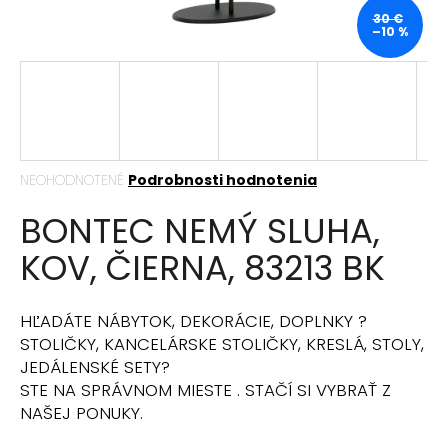
á
30 €
–10 %
j
s
ť
?
Priemerné
NEOHODNOTENÉ
Podrobnosti hodnotenia
hodnotenie
BONTEC NEMÝ SLUHA,
produktu
HĽADAŤ
je
KOV, ČIERNA, 83213 BK
0,0
z
5
hviezdičiek.
O
HĽADÁTE NÁBYTOK, DEKORÁCIE, DOPLNKY ?
d
STOLIČKY, KANCELÁRSKE STOLIČKY, KRESLÁ, STOLY,
p
JEDÁLENSKÉ SETY?
o
STE NA SPRÁVNOM MIESTE . STAČÍ SI VYBRAŤ Z
r
NAŠEJ PONUKY.
ú