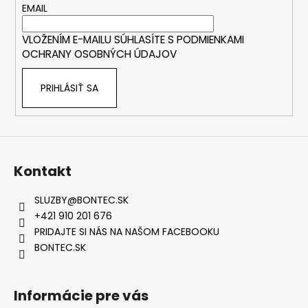
t
EMAIL
i
VLOŽENÍM E-MAILU SÚHLASÍTE S
PODMIENKAMI
e
OCHRANY OSOBNÝCH ÚDAJOV
PRIHLÁSIŤ SA
Kontakt
SLUZBY
@
BONTEC.SK
+421 910 201 676
PRIDAJTE SI NÁS NA NAŠOM FACEBOOKU
BONTEC.SK
Informácie pre vás