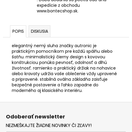
expedície z obchodu
www.bontecshop.sk.
POPIS
DISKUSIA
elegantný nemý sluha značky autronic je
praktickým pomocníkom pre každú spálňu alebo
šatňu. minimalistický čierny design s kovovou
konštrukciou ponúka pevnosť, odolnosť a dlhú
životnosť. ramienko a praktický držiak na nohavice
alebo kravaty udržia vaše oblečenie vždy upravené
a pripravené. stabilná oválna základňa zaisťuje
bezpečné postavenie a ľahko zapadne do
moderného aj klasického interiéru.
Z
á
Odoberať newsletter
p
NEZMEŠKAJTE ŽIADNE NOVINKY ČI ZĽAVY!
ä