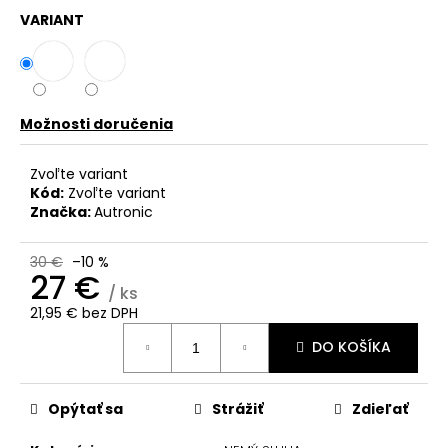
č
VARIANT
a
m
e
Možnosti doručenia
Zvoľte variant
Kód:
Zvoľte variant
Značka:
Autronic
30 €
–10 %
27 €
/ ks
21,95 € bez DPH
Jednotková
DO KOŠÍKA
cena:
Opýtať sa
Strážiť
Zdieľať