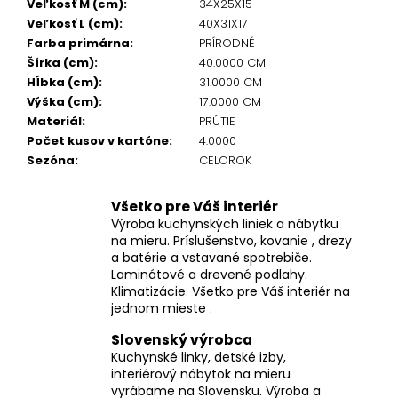
Veľkosť M (cm)
:
34X25X15
Veľkosť L (cm)
:
40X31X17
Farba primárna
:
PRÍRODNÉ
Šírka (cm)
:
40.0000 CM
Hĺbka (cm)
:
31.0000 CM
Výška (cm)
:
17.0000 CM
Materiál
:
PRÚTIE
Počet kusov v kartóne
:
4.0000
Sezóna
:
CELOROK
Všetko pre Váš interiér
Výroba kuchynských liniek a nábytku
na mieru. Príslušenstvo, kovanie , drezy
a batérie a vstavané spotrebiče.
Laminátové a drevené podlahy.
Klimatizácie. Všetko pre Váš interiér na
jednom mieste .
Slovenský výrobca
Kuchynské linky, detské izby,
interiérový nábytok na mieru
vyrábame na Slovensku. Výroba a