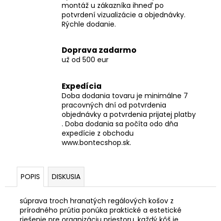
montáž u zákazníka ihneď po
potvrdení vizualizácie a objednávky.
Rýchle dodanie.
Doprava zadarmo
už od 500 eur
Expedícia
Doba dodania tovaru je minimálne 7
pracovných dní od potvrdenia
objednávky a potvrdenia prijatej platby
. Doba dodania sa počíta odo dňa
expedície z obchodu
www.bontecshop.sk.
POPIS
DISKUSIA
súprava troch hranatých regálových košov z
prírodného prútia ponúka praktické a estetické
riešenie pre organizáciu priestoru. každý kôš je