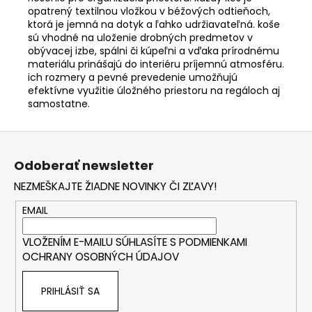
opatrený textilnou vložkou v béžových odtieňoch,
ktorá je jemná na dotyk a ľahko udržiavateľná. koše
sú vhodné na uloženie drobných predmetov v
obývacej izbe, spálni či kúpeľni a vďaka prírodnému
materiálu prinášajú do interiéru príjemnú atmosféru.
ich rozmery a pevné prevedenie umožňujú
efektívne využitie úložného priestoru na regáloch aj
samostatne.
Z
á
Odoberať newsletter
p
NEZMEŠKAJTE ŽIADNE NOVINKY ČI ZĽAVY!
ä
t
EMAIL
i
VLOŽENÍM E-MAILU SÚHLASÍTE S
PODMIENKAMI
e
OCHRANY OSOBNÝCH ÚDAJOV
PRIHLÁSIŤ SA