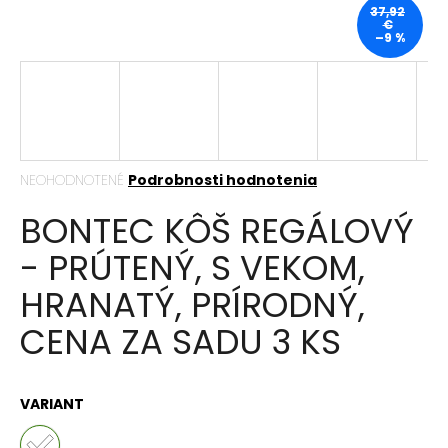
37,92
á
€
–9 %
j
s
ť
?
Priemerné
NEOHODNOTENÉ
Podrobnosti hodnotenia
hodnotenie
BONTEC KÔŠ REGÁLOVÝ
produktu
HĽADAŤ
je
- PRÚTENÝ, S VEKOM,
0,0
z
HRANATÝ, PRÍRODNÝ,
5
hviezdičiek.
O
CENA ZA SADU 3 KS
d
p
o
r
VARIANT
ú