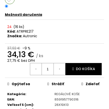
č
a
m
Možnosti doručenia
e
24
(
16 ks
)
Kód:
ATRPRE217
Značka:
Autronic
37,92 €
–9 %
34,13 €
/ ks
27,75 € bez DPH
Jednotková
DO KOŠÍKA
cena:
Opýtať sa
Strážiť
Zdieľať
Kategória
:
REGÁLOVÉ KOŠE
EAN
:
8591957790318
Veľkosť S (cm)
:
28X19X13