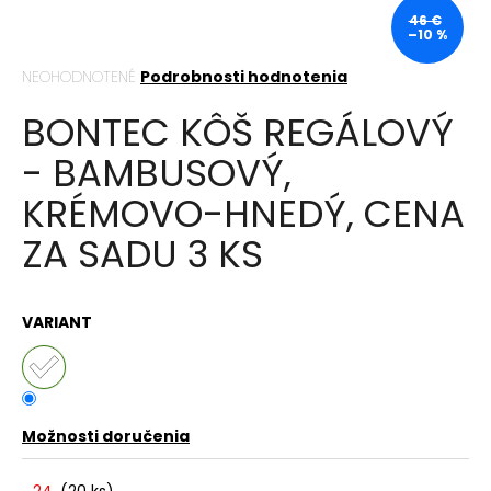
á
46 €
–10 %
j
Priemerné
NEOHODNOTENÉ
Podrobnosti hodnotenia
s
hodnotenie
ť
BONTEC KÔŠ REGÁLOVÝ
produktu
?
je
- BAMBUSOVÝ,
0,0
z
KRÉMOVO-HNEDÝ, CENA
5
hviezdičiek.
ZA SADU 3 KS
HĽADAŤ
VARIANT
O
d
p
o
Možnosti doručenia
r
ú
24
(
20 ks
)