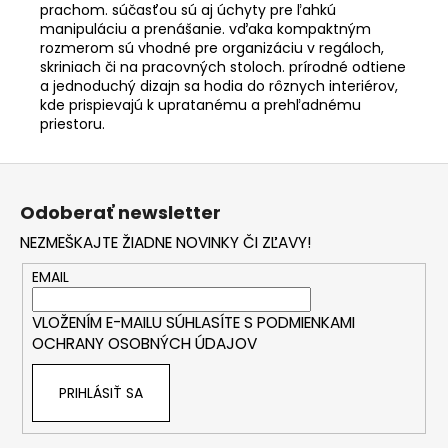
prachom. súčasťou sú aj úchyty pre ľahkú
manipuláciu a prenášanie. vďaka kompaktným
rozmerom sú vhodné pre organizáciu v regáloch,
skriniach či na pracovných stoloch. prírodné odtiene
a jednoduchý dizajn sa hodia do rôznych interiérov,
kde prispievajú k upratanému a prehľadnému
priestoru.
Z
á
Odoberať newsletter
p
NEZMEŠKAJTE ŽIADNE NOVINKY ČI ZĽAVY!
ä
t
EMAIL
i
VLOŽENÍM E-MAILU SÚHLASÍTE S
PODMIENKAMI
e
OCHRANY OSOBNÝCH ÚDAJOV
PRIHLÁSIŤ SA