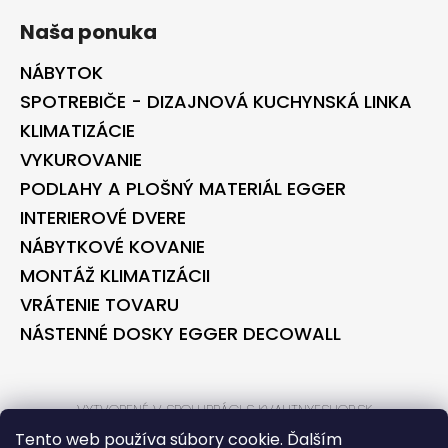
Naša ponuka
NÁBYTOK
SPOTREBIČE - DIZAJNOVÁ KUCHYNSKÁ LINKA
KLIMATIZÁCIE
VYKUROVANIE
PODLAHY A PLOŠNÝ MATERIÁL EGGER
INTERIEROVÉ DVERE
NÁBYTKOVÉ KOVANIE
MONTÁŽ KLIMATIZÁCII
VRÁTENIE TOVARU
NÁSTENNÉ DOSKY EGGER DECOWALL
VYTVORENÉ V SPOLUPRÁCI S KVALITNYESHOP.SK
VYTVORENÉ V SPOLUPRÁCI S BONTEC.SK
Tento web používa súbory cookie. Ďalším