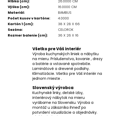
Hĺbka (cm)
:
26.0000 CM
Výška (cm)
:
16.0000 CM
Materiál
:
BAMBUS
Počet kusov v kartóne
:
4.0000
Kartón 1 (cm)
:
38 X 28 X 66
Sezóna
:
CELOROK
Rozmer balenie (cm)
:
36 X 26 X 16
Všetko pre Váš interiér
Výroba kuchynských liniek a nábytku
na mieru. Príslušenstvo, kovanie , drezy
a batérie a vstavané spotrebiče.
Laminátové a drevené podlahy.
Klimatizácie. Všetko pre Váš interiér na
jednom mieste .
Slovenský výrobca
Kuchynské linky, detské izby,
interiérový nábytok na mieru
vyrábame na Slovensku. Výroba a
montáž u zákazníka ihneď po
potvrdení vizualizácie a objednávky.