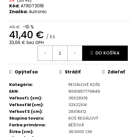
č
Kód:
ATRDT3018
a
Značka:
Autronic
m
e
46 €
–10 %
41,40 €
/ ks
33,66 € bez DPH
Jednotková
DO KOŠÍKA
cena:
Opýtať sa
Strážiť
Zdieľať
Kategória
:
REGÁLOVÉ KOŠE
EAN
:
8591957779849
Veľkosť L (cm)
:
36X26X16
Veľkosť M (cm)
:
32X22X14
Veľkosť S (cm)
:
28X18X12
Skupina tovaru
:
KOŠ REGÁLOVÝ
Farba primárna
:
BÉŽOVÁ
Šírka (cm)
:
36.0000 CM