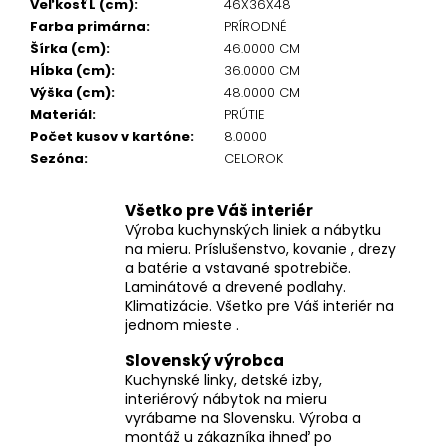
Veľkosť L (cm)
:
46X36X48
Farba primárna
:
PRÍRODNÉ
Šírka (cm)
:
46.0000 CM
Hĺbka (cm)
:
36.0000 CM
Výška (cm)
:
48.0000 CM
Materiál
:
PRÚTIE
Počet kusov v kartóne
:
8.0000
Sezóna
:
CELOROK
Všetko pre Váš interiér
Výroba kuchynských liniek a nábytku
na mieru. Príslušenstvo, kovanie , drezy
a batérie a vstavané spotrebiče.
Laminátové a drevené podlahy.
Klimatizácie. Všetko pre Váš interiér na
jednom mieste .
Slovenský výrobca
Kuchynské linky, detské izby,
interiérový nábytok na mieru
vyrábame na Slovensku. Výroba a
montáž u zákazníka ihneď po