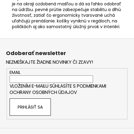
je na okraji ozdobená mašľou a dá sa ľahko odobrať
na údržbu. pevné prútie zabezpečuje stabilitu a dlhú
životnosť, zatiaľ čo ergonomicky tvarované uchá
uľahčujú prenášanie. košíky vyniknú v regáloch, na
poličkách aj ako samostatný úložný prvok v interiéri.
Z
á
Odoberať newsletter
p
NEZMEŠKAJTE ŽIADNE NOVINKY ČI ZĽAVY!
ä
t
EMAIL
i
VLOŽENÍM E-MAILU SÚHLASÍTE S
PODMIENKAMI
e
OCHRANY OSOBNÝCH ÚDAJOV
PRIHLÁSIŤ SA