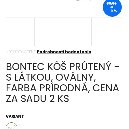
38,95
á
€
–9 %
j
s
ť
?
Priemerné
NEOHODNOTENÉ
Podrobnosti hodnotenia
hodnotenie
BONTEC KÔŠ PRÚTENÝ -
produktu
HĽADAŤ
je
S LÁTKOU, OVÁLNY,
0,0
z
FARBA PRÍRODNÁ, CENA
5
hviezdičiek.
O
ZA SADU 2 KS
d
p
o
r
VARIANT
ú