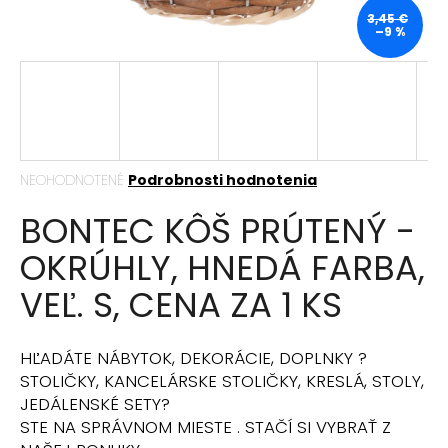
á
3,45 €
–9 %
j
s
ť
?
Priemerné
NEOHODNOTENÉ
Podrobnosti hodnotenia
hodnotenie
BONTEC KÔŠ PRÚTENÝ -
produktu
HĽADAŤ
je
OKRÚHLY, HNEDÁ FARBA,
0,0
z
VEĽ. S, CENA ZA 1 KS
5
hviezdičiek.
O
d
HĽADÁTE NÁBYTOK, DEKORÁCIE, DOPLNKY ?
p
STOLIČKY, KANCELÁRSKE STOLIČKY, KRESLÁ, STOLY,
o
JEDÁLENSKÉ SETY?
r
STE NA SPRÁVNOM MIESTE . STAČÍ SI VYBRAŤ Z
ú