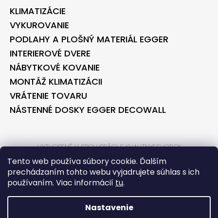
KLIMATIZÁCIE
VYKUROVANIE
PODLAHY A PLOŠNÝ MATERIÁL EGGER
INTERIEROVÉ DVERE
NÁBYTKOVÉ KOVANIE
MONTÁŽ KLIMATIZÁCII
VRÁTENIE TOVARU
NÁSTENNÉ DOSKY EGGER DECOWALL
VYTVORENÉ V SPOLUPRÁCI S KVALITNYESHOP.SK
VYTVORENÉ V SPOLUPRÁCI S BONTEC.SK
Tento web používa súbory cookie. Ďalším
prechádzaním tohto webu vyjadrujete súhlas s ich
používaním. Viac informácií
tu
.
VYTVORIL SHOPTET
COPYRIGHT 2026
BONTECSHOP
. VŠETKY PRÁVA VYHRADENÉ.
Nastavenie