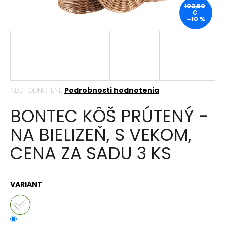
102,50
á
€
–10 %
j
s
ť
?
Priemerné
NEOHODNOTENÉ
Podrobnosti hodnotenia
hodnotenie
BONTEC KÔŠ PRÚTENÝ -
produktu
HĽADAŤ
je
NA BIELIZEŇ, S VEKOM,
0,0
z
CENA ZA SADU 3 KS
5
hviezdičiek.
O
d
p
VARIANT
o
r
ú