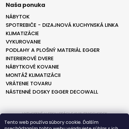
Naša ponuka
NÁBYTOK
SPOTREBIČE - DIZAJNOVÁ KUCHYNSKÁ LINKA
KLIMATIZÁCIE
VYKUROVANIE
PODLAHY A PLOŠNÝ MATERIÁL EGGER
INTERIEROVÉ DVERE
NÁBYTKOVÉ KOVANIE
MONTÁŽ KLIMATIZÁCII
VRÁTENIE TOVARU
NÁSTENNÉ DOSKY EGGER DECOWALL
VYTVORENÉ V SPOLUPRÁCI S KVALITNYESHOP.SK
VYTVORENÉ V SPOLUPRÁCI S BONTEC.SK
Tento web používa súbory cookie. Ďalším
prechádzaním tohto webu vyjadrujete súhlas s ich