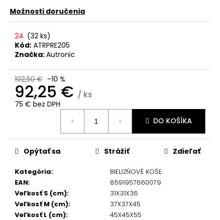
č
a
Možnosti doručenia
m
e
24
(
32 ks
)
Kód:
ATRPRE205
Značka:
Autronic
102,50 €
–10 %
92,25 €
/ ks
75 € bez DPH
Jednotková
DO KOŠÍKA
cena:
Opýtať sa
Strážiť
Zdieľať
Kategória
:
BIELIZŇOVÉ KOŠE
EAN
:
8591957660079
Veľkosť S (cm)
:
31X31X36
Veľkosť M (cm)
:
37X37X45
Veľkosť L (cm)
:
45X45X55