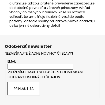
a uľahčuje údržbu. prútené prevedenie zabezpečuje
dostatočnú pevnosť a zároveň prirodzený vzhľad
vhodný do rôznych interiérov. koše sú rôznych
veľkostí, čo umožňuje flexibilné využitie podľa
potreby. viazacie šnúrky na látkovej vložke dodávajú
celku jemný dekoratívny detail.
Z
á
Odoberať newsletter
p
NEZMEŠKAJTE ŽIADNE NOVINKY ČI ZĽAVY!
ä
t
EMAIL
i
VLOŽENÍM E-MAILU SÚHLASÍTE S
PODMIENKAMI
e
OCHRANY OSOBNÝCH ÚDAJOV
PRIHLÁSIŤ SA