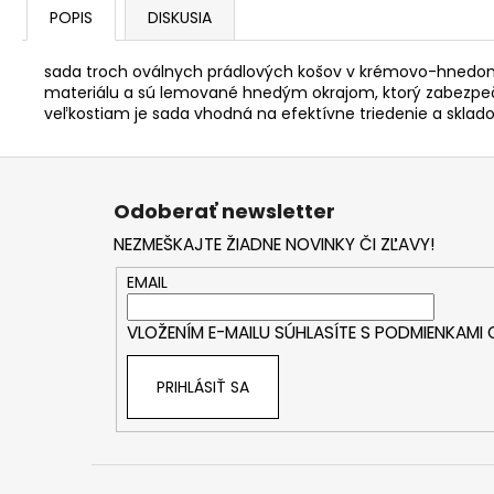
POPIS
DISKUSIA
sada troch oválnych prádlových košov v krémovo-hnedom
materiálu a sú lemované hnedým okrajom, ktorý zabezpeču
veľkostiam je sada vhodná na efektívne triedenie a skladov
Z
á
Odoberať newsletter
p
NEZMEŠKAJTE ŽIADNE NOVINKY ČI ZĽAVY!
ä
t
EMAIL
i
VLOŽENÍM E-MAILU SÚHLASÍTE S
PODMIENKAMI
e
PRIHLÁSIŤ SA