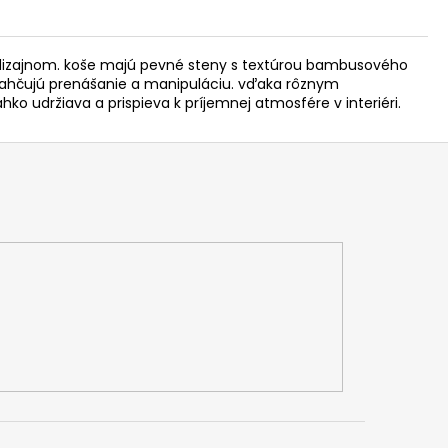
dizajnom. koše majú pevné steny s textúrou bambusového
ľahčujú prenášanie a manipuláciu. vďaka rôznym
ko udržiava a prispieva k príjemnej atmosfére v interiéri.