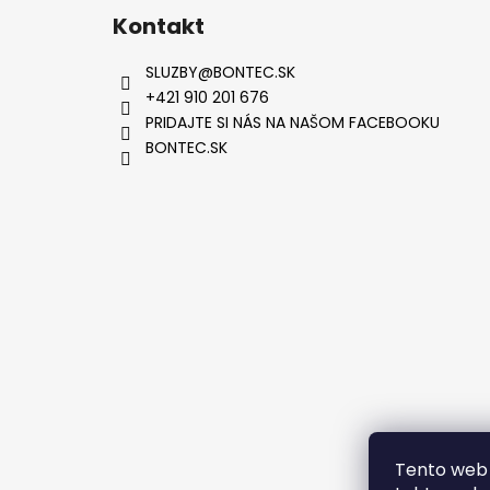
Kontakt
SLUZBY
@
BONTEC.SK
+421 910 201 676
PRIDAJTE SI NÁS NA NAŠOM FACEBOOKU
BONTEC.SK
VYTVOR
Tento web 