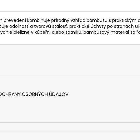
 prevedení kombinuje prírodný vzhľad bambusu s praktickým 
je odolnosť a tvarovú stálosť. praktické úchyty po stranách u
anie bielizne v kúpeľni alebo šatníku. bambusový materiál sa ľah
 OCHRANY OSOBNÝCH ÚDAJOV