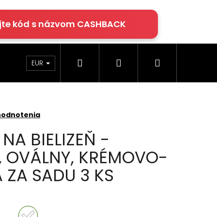
jte kód s názvom CASHBACK
Hľadať
Prihlásenie
Nákupný
rácie
Klimatizácia
Podlahy Egger
EUR
košík
hodnotenia
NA BIELIZEŇ -
 OVÁLNY, KRÉMOVO-
 ZA SADU 3 KS