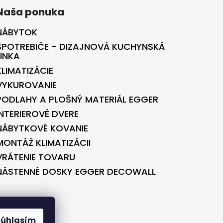
Naša ponuka
NÁBYTOK
SPOTREBIČE - DIZAJNOVÁ KUCHYNSKÁ
LINKA
KLIMATIZÁCIE
VYKUROVANIE
PODLAHY A PLOŠNÝ MATERIÁL EGGER
INTERIEROVÉ DVERE
NÁBYTKOVÉ KOVANIE
MONTÁŽ KLIMATIZÁCII
VRÁTENIE TOVARU
NÁSTENNÉ DOSKY EGGER DECOWALL
BONTEC.SK
Súhlasím