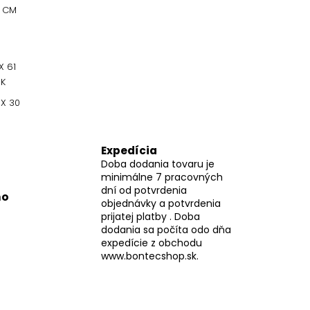
0 CM
S
X 61
K
 X 30
Expedícia
Doba dodania tovaru je
minimálne 7 pracovných
dní od potvrdenia
mo
objednávky a potvrdenia
prijatej platby . Doba
dodania sa počíta odo dňa
expedície z obchodu
www.bontecshop.sk.