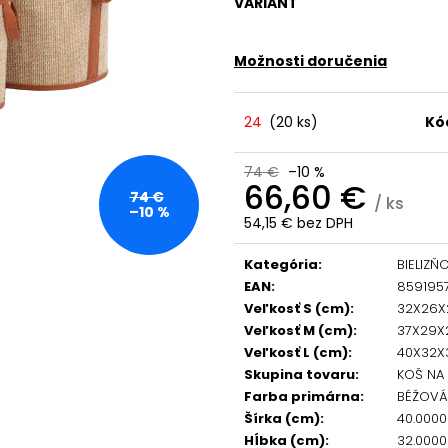
VARIANT
Možnosti doručenia
24
(
20 ks
)
Kó
74 €
–10 %
66,60 €
74 €
/ ks
–10 %
54,15 € bez DPH
Jednotková
cena:
Kategória
:
BIELIZŇ
EAN
:
859195
Veľkosť S (cm)
:
32X26X
Veľkosť M (cm)
:
37X29X
Veľkosť L (cm)
:
40X32X
Skupina tovaru
:
KOŠ NA
Farba primárna
:
BÉŽOVÁ
Šírka (cm)
:
40.000
Hĺbka (cm)
:
32.000