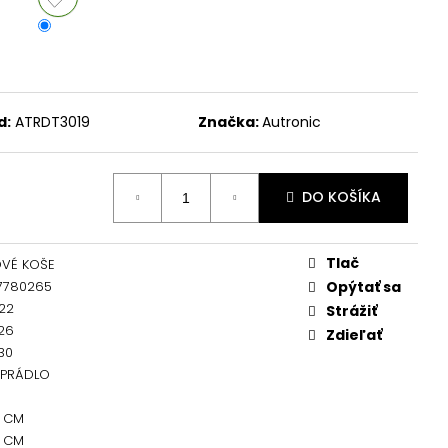
d:
ATRDT3019
Značka:
Autronic
DO KOŠÍKA
Tlač
OVÉ KOŠE
7780265
Opýtať sa
22
Strážiť
26
Zdieľať
30
 PRÁDLO
0 CM
0 CM