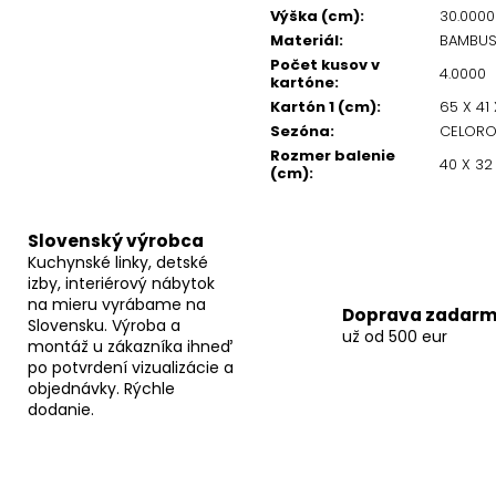
Výška (cm)
:
30.000
Materiál
:
BAMBU
Počet kusov v
4.0000
kartóne
:
Kartón 1 (cm)
:
65 X 41 
Sezóna
:
CELORO
Rozmer balenie
40 X 32
(cm)
:
Slovenský výrobca
Kuchynské linky, detské
izby, interiérový nábytok
na mieru vyrábame na
Doprava zadar
Slovensku. Výroba a
už od 500 eur
montáž u zákazníka ihneď
po potvrdení vizualizácie a
objednávky. Rýchle
dodanie.