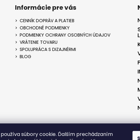
Informácie pre vás
CENNÍK DOPRÁV A PLATIEB
OBCHODNÉ PODMIENKY
PODMIENKY OCHRANY OSOBNÝCH ÚDAJOV
VRÁTENIE TOVARU
SPOLUPRÁCA S DIZAJNÉRMI
BLOG
ENÉ V SPOLUPRÁCI S KVALITNYESHOP.SK
VYTVORENÉ V SPOLUPRÁCI S 
používa súbory cookie. Ďalším prechádzaním