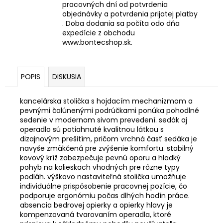
pracovných dní od potvrdenia
objednávky a potvrdenia prijatej platby
. Doba dodania sa počíta odo dňa
expedície z obchodu
www.bontecshop.sk.
POPIS
DISKUSIA
kancelárska stolička s hojdacím mechanizmom a
pevnými čalúnenými podrúčkami ponúka pohodlné
sedenie v modernom sivom prevedení. sedák aj
operadlo sú potiahnuté kvalitnou látkou s
dizajnovým prešitím, pričom vrchná časť sedáka je
navyše zmäkčená pre zvýšenie komfortu. stabilný
kovový kríž zabezpečuje pevnú oporu a hladký
pohyb na kolieskach vhodných pre rôzne typy
podláh. výškovo nastaviteľná stolička umožňuje
individuálne prispôsobenie pracovnej pozície, čo
podporuje ergonómiu počas dlhých hodín práce.
absencia bedrovej opierky a opierky hlavy je
kompenzovaná tvarovaním operadla, ktoré