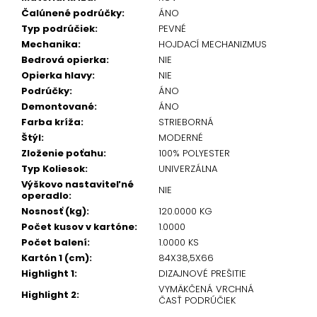
Čalúnené podrúčky
:
ÁNO
Typ podrúčiek
:
PEVNÉ
Mechanika
:
HOJDACÍ MECHANIZMUS
Bedrová opierka
:
NIE
Opierka hlavy
:
NIE
Podrúčky
:
ÁNO
Demontované
:
ÁNO
Farba kríža
:
STRIEBORNÁ
Štýl
:
MODERNÉ
Zloženie poťahu
:
100% POLYESTER
Typ Koliesok
:
UNIVERZÁLNA
Výškovo nastaviteľné
NIE
operadlo
:
Nosnosť (kg)
:
120.0000 KG
Počet kusov v kartóne
:
1.0000
Počet balení
:
1.0000 KS
Kartón 1 (cm)
:
84X38,5X66
Highlight 1
:
DIZAJNOVÉ PREŠITIE
VYMÄKČENÁ VRCHNÁ
Highlight 2
:
ČASŤ PODRÚČIEK