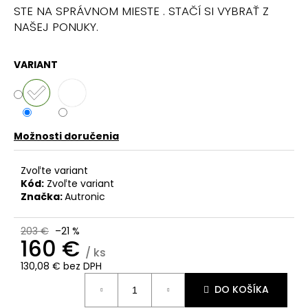
č
STE NA SPRÁVNOM MIESTE . STAČÍ SI VYBRAŤ Z
a
NAŠEJ PONUKY.
m
e
VARIANT
Možnosti doručenia
Zvoľte variant
Kód:
Zvoľte variant
Značka:
Autronic
203 €
–21 %
160 €
/ ks
130,08 € bez DPH
Jednotková
DO KOŠÍKA
cena: