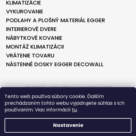
KLIMATIZÁCIE
VYKUROVANIE
PODLAHY A PLOŠNÝ MATERIÁL EGGER
INTERIEROVÉ DVERE
NÁBYTKOVÉ KOVANIE
MONTÁŽ KLIMATIZÁCII
VRÁTENIE TOVARU
NÁSTENNÉ DOSKY EGGER DECOWALL
VYTVORENÉ V SPOLUPRÁCI S KVALITNYESHOP.SK
VYTVORENÉ V SPOLUPRÁCI S BONTEC.SK
Tento web používa súbory cookie. Ďalším
prechádzaním tohto webu vyjadrujete súhlas s ich
používaním. Viac informácií
tu
.
VYTVORIL SHOPTET
COPYRIGHT 2026
BONTECSHOP
. VŠETKY PRÁVA VYHRADENÉ.
Nastavenie