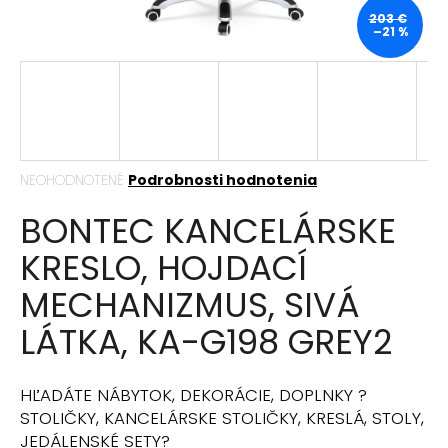
á
203 €
–21 %
j
s
ť
?
Priemerné
NEOHODNOTENÉ
Podrobnosti hodnotenia
hodnotenie
BONTEC KANCELÁRSKE
produktu
HĽADAŤ
je
KRESLO, HOJDACÍ
0,0
z
MECHANIZMUS, SIVÁ
5
hviezdičiek.
O
LÁTKA, KA-G198 GREY2
d
p
o
HĽADÁTE NÁBYTOK, DEKORÁCIE, DOPLNKY ?
r
STOLIČKY, KANCELÁRSKE STOLIČKY, KRESLÁ, STOLY,
ú
JEDÁLENSKÉ SETY?