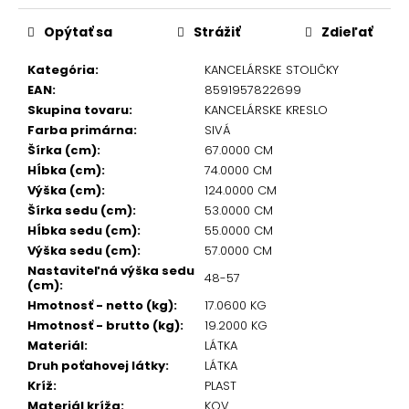
Opýtať sa
Strážiť
Zdieľať
Kategória
:
KANCELÁRSKE STOLIČKY
EAN
:
8591957822699
Skupina tovaru
:
KANCELÁRSKE KRESLO
Farba primárna
:
SIVÁ
Šírka (cm)
:
67.0000 CM
Hĺbka (cm)
:
74.0000 CM
Výška (cm)
:
124.0000 CM
Šírka sedu (cm)
:
53.0000 CM
Hĺbka sedu (cm)
:
55.0000 CM
Výška sedu (cm)
:
57.0000 CM
Nastaviteľná výška sedu
48-57
(cm)
:
Hmotnosť - netto (kg)
:
17.0600 KG
Hmotnosť - brutto (kg)
:
19.2000 KG
Materiál
:
LÁTKA
Druh poťahovej látky
:
LÁTKA
Kríž
:
PLAST
Materiál kríža
:
KOV