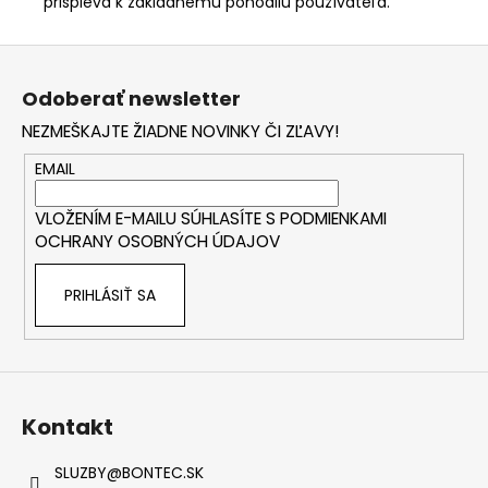
prispieva k základnému pohodliu používateľa.
Z
á
Odoberať newsletter
p
NEZMEŠKAJTE ŽIADNE NOVINKY ČI ZĽAVY!
ä
t
EMAIL
i
VLOŽENÍM E-MAILU SÚHLASÍTE S
PODMIENKAMI
e
OCHRANY OSOBNÝCH ÚDAJOV
PRIHLÁSIŤ SA
Kontakt
SLUZBY
@
BONTEC.SK