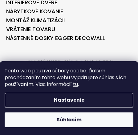
INTERIEROVÉ DVERE
NÁBYTKOVÉ KOVANIE
MONTÁŽ KLIMATIZÁCII
VRÁTENIE TOVARU
NÁSTENNÉ DOSKY EGGER DECOWALL
VYTVORENÉ V SPOLUPRÁCI S KVALITNYESHOP.SK
VYTVORENÉ V SPOLUPRÁCI S BONTEC.SK
Tento web používa súbory cookie. Ďalším
prechádzaním tohto webu vyjadrujete súhlas s ich
používaním. Viac informácií
tu
.
VYTVORIL SHOPTET
COPYRIGHT 2026
BONTECSHOP
. VŠETKY PRÁVA VYHRADENÉ.
Nastavenie
*** PARTNER PRE STAVEBNÉ
Súhlasím
REKONŠTRUKCIE TECORA
*** PARTNER PRE
NÁBYTKÁRSKU VÝROBU BONTEC