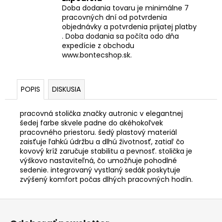
Doba dodania tovaru je minimálne 7
pracovných dní od potvrdenia
objednávky a potvrdenia prijatej platby
. Doba dodania sa počíta odo dňa
expedície z obchodu
www.bontecshop.sk.
POPIS
DISKUSIA
pracovná stolička značky autronic v elegantnej
šedej farbe skvele padne do akéhokoľvek
pracovného priestoru. šedý plastový materiál
zaisťuje ľahkú údržbu a dlhú životnosť, zatiaľ čo
kovový kríž zaručuje stabilitu a pevnosť. stolička je
výškovo nastaviteľná, čo umožňuje pohodlné
sedenie. integrovaný vystlaný sedák poskytuje
zvýšený komfort počas dlhých pracovných hodín.
Z
á