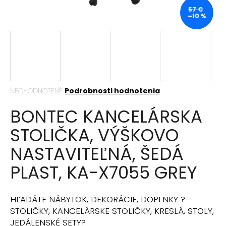
á
57 €
–10 %
j
s
ť
?
Priemerné
NEOHODNOTENÉ
Podrobnosti hodnotenia
hodnotenie
BONTEC KANCELÁRSKA
produktu
HĽADAŤ
je
STOLIČKA, VÝŠKOVO
0,0
z
NASTAVITEĽNÁ, ŠEDÁ
5
hviezdičiek.
O
PLAST, KA-X7055 GREY
d
p
o
HĽADÁTE NÁBYTOK, DEKORÁCIE, DOPLNKY ?
r
STOLIČKY, KANCELÁRSKE STOLIČKY, KRESLÁ, STOLY,
ú
JEDÁLENSKÉ SETY?