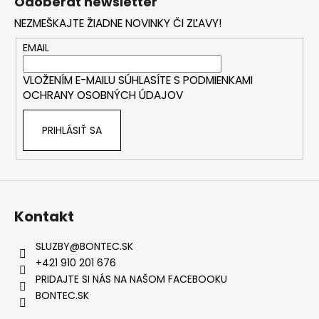
Odoberať newsletter
p
NEZMEŠKAJTE ŽIADNE NOVINKY ČI ZĽAVY!
ä
t
EMAIL
i
VLOŽENÍM E-MAILU SÚHLASÍTE S
PODMIENKAMI
e
OCHRANY OSOBNÝCH ÚDAJOV
PRIHLÁSIŤ SA
Kontakt
SLUZBY
@
BONTEC.SK
+421 910 201 676
PRIDAJTE SI NÁS NA NAŠOM FACEBOOKU
BONTEC.SK