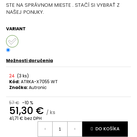
č
STE NA SPRÁVNOM MIESTE . STAČÍ SI VYBRAŤ Z
a
NAŠEJ PONUKY.
m
e
VARIANT
Možnosti doručenia
24
(
3 ks
)
Kód:
ATRKA-X7055 WT
Značka:
Autronic
57 €
–10 %
51,30 €
/ ks
41,71 € bez DPH
Jednotková
DO KOŠÍKA
cena: