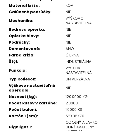
Materiál kríža
:
KOV
Čalúnené podrúčky
:
NIE
VÝŠKOVO
Mechanika
:
NASTAVITEĽNÁ
Bedrová opierka
:
NIE
Opierka hlavy
:
NIE
Podrúčky
:
NIE
Demontované
:
ÁNO
Farba kríža
:
ČIERNA
Štýl
:
INDUSTRIÁLNA
VÝŠKOVO
Funkcia
:
NASTAVITEĽNÁ
Typ Koliesok
:
UNIVERZÁLNA
Výškovo nastaviteľné
NIE
operadlo
:
Nosnosť (kg)
:
120.0000 KG
Počet kusov v kartóne
:
2.0000
Počet balení
:
1.0000 KS
Kartón 1 (cm)
:
52X38X70
ODOLNÝ A ĽAHKO
Highlight 1
:
UDRŽIAVATEĽNÝ