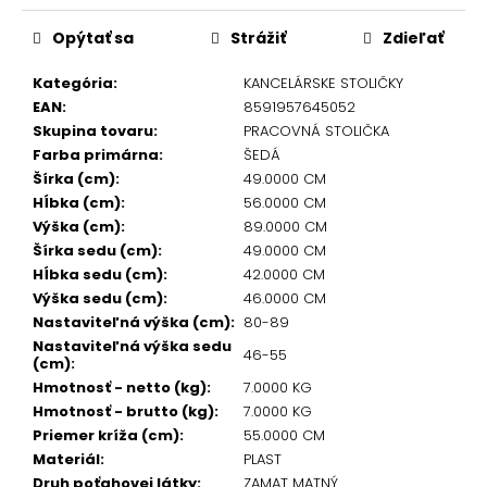
Opýtať sa
Strážiť
Zdieľať
Kategória
:
KANCELÁRSKE STOLIČKY
EAN
:
8591957645052
Skupina tovaru
:
PRACOVNÁ STOLIČKA
Farba primárna
:
ŠEDÁ
Šírka (cm)
:
49.0000 CM
Hĺbka (cm)
:
56.0000 CM
Výška (cm)
:
89.0000 CM
Šírka sedu (cm)
:
49.0000 CM
Hĺbka sedu (cm)
:
42.0000 CM
Výška sedu (cm)
:
46.0000 CM
Nastaviteľná výška (cm)
:
80-89
Nastaviteľná výška sedu
46-55
(cm)
:
Hmotnosť - netto (kg)
:
7.0000 KG
Hmotnosť - brutto (kg)
:
7.0000 KG
Priemer kríža (cm)
:
55.0000 CM
Materiál
:
PLAST
Druh poťahovej látky
:
ZAMAT MATNÝ