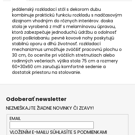
jedálenský rozkladací stôl s dekorom dubu
kombinuje praktickú funkciu rozkladu s nadčasovým
dizajnom vhodným do rôznych interiérov. doska
stola je vyrobená z mdf s melamínovou úpravou,
ktorá zabezpečuje jednoduchú údržbu a odolnosť
proti poškriabaniu. pevné kovové nohy poskytujú
stabilnú oporu a dlhú životnosť. rozkladací
mechanizmus umožňuje zväčšiť pracovnú plochu o
30 cm, čo oceníte pri väčších stretnutiach alebo
rodinných večeriach. výška stola 75 cm a rozmery
60+30x60 cm zaručujú komfortné sedenie a
dostatok priestoru na stolovanie.
Z
á
Odoberať newsletter
p
NEZMEŠKAJTE ŽIADNE NOVINKY ČI ZĽAVY!
ä
t
EMAIL
i
VLOŽENÍM E-MAILU SÚHLASÍTE S
PODMIENKAMI
e