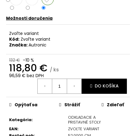
č
a
m
Možnosti doručenia
e
Zvoľte variant
Kód:
Zvoľte variant
Značka:
Autronic
132 €
–10 %
118,80 €
/ ks
96,59 € bez DPH
Jednotková
DO KOŠÍKA
cena:
Opýtať sa
Strážiť
Zdieľať
ODKLADACIE A
Kategória
:
PRISTAVNÉ STOLY
EAN
:
ZVOĽTE VARIANT
Rozteč noh
:
52.0000 CM