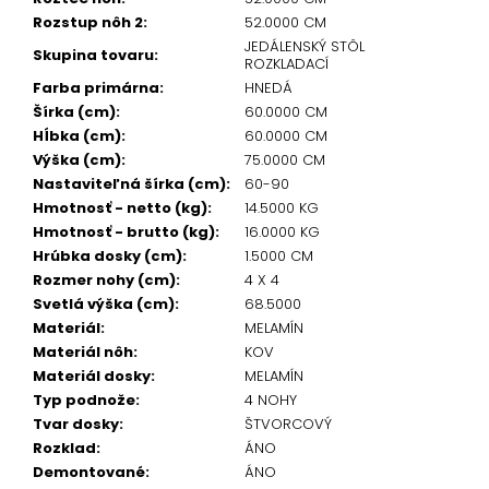
Rozstup nôh 2
:
52.0000 CM
JEDÁLENSKÝ STÔL
Skupina tovaru
:
ROZKLADACÍ
Farba primárna
:
HNEDÁ
Šírka (cm)
:
60.0000 CM
Hĺbka (cm)
:
60.0000 CM
Výška (cm)
:
75.0000 CM
Nastaviteľná šírka (cm)
:
60-90
Hmotnosť - netto (kg)
:
14.5000 KG
Hmotnosť - brutto (kg)
:
16.0000 KG
Hrúbka dosky (cm)
:
1.5000 CM
Rozmer nohy (cm)
:
4 X 4
Svetlá výška (cm)
:
68.5000
Materiál
:
MELAMÍN
Materiál nôh
:
KOV
Materiál dosky
:
MELAMÍN
Typ podnože
:
4 NOHY
Tvar dosky
:
ŠTVORCOVÝ
Rozklad
:
ÁNO
Demontované
:
ÁNO