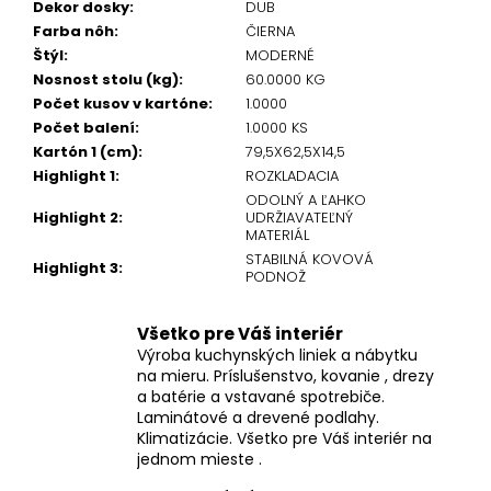
Dekor dosky
:
DUB
Farba nôh
:
ČIERNA
Štýl
:
MODERNÉ
Nosnost stolu (kg)
:
60.0000 KG
Počet kusov v kartóne
:
1.0000
Počet balení
:
1.0000 KS
Kartón 1 (cm)
:
79,5X62,5X14,5
Highlight 1
:
ROZKLADACIA
ODOLNÝ A ĽAHKO
Highlight 2
:
UDRŽIAVATEĽNÝ
MATERIÁL
STABILNÁ KOVOVÁ
Highlight 3
:
PODNOŽ
Všetko pre Váš interiér
Výroba kuchynských liniek a nábytku
na mieru. Príslušenstvo, kovanie , drezy
a batérie a vstavané spotrebiče.
Laminátové a drevené podlahy.
Klimatizácie. Všetko pre Váš interiér na
jednom mieste .