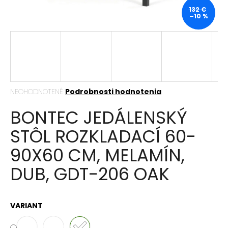
á
132 €
–10 %
j
s
ť
?
Priemerné
NEOHODNOTENÉ
Podrobnosti hodnotenia
hodnotenie
BONTEC JEDÁLENSKÝ
produktu
HĽADAŤ
je
STÔL ROZKLADACÍ 60-
0,0
z
90X60 CM, MELAMÍN,
5
hviezdičiek.
O
DUB, GDT-206 OAK
d
p
o
r
VARIANT
ú