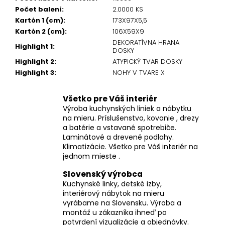
Počet balení
:
2.0000 KS
Kartón 1 (cm)
:
173X97X5,5
Kartón 2 (cm)
:
106X59X9
DEKORATÍVNA HRANA
Highlight 1
:
DOSKY
Highlight 2
:
ATYPICKÝ TVAR DOSKY
Highlight 3
:
NOHY V TVARE X
Všetko pre Váš interiér
Výroba kuchynských liniek a nábytku
na mieru. Príslušenstvo, kovanie , drezy
a batérie a vstavané spotrebiče.
Laminátové a drevené podlahy.
Klimatizácie. Všetko pre Váš interiér na
jednom mieste .
Slovenský výrobca
Kuchynské linky, detské izby,
interiérový nábytok na mieru
vyrábame na Slovensku. Výroba a
montáž u zákazníka ihneď po
potvrdení vizualizácie a objednávky.