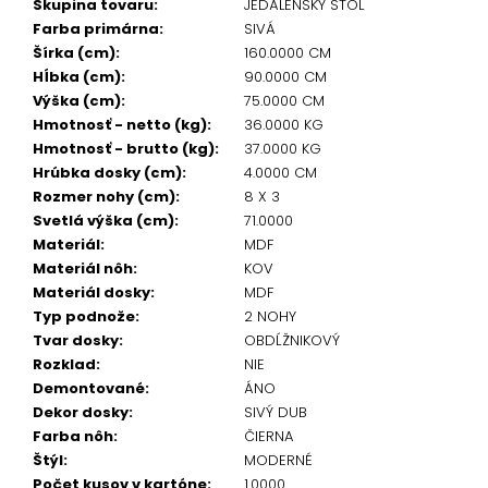
Skupina tovaru
:
JEDÁLENSKÝ STÔL
Farba primárna
:
SIVÁ
Šírka (cm)
:
160.0000 CM
Hĺbka (cm)
:
90.0000 CM
Výška (cm)
:
75.0000 CM
Hmotnosť - netto (kg)
:
36.0000 KG
Hmotnosť - brutto (kg)
:
37.0000 KG
Hrúbka dosky (cm)
:
4.0000 CM
Rozmer nohy (cm)
:
8 X 3
Svetlá výška (cm)
:
71.0000
Materiál
:
MDF
Materiál nôh
:
KOV
Materiál dosky
:
MDF
Typ podnože
:
2 NOHY
Tvar dosky
:
OBDĹŽNIKOVÝ
Rozklad
:
NIE
Demontované
:
ÁNO
Dekor dosky
:
SIVÝ DUB
Farba nôh
:
ČIERNA
Štýl
:
MODERNÉ
Počet kusov v kartóne
:
1.0000