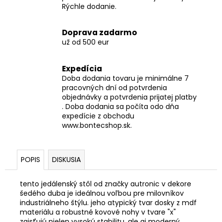
Rýchle dodanie.
Doprava zadarmo
už od 500 eur
Expedícia
Doba dodania tovaru je minimálne 7
pracovných dní od potvrdenia
objednávky a potvrdenia prijatej platby
. Doba dodania sa počíta odo dňa
expedície z obchodu
www.bontecshop.sk.
POPIS
DISKUSIA
tento jedálenský stôl od značky autronic v dekore
šedého duba je ideálnou voľbou pre milovníkov
industriálneho štýlu. jeho atypický tvar dosky z mdf
materiálu a robustné kovové nohy v tvare "x"
zaisťujú nielen vysokú stabilitu, ale aj moderný