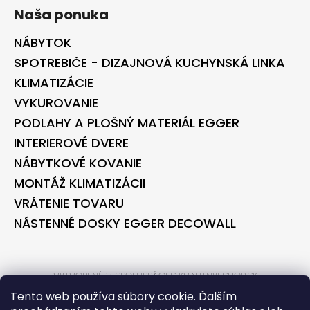
Naša ponuka
NÁBYTOK
SPOTREBIČE - DIZAJNOVÁ KUCHYNSKÁ LINKA
KLIMATIZÁCIE
VYKUROVANIE
PODLAHY A PLOŠNÝ MATERIÁL EGGER
INTERIEROVÉ DVERE
NÁBYTKOVÉ KOVANIE
MONTÁŽ KLIMATIZÁCII
VRÁTENIE TOVARU
NÁSTENNÉ DOSKY EGGER DECOWALL
VYTVORENÉ V SPOLUPRÁCI S KVALITNYESHOP.SK
VYTVORENÉ V SPOLUPRÁCI S BONTEC.SK
Tento web používa súbory cookie. Ďalším