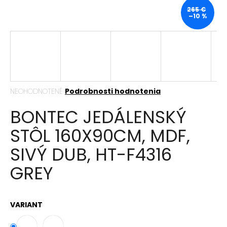
á
265 €
–10 %
j
s
ť
?
Priemerné
NEOHODNOTENÉ
Podrobnosti hodnotenia
hodnotenie
BONTEC JEDÁLENSKÝ
produktu
HĽADAŤ
je
STÔL 160X90CM, MDF,
0,0
z
SIVÝ DUB, HT-F4316
5
hviezdičiek.
O
GREY
d
p
o
r
VARIANT
ú