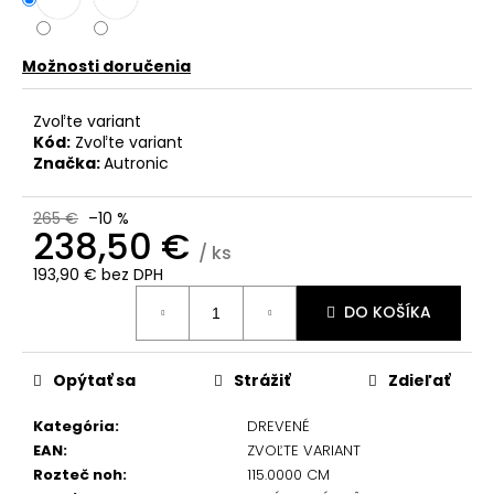
č
a
m
Možnosti doručenia
e
Zvoľte variant
Kód:
Zvoľte variant
Značka:
Autronic
265 €
–10 %
238,50 €
/ ks
193,90 € bez DPH
Jednotková
DO KOŠÍKA
cena:
Opýtať sa
Strážiť
Zdieľať
Kategória
:
DREVENÉ
EAN
:
ZVOĽTE VARIANT
Rozteč noh
:
115.0000 CM