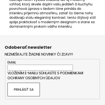
vzhľad, ktorý skvele doplní vašu jedáleň či kuchyňu.
povrchová úprava v šedom tóne prináša do
interiéru príjemnú atmosféru, zatiaľ čo čierne nohy
dodávajú stolu elegantný kontrast. tento štýlový stôl
spája praktickosť s moderným designom a stane sa
dominantným prvkom vášho interiéru.
Z
á
Odoberať newsletter
p
NEZMEŠKAJTE ŽIADNE NOVINKY ČI ZĽAVY!
ä
t
EMAIL
i
VLOŽENÍM E-MAILU SÚHLASÍTE S
PODMIENKAMI
e
OCHRANY OSOBNÝCH ÚDAJOV
PRIHLÁSIŤ SA