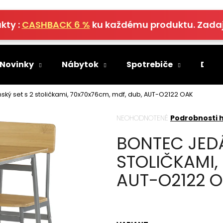
kty :
CASHBACK 6 %
ku každému produktu. Zada
Čo potrebujete nájsť?
 Novinky
Nábytok
Spotrebiče
Deko
HĽADAŤ
ký set s 2 stoličkami, 70x70x76cm, mdf, dub, AUT-O2122 OAK
Priemerné
NEOHODNOTENÉ
Podrobnosti 
hodnotenie
Odporúčame
BONTEC JEDÁ
produktu
je
STOLIČKAMI,
0,0
z
AUT-O2122 
5
hviezdičiek.