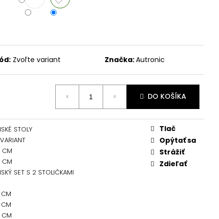
ód:
Zvoľte variant
Značka:
Autronic
DO KOŠÍKA
Tlač
NSKÉ STOLY
 VARIANT
Opýtať sa
0 CM
Strážiť
0 CM
Zdieľať
SKÝ SET S 2 STOLIČKAMI
0 CM
0 CM
0 CM