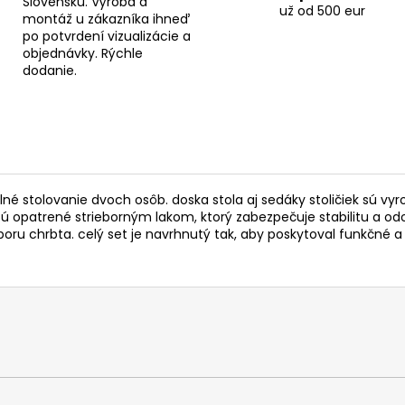
Slovensku. Výroba a
už od 500 eur
montáž u zákazníka ihneď
po potvrdení vizualizácie a
objednávky. Rýchle
dodanie.
lné stolovanie dvoch osôb. doska stola aj sedáky stoličiek sú 
opatrené strieborným lakom, ktorý zabezpečuje stabilitu a odoln
u chrbta. celý set je navrhnutý tak, aby poskytoval funkčné a