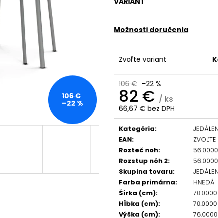
VARIANT
Možnosti doručenia
Zvoľte variant
K
106 €
–22 %
82 €
106 €
/ ks
–22 %
66,67 € bez DPH
Jednotková
cena:
Kategória
:
JEDÁLE
EAN
:
ZVOĽTE
Rozteč noh
:
56.000
Rozstup nôh 2
:
56.000
Skupina tovaru
:
JEDÁLEN
Farba primárna
:
HNEDÁ
Šírka (cm)
:
70.000
Hĺbka (cm)
:
70.000
Výška (cm)
:
76.000