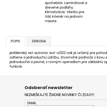
spotrebiče. Laminátové a
drevené podlahy.
Klimatizácie. Všetko pre
Váš interiér na jednom
mieste .
POPIS
DISKUSIA
jedálenský set autronic aut-o2122 oak je určený pre pohod
odtiene a jednoduchú údržbu. štvornohé podnože z kovu sú 
jednoduchá a pevná, s rovným operadlom pre základnú opor
funkcie.
Z
á
Odoberať newsletter
p
NEZMEŠKAJTE ŽIADNE NOVINKY ČI ZĽAVY!
ä
t
EMAIL