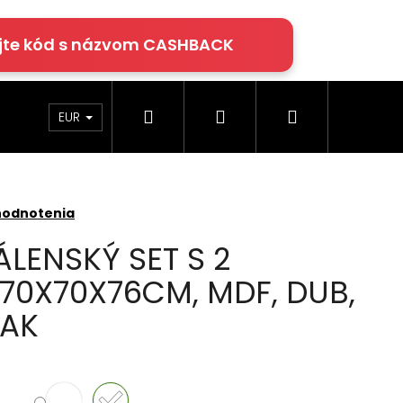
jte kód s názvom CASHBACK
Hľadať
Prihlásenie
Nákupný
rácie
Klimatizácia
Podlahy Egger
EUR
košík
hodnotenia
LENSKÝ SET S 2
 70X70X76CM, MDF, DUB,
OAK