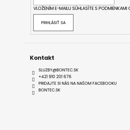
i
VLOŽENÍM E-MAILU SÚHLASÍTE S
PODMIENKAMI
e
PRIHLÁSIŤ SA
Kontakt
SLUZBY
@
BONTEC.SK
+421 910 201 676
PRIDAJTE SI NÁS NA NAŠOM FACEBOOKU
BONTEC.SK