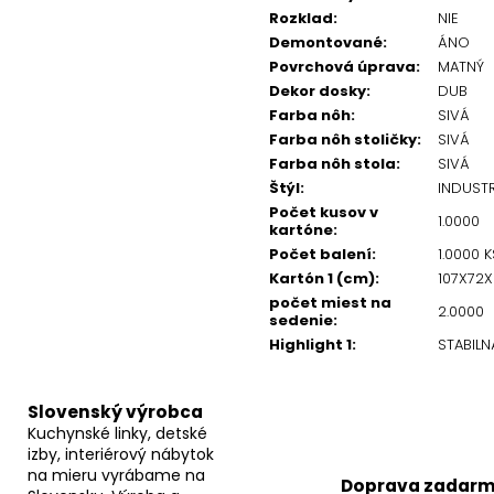
Rozklad
:
NIE
Demontované
:
ÁNO
Povrchová úprava
:
MATNÝ
Dekor dosky
:
DUB
Farba nôh
:
SIVÁ
Farba nôh stoličky
:
SIVÁ
Farba nôh stola
:
SIVÁ
Štýl
:
INDUST
Počet kusov v
1.0000
kartóne
:
Počet balení
:
1.0000 K
Kartón 1 (cm)
:
107X72
počet miest na
2.0000
sedenie
:
Highlight 1
:
STABIL
Slovenský výrobca
Kuchynské linky, detské
izby, interiérový nábytok
na mieru vyrábame na
Doprava zadar