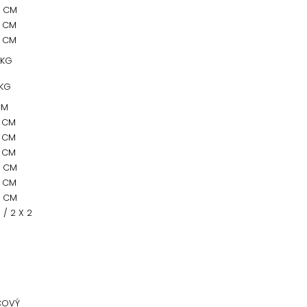
0 CM
0 CM
0 CM
 KG
 KG
CM
0 CM
0 CM
0 CM
0 CM
0 CM
0 CM
5 / 2 X 2
COVÝ