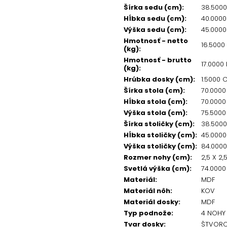
Šírka sedu (cm)
:
38.500
Hĺbka sedu (cm)
:
40.000
Výška sedu (cm)
:
45.000
Hmotnosť - netto
16.5000
(kg)
:
Hmotnosť - brutto
17.0000
(kg)
:
Hrúbka dosky (cm)
:
1.5000 
Šírka stola (cm)
:
70.000
Hĺbka stola (cm)
:
70.000
Výška stola (cm)
:
75.500
Šírka stoličky (cm)
:
38.500
Hĺbka stoličky (cm)
:
45.000
Výška stoličky (cm)
:
84.000
Rozmer nohy (cm)
:
2,5 X 2,
Svetlá výška (cm)
:
74.0000
Materiál
:
MDF
Materiál nôh
:
KOV
Materiál dosky
:
MDF
Typ podnože
:
4 NOHY
Tvar dosky
:
ŠTVOR