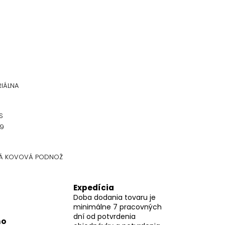
RIÁLNA
S
X9
NÁ KOVOVÁ PODNOŽ
Expedícia
Doba dodania tovaru je
minimálne 7 pracovných
dní od potvrdenia
mo