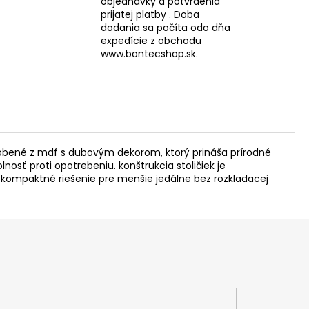
objednávky a potvrdenia
prijatej platby . Doba
dodania sa počíta odo dňa
expedície z obchodu
www.bontecshop.sk.
vyrobené z mdf s dubovým dekorom, ktorý prináša prírodné
osť proti opotrebeniu. konštrukcia stoličiek je
 kompaktné riešenie pre menšie jedálne bez rozkladacej