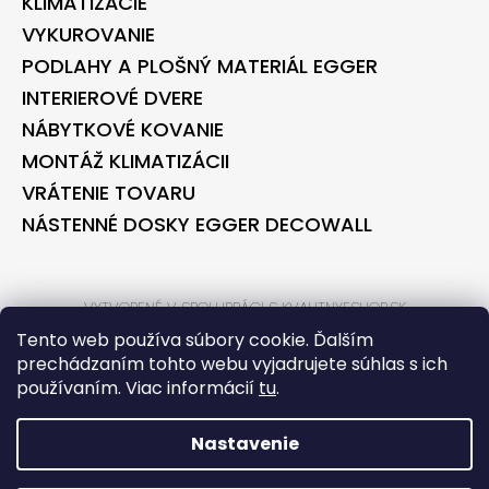
KLIMATIZÁCIE
VYKUROVANIE
PODLAHY A PLOŠNÝ MATERIÁL EGGER
INTERIEROVÉ DVERE
NÁBYTKOVÉ KOVANIE
MONTÁŽ KLIMATIZÁCII
VRÁTENIE TOVARU
NÁSTENNÉ DOSKY EGGER DECOWALL
VYTVORENÉ V SPOLUPRÁCI S KVALITNYESHOP.SK
VYTVORENÉ V SPOLUPRÁCI S BONTEC.SK
Tento web používa súbory cookie. Ďalším
prechádzaním tohto webu vyjadrujete súhlas s ich
používaním. Viac informácií
tu
.
VYTVORIL SHOPTET
COPYRIGHT 2026
BONTECSHOP
. VŠETKY PRÁVA VYHRADENÉ.
Nastavenie