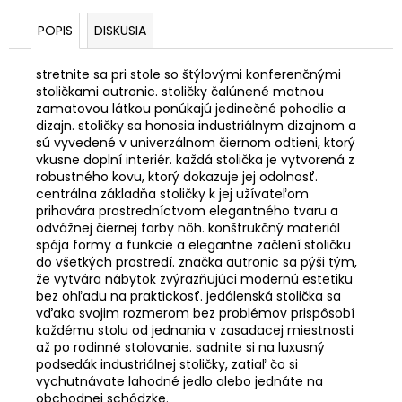
POPIS
DISKUSIA
stretnite sa pri stole so štýlovými konferenčnými
stoličkami autronic. stoličky čalúnené matnou
zamatovou látkou ponúkajú jedinečné pohodlie a
dizajn. stoličky sa honosia industriálnym dizajnom a
sú vyvedené v univerzálnom čiernom odtieni, ktorý
vkusne doplní interiér. každá stolička je vytvorená z
robustného kovu, ktorý dokazuje jej odolnosť.
centrálna základňa stoličky k jej užívateľom
prihovára prostredníctvom elegantného tvaru a
odvážnej čiernej farby nôh. konštrukčný materiál
spája formy a funkcie a elegantne začlení stoličku
do všetkých prostredí. značka autronic sa pýši tým,
že vytvára nábytok zvýrazňujúci modernú estetiku
bez ohľadu na praktickosť. jedálenská stolička sa
vďaka svojim rozmerom bez problémov prispôsobí
každému stolu od jednania v zasadacej miestnosti
až po rodinné stolovanie. sadnite si na luxusný
podsedák industriálnej stoličky, zatiaľ čo si
vychutnávate lahodné jedlo alebo jednáte na
obchodnej schôdzke.