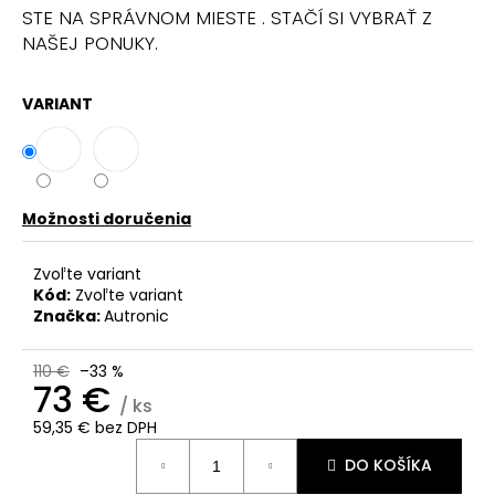
č
STE NA SPRÁVNOM MIESTE . STAČÍ SI VYBRAŤ Z
a
NAŠEJ PONUKY.
m
e
VARIANT
Možnosti doručenia
Zvoľte variant
Kód:
Zvoľte variant
Značka:
Autronic
110 €
–33 %
73 €
/ ks
59,35 € bez DPH
Jednotková
DO KOŠÍKA
cena: