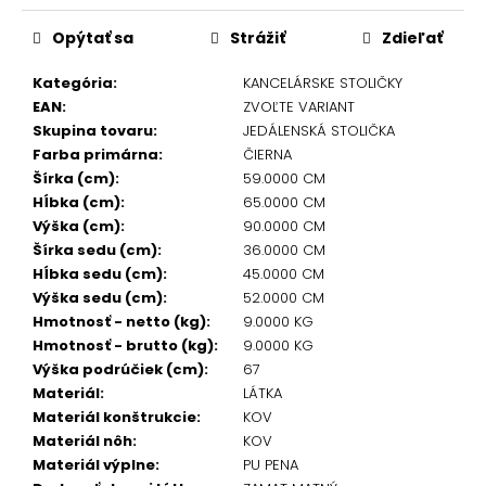
Opýtať sa
Strážiť
Zdieľať
Kategória
:
KANCELÁRSKE STOLIČKY
EAN
:
ZVOĽTE VARIANT
Skupina tovaru
:
JEDÁLENSKÁ STOLIČKA
Farba primárna
:
ČIERNA
Šírka (cm)
:
59.0000 CM
Hĺbka (cm)
:
65.0000 CM
Výška (cm)
:
90.0000 CM
Šírka sedu (cm)
:
36.0000 CM
Hĺbka sedu (cm)
:
45.0000 CM
Výška sedu (cm)
:
52.0000 CM
Hmotnosť - netto (kg)
:
9.0000 KG
Hmotnosť - brutto (kg)
:
9.0000 KG
Výška podrúčiek (cm)
:
67
Materiál
:
LÁTKA
Materiál konštrukcie
:
KOV
Materiál nôh
:
KOV
Materiál výplne
:
PU PENA