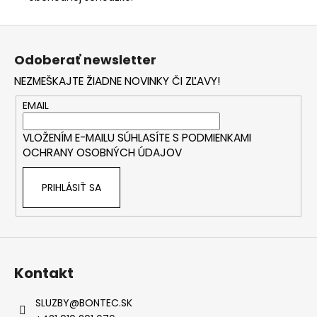
Z
á
Odoberať newsletter
p
NEZMEŠKAJTE ŽIADNE NOVINKY ČI ZĽAVY!
ä
t
EMAIL
i
VLOŽENÍM E-MAILU SÚHLASÍTE S
PODMIENKAMI
e
OCHRANY OSOBNÝCH ÚDAJOV
PRIHLÁSIŤ SA
Kontakt
SLUZBY
@
BONTEC.SK