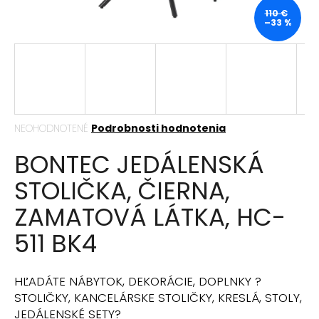
á
110 €
–33 %
j
s
ť
?
Priemerné
NEOHODNOTENÉ
Podrobnosti hodnotenia
hodnotenie
BONTEC JEDÁLENSKÁ
produktu
HĽADAŤ
je
STOLIČKA, ČIERNA,
0,0
z
ZAMATOVÁ LÁTKA, HC-
5
hviezdičiek.
O
511 BK4
d
p
o
HĽADÁTE NÁBYTOK, DEKORÁCIE, DOPLNKY ?
r
STOLIČKY, KANCELÁRSKE STOLIČKY, KRESLÁ, STOLY,
ú
JEDÁLENSKÉ SETY?