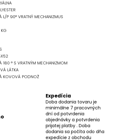
RIÁLNA
LYESTER
 L/P 90° VRATNÝ MECHANIZMUS
0 KG
S
8X52
 180 ° S VRATNÝM MECHANIZMOM
VÁ LÁTKA
NÁ KOVOVÁ PODNOŽ
Expedícia
Doba dodania tovaru je
minimálne 7 pracovných
dní od potvrdenia
mo
objednávky a potvrdenia
prijatej platby . Doba
dodania sa počíta odo dňa
expedície z obchodu