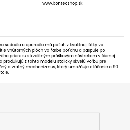
www.bontecshop.sk.
a sedadla a operadla má poťah z kvalitnej látky vo
tie vnútorných plôch vo farbe poťahu a paspule po
ikového prierezu s kvalitným práškovým nástrekom v čiernej
 produkujú z tohto modelu stoličky skvelú voľbu pre
 otočný a vratný mechanizmus, ktorý umožňuje otáčanie o 90
tole.