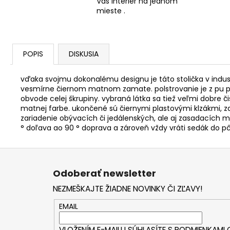
Váš interiér na jednom
mieste .
POPIS
DISKUSIA
vďaka svojmu dokonalému designu je táto stolička v indus
vesmírne čiernom matnom zamate. polstrovanie je z pu p
obvode celej škrupiny. vybraná látka sa tiež veľmi dobre či
matnej farbe. ukončené sú čiernymi plastovými klzákmi, z
zariadenie obývacích či jedálenských, ale aj zasadacích m
° doľava ao 90 ° doprava a zároveň vždy vráti sedák do pô
Z
á
Odoberať newsletter
p
NEZMEŠKAJTE ŽIADNE NOVINKY ČI ZĽAVY!
ä
t
EMAIL
i
VLOŽENÍM E-MAILU SÚHLASÍTE S
PODMIENKAMI