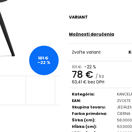
VARIANT
Možnosti doručenia
Zvoľte variant
K
101 €
–22 %
101 €
–22 %
78 €
/ ks
63,41 € bez DPH
Jednotková
cena:
Kategória
:
KANCEL
EAN
:
ZVOĽTE
Skupina tovaru
:
JEDÁLE
Farba primárna
:
ČIERNA
Šírka (cm)
:
58.000
Hĺbka (cm)
:
63.000