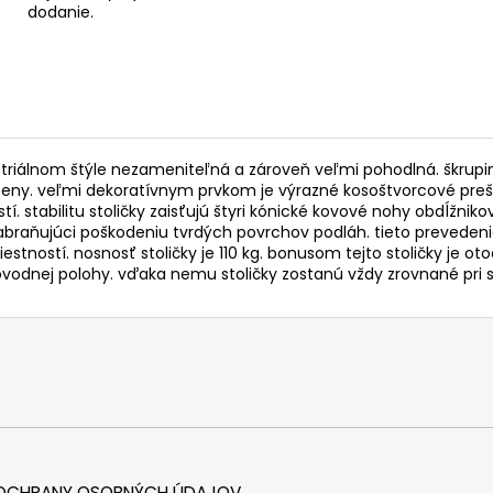
dodanie.
triálnom štýle nezameniteľná a zároveň veľmi pohodlná. škrupin
eny. veľmi dekoratívnym prvkom je výrazné kosoštvorcové preši
stí. stabilitu stoličky zaisťujú štyri kónické kovové nohy obdĺžn
abraňujúci poškodeniu tvrdých povrchov podláh. tieto prevedenia
iestností. nosnosť stoličky je 110 kg. bonusom tejto stoličky je
vodnej polohy. vďaka nemu stoličky zostanú vždy zrovnané pri s
 OCHRANY OSOBNÝCH ÚDAJOV