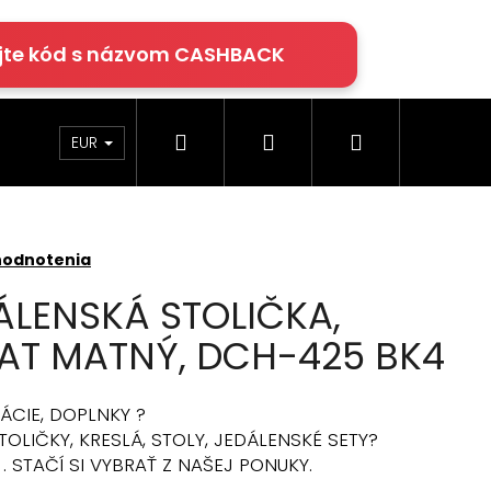
jte kód s názvom CASHBACK
Hľadať
Prihlásenie
Nákupný
rácie
Klimatizácia
Podlahy Egger
EUR
košík
hodnotenia
LENSKÁ STOLIČKA,
AT MATNÝ, DCH-425 BK4
ÁCIE, DOPLNKY ?
OLIČKY, KRESLÁ, STOLY, JEDÁLENSKÉ SETY?
. STAČÍ SI VYBRAŤ Z NAŠEJ PONUKY.