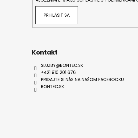
e
PRIHLÁSIŤ SA
Kontakt
SLUZBY
@
BONTEC.SK
+421 910 201 676
PRIDAJTE SI NÁS NA NAŠOM FACEBOOKU
BONTEC.SK