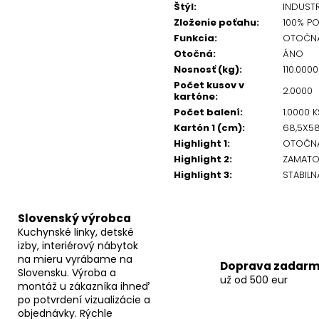
Štýl
:
INDUST
Zloženie poťahu
:
100% PO
Funkcia
:
OTOČNÁ
Otočná
:
ÁNO
Nosnosť (kg)
:
110.000
Počet kusov v
2.0000
kartóne
:
Počet balení
:
1.0000 K
Kartón 1 (cm)
:
68,5X5
Highlight 1
:
OTOČNÁ
Highlight 2
:
ZAMATO
Highlight 3
:
STABIL
Slovenský výrobca
Kuchynské linky, detské
izby, interiérový nábytok
na mieru vyrábame na
Doprava zadar
Slovensku. Výroba a
už od 500 eur
montáž u zákazníka ihneď
po potvrdení vizualizácie a
objednávky. Rýchle