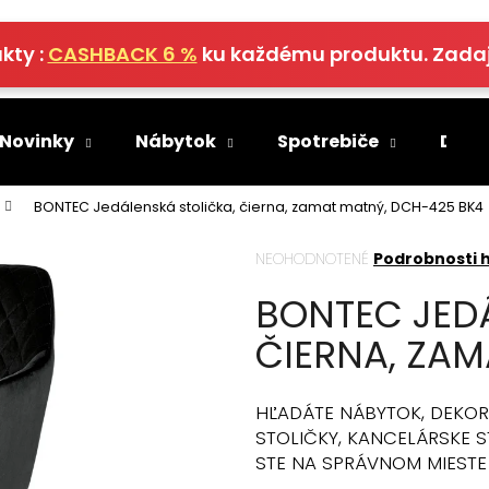
kty :
CASHBACK 6 %
ku každému produktu. Zada
Čo potrebujete nájsť?
 Novinky
Nábytok
Spotrebiče
Deko
HĽADAŤ
BONTEC Jedálenská stolička, čierna, zamat matný, DCH-425 BK4
Priemerné
NEOHODNOTENÉ
Podrobnosti 
hodnotenie
Odporúčame
BONTEC JEDÁ
produktu
je
ČIERNA, ZAM
0,0
z
5
hviezdičiek.
HĽADÁTE NÁBYTOK, DEKOR
STOLIČKY, KANCELÁRSKE ST
STE NA SPRÁVNOM MIESTE 