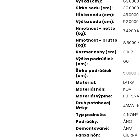
Výška (cm)
:
83.000
Šírka sedu (cm)
:
39.000
Hĺbka sedu (cm)
:
45.000
Výška sedu (cm)
:
52.000
Hmotnosť - netto
7.4200 
(kg)
:
Hmotnosť - brutto
8.5000 
(kg)
:
Rozmer nohy (cm)
:
3 X 2
Výška podrúčiek
66
(cm)
:
Šírka podrúčiek
5.0000
(cm)
:
Materiál
:
LÁTKA
Materiál nôh
:
KOV
Materiál výplne
:
PU PENA
Druh poťahovej
ZAMAT 
látky
:
Typ podnože
:
4 NOHY
Podrúčky
:
ÁNO
Demontované
:
ÁNO
Farba nôh
:
ČIERNA