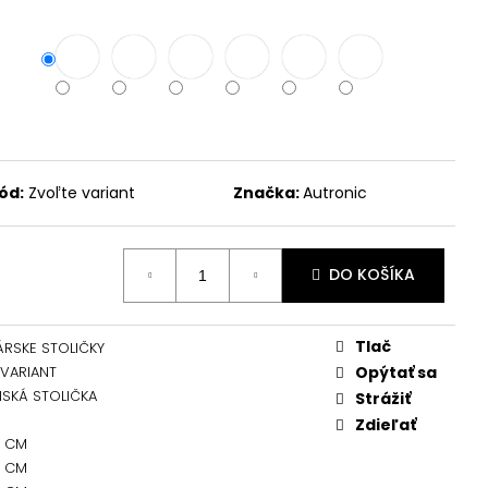
ód:
Zvoľte variant
Značka:
Autronic
DO KOŠÍKA
Tlač
ÁRSKE STOLIČKY
 VARIANT
Opýtať sa
NSKÁ STOLIČKA
Strážiť
Zdieľať
0 CM
0 CM