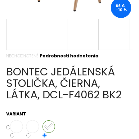
á
66 €
–10 %
j
s
ť
?
Priemerné
NEOHODNOTENÉ
Podrobnosti hodnotenia
hodnotenie
BONTEC JEDÁLENSKÁ
produktu
HĽADAŤ
je
STOLIČKA, ČIERNA,
0,0
z
LÁTKA, DCL-F4062 BK2
5
hviezdičiek.
O
d
p
VARIANT
o
r
ú