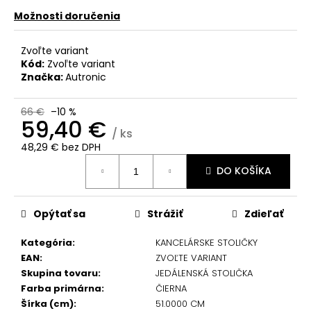
č
a
Možnosti doručenia
m
e
Zvoľte variant
Kód:
Zvoľte variant
Značka:
Autronic
66 €
–10 %
59,40 €
/ ks
48,29 € bez DPH
Jednotková
DO KOŠÍKA
cena:
Opýtať sa
Strážiť
Zdieľať
Kategória
:
KANCELÁRSKE STOLIČKY
EAN
:
ZVOĽTE VARIANT
Skupina tovaru
:
JEDÁLENSKÁ STOLIČKA
Farba primárna
:
ČIERNA
Šírka (cm)
:
51.0000 CM