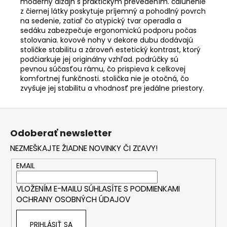
moderný dizajn s praktickým prevedením. čalúnenie
z čiernej látky poskytuje príjemný a pohodlný povrch
na sedenie, zatiaľ čo atypický tvar operadla a
sedáku zabezpečuje ergonomickú podporu počas
stolovania. kovové nohy v dekore dubu dodávajú
stoličke stabilitu a zároveň estetický kontrast, ktorý
podčiarkuje jej originálny vzhľad. podrúčky sú
pevnou súčasťou rámu, čo prispieva k celkovej
komfortnej funkčnosti. stolička nie je otočná, čo
zvyšuje jej stabilitu a vhodnosť pre jedálne priestory.
Z
á
Odoberať newsletter
p
NEZMEŠKAJTE ŽIADNE NOVINKY ČI ZĽAVY!
ä
t
EMAIL
i
VLOŽENÍM E-MAILU SÚHLASÍTE S
PODMIENKAMI
e
OCHRANY OSOBNÝCH ÚDAJOV
PRIHLÁSIŤ SA