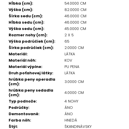
Hĺbka (cm)
:
54.0000 CM
Výška (cm)
:
82.0000 CM
Šírka sedu (cm)
:
46.0000 CM
Hĺbka sedu (cm)
:
46.0000 CM
Výška sedu (cm)
:
45.0000 CM
Rozmer nohy (cm)
:
2 X 5
Výška podrúčiek (cm)
:
65
Šírka podrúčiek (cm)
:
2.0000 CM
Materiál
:
LÁTKA
Materiál nôh
:
KOV
Materiál výplne
:
PU PENA
Druh poťahovej látky
:
LÁTKA
hrúbka peny operadla
3.0000 CM
(cm)
:
hrúbka peny sedadla
4.0000 CM
(cm)
:
Typ podnože
:
4 NOHY
Podrúčky
:
ÁNO
Demontované
:
ÁNO
Farba nôh
:
HNEDÁ
Štýl
:
ŠKANDINÁVSKY