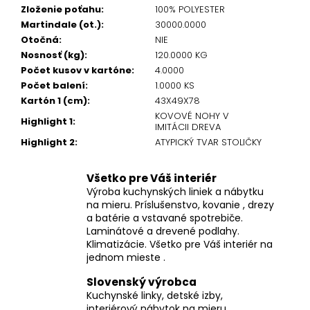
Zloženie poťahu
:
100% POLYESTER
Martindale (ot.)
:
30000.0000
Otočná
:
NIE
Nosnosť (kg)
:
120.0000 KG
Počet kusov v kartóne
:
4.0000
Počet balení
:
1.0000 KS
Kartón 1 (cm)
:
43X49X78
KOVOVÉ NOHY V
Highlight 1
:
IMITÁCII DREVA
Highlight 2
:
ATYPICKÝ TVAR STOLIČKY
Všetko pre Váš interiér
Výroba kuchynských liniek a nábytku
na mieru. Príslušenstvo, kovanie , drezy
a batérie a vstavané spotrebiče.
Laminátové a drevené podlahy.
Klimatizácie. Všetko pre Váš interiér na
jednom mieste .
Slovenský výrobca
Kuchynské linky, detské izby,
interiérový nábytok na mieru