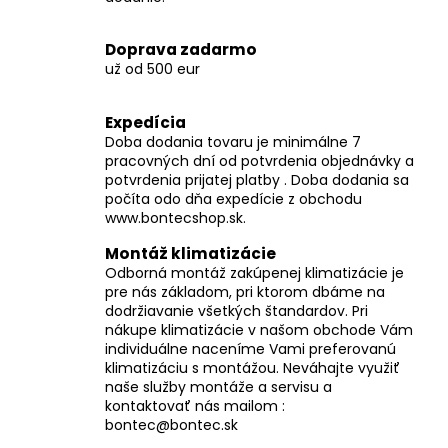
č
a
m
Doprava zadarmo
e
už od 500 eur
Expedícia
Doba dodania tovaru je minimálne 7
pracovných dní od potvrdenia objednávky a
potvrdenia prijatej platby . Doba dodania sa
počíta odo dňa expedície z obchodu
www.bontecshop.sk.
Montáž klimatizácie
Odborná montáž zakúpenej klimatizácie je
pre nás základom, pri ktorom dbáme na
dodržiavanie všetkých štandardov. Pri
nákupe klimatizácie v našom obchode Vám
individuálne naceníme Vami preferovanú
klimatizáciu s montážou. Neváhajte využiť
naše služby montáže a servisu a
kontaktovať nás mailom :
bontec@bontec.sk