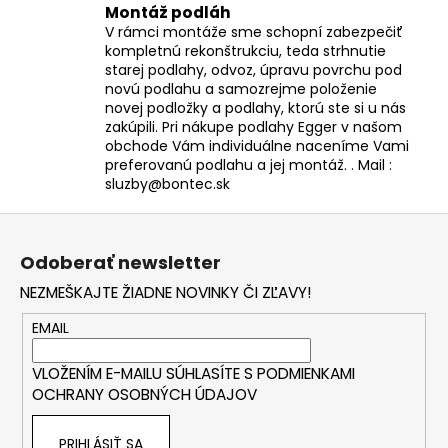
Montáž podláh
V rámci montáže sme schopní zabezpečiť
kompletnú rekonštrukciu, teda strhnutie
starej podlahy, odvoz, úpravu povrchu pod
novú podlahu a samozrejme položenie
novej podložky a podlahy, ktorú ste si u nás
zakúpili. Pri nákupe podlahy Egger v našom
obchode Vám individuálne naceníme Vami
preferovanú podlahu a jej montáž. . Mail :
sluzby@bontec.sk
Z
á
Odoberať newsletter
p
NEZMEŠKAJTE ŽIADNE NOVINKY ČI ZĽAVY!
ä
t
EMAIL
i
VLOŽENÍM E-MAILU SÚHLASÍTE S
PODMIENKAMI
e
OCHRANY OSOBNÝCH ÚDAJOV
PRIHLÁSIŤ SA