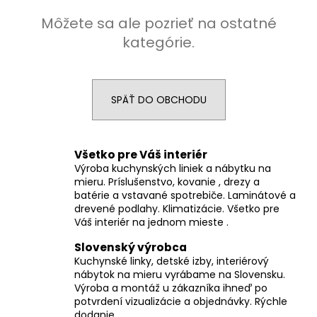
á
Môžete sa ale pozrieť na ostatné
j
kategórie.
s
ť
?
SPÄŤ DO OBCHODU
Všetko pre Váš interiér
HĽADAŤ
Výroba kuchynských liniek a nábytku na
mieru. Príslušenstvo, kovanie , drezy a
batérie a vstavané spotrebiče. Laminátové a
drevené podlahy. Klimatizácie. Všetko pre
Váš interiér na jednom mieste .
O
d
Slovenský výrobca
p
Kuchynské linky, detské izby, interiérový
o
nábytok na mieru vyrábame na Slovensku.
r
Výroba a montáž u zákazníka ihneď po
ú
potvrdení vizualizácie a objednávky. Rýchle
dodanie.