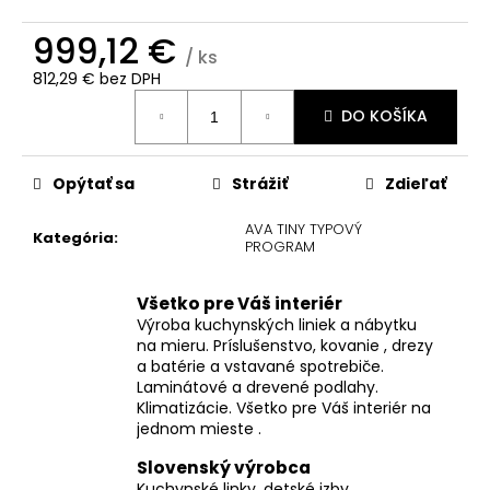
č
a
999,12 €
m
/ ks
e
812,29 € bez DPH
Jednotková
DO KOŠÍKA
cena:
Opýtať sa
Strážiť
Zdieľať
AVA TINY TYPOVÝ
Kategória
:
PROGRAM
Všetko pre Váš interiér
Výroba kuchynských liniek a nábytku
na mieru. Príslušenstvo, kovanie , drezy
a batérie a vstavané spotrebiče.
Laminátové a drevené podlahy.
Klimatizácie. Všetko pre Váš interiér na
jednom mieste .
Slovenský výrobca
Kuchynské linky, detské izby,