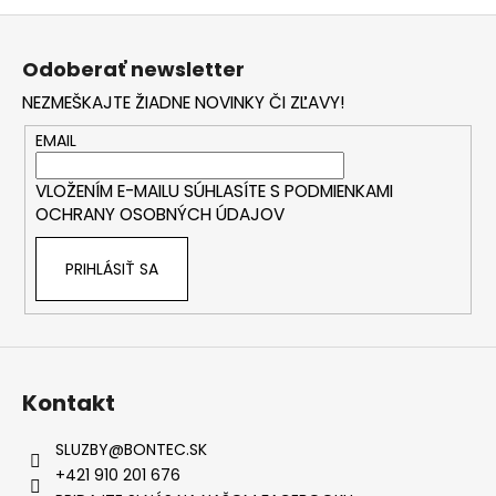
Z
á
Odoberať newsletter
p
NEZMEŠKAJTE ŽIADNE NOVINKY ČI ZĽAVY!
ä
t
EMAIL
i
VLOŽENÍM E-MAILU SÚHLASÍTE S
PODMIENKAMI
e
OCHRANY OSOBNÝCH ÚDAJOV
PRIHLÁSIŤ SA
Kontakt
SLUZBY
@
BONTEC.SK
+421 910 201 676