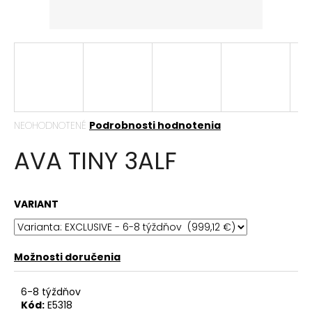
á
j
s
ť
?
Priemerné
NEOHODNOTENÉ
Podrobnosti hodnotenia
hodnotenie
AVA TINY 3ALF
produktu
HĽADAŤ
je
0,0
z
VARIANT
5
hviezdičiek.
O
d
p
Možnosti doručenia
o
r
6-8 týždňov
ú
Kód:
E5318