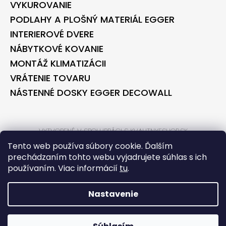
VYKUROVANIE
PODLAHY A PLOŠNÝ MATERIÁL EGGER
INTERIEROVÉ DVERE
NÁBYTKOVÉ KOVANIE
MONTÁŽ KLIMATIZÁCII
VRÁTENIE TOVARU
NÁSTENNÉ DOSKY EGGER DECOWALL
VYTVORENÉ V SPOLUPRÁCI S KVALITNYESHOP.SK
VYTVORENÉ V SPOLUPRÁCI S BONTEC.SK
Tento web používa súbory cookie. Ďalším
prechádzaním tohto webu vyjadrujete súhlas s ich
používaním. Viac informácií
tu
.
VYTVORIL SHOPTET
COPYRIGHT 2026
BONTECSHOP
. VŠETKY PRÁVA VYHRADENÉ.
Nastavenie
*** PARTNER PRE STAVEBNÉ