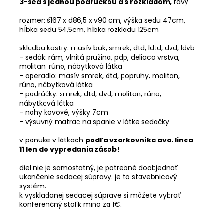
3-sed s jednou podrúčkou a s rozkladom,
ľavý
rozmer: š167 x d86,5 x v90 cm, výška sedu 47cm,
hĺbka sedu 54,5cm, hĺbka rozkladu 125cm
skladba kostry: masív buk, smrek, dtd, ldtd, dvd, ldvb
- sedák: rám, vlnitá pružina, pdp, deliaca vrstva,
molitan, rúno, nábytková látka
- operadlo: masív smrek, dtd, popruhy, molitan,
rúno, nábytková látka
- podrúčky: smrek, dtd, dvd, molitan, rúno,
nábytková látka
- nohy kovové, výšky 7cm
- výsuvný matrac na spanie v látke sedačky
v ponuke v látkach
podľa vzorkovníka ava. linea
11 len do vypredania zásob!
diel nie je samostatný, je potrebné doobjednať
ukončenie sedacej súpravy. je to stavebnicový
systém.
k vyskladanej sedacej súprave si môžete vybrať
konferenčný stolík mino za 1€.