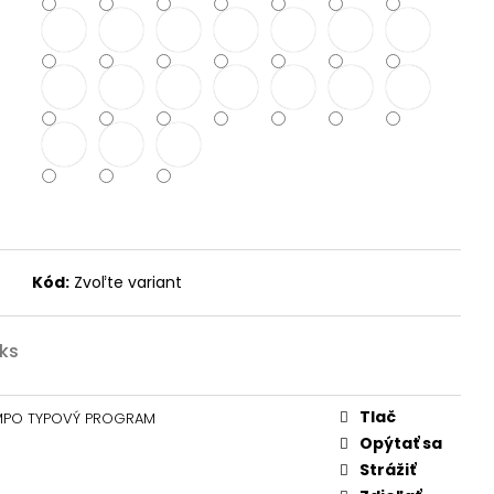
Kód:
Zvoľte variant
 ks
Tlač
MPO TYPOVÝ PROGRAM
Opýtať sa
Strážiť