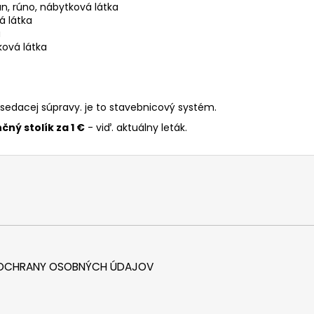
an, rúno, nábytková látka
á látka
a
ková látka
 sedacej súpravy. je to stavebnicový systém.
ný stolík za 1 €
- viď. aktuálny leták.
 OCHRANY OSOBNÝCH ÚDAJOV