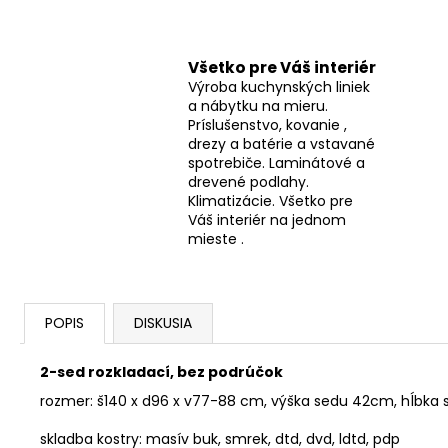
Všetko pre Váš interiér
Výroba kuchynských liniek
a nábytku na mieru.
Príslušenstvo, kovanie ,
drezy a batérie a vstavané
spotrebiče. Laminátové a
drevené podlahy.
Klimatizácie. Všetko pre
Váš interiér na jednom
mieste .
POPIS
DISKUSIA
2-sed rozkladací, bez podrúčok
rozmer: š140 x d96 x v77-88 cm, výška sedu 42cm, hĺbka
skladba kostry: masív buk, smrek, dtd, dvd, ldtd, pdp