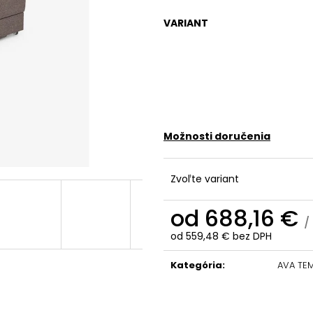
VARIANT
Možnosti doručenia
Zvoľte variant
od
688,16 €
/
od
559,48 €
bez DPH
Jednotková
cena:
Kategória
:
AVA TE