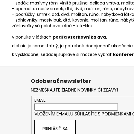
- sedák: masívny rám, vlnitá pružina, deliaca vrstva, molit
- operadlo: masív smrek, dtd, dvd, molitan, rúno, nábytkov
- podrúčky: smrek, dtd, dvd, molitan, rúno, nábytková látk
- záhlavníky: masív buk, dtd, kovanie, molitan, rúno, nábyt
záhlavníky sú polohovateľné - klik-klak.
v ponuke v látkach
podľa vzorkovníka ava.
diel nie je samostatný, je potrebné doobjednať ukončenie
k vyskladanej sedacej súprave si môžete vybrať
konferenč
Z
á
Odoberať newsletter
p
NEZMEŠKAJTE ŽIADNE NOVINKY ČI ZĽAVY!
ä
t
EMAIL
i
VLOŽENÍM E-MAILU SÚHLASÍTE S
PODMIENKAMI
e
PRIHLÁSIŤ SA