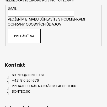
NEZMEŠKAJTE ŽIADNE NOVINKY ČI ZĽAVY!
ä
t
EMAIL
i
VLOŽENÍM E-MAILU SÚHLASÍTE S
PODMIENKAMI
e
OCHRANY OSOBNÝCH ÚDAJOV
PRIHLÁSIŤ SA
Kontakt
SLUZBY
@
BONTEC.SK
+421 910 201 676
PRIDAJTE SI NÁS NA NAŠOM FACEBOOKU
BONTEC.SK