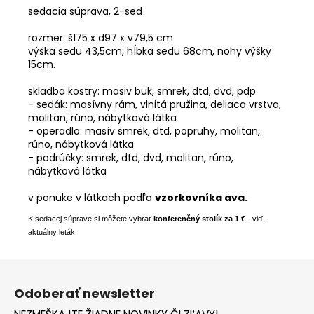
sedacia súprava, 2-sed
rozmer: š175 x d97 x v79,5 cm
výška sedu 43,5cm, hĺbka sedu 68cm, nohy výšky
15cm.
skladba kostry: masiv buk, smrek, dtd, dvd, pdp
- sedák: masívny rám, vlnitá pružina, deliaca vrstva,
molitan, rúno, nábytková látka
- operadlo: masív smrek, dtd, popruhy, molitan,
rúno, nábytková látka
- podrúčky: smrek, dtd, dvd, molitan, rúno,
nábytková látka
v ponuke v látkach podľa
vzorkovníka ava.
K sedacej súprave si môžete vybrať
konferenčný stolík za 1 €
- viď.
aktuálny leták.
Z
á
Odoberať newsletter
p