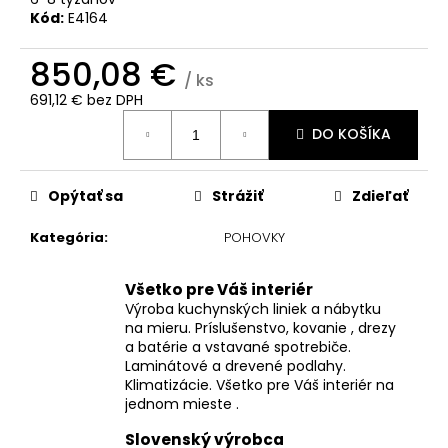
č
Kód:
E4164
a
m
850,08 €
e
/ ks
691,12 € bez DPH
Jednotková
DO KOŠÍKA
cena:
Opýtať sa
Strážiť
Zdieľať
Kategória
:
POHOVKY
Všetko pre Váš interiér
Výroba kuchynských liniek a nábytku
na mieru. Príslušenstvo, kovanie , drezy
a batérie a vstavané spotrebiče.
Laminátové a drevené podlahy.
Klimatizácie. Všetko pre Váš interiér na
jednom mieste .
Slovenský výrobca