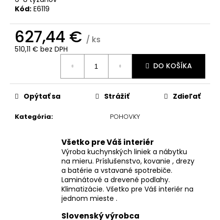
č
Kód:
E6119
a
m
627,44 €
e
/ ks
510,11 € bez DPH
Jednotková
DO KOŠÍKA
cena:
Opýtať sa
Strážiť
Zdieľať
Kategória
:
POHOVKY
Všetko pre Váš interiér
Výroba kuchynských liniek a nábytku
na mieru. Príslušenstvo, kovanie , drezy
a batérie a vstavané spotrebiče.
Laminátové a drevené podlahy.
Klimatizácie. Všetko pre Váš interiér na
jednom mieste .
Slovenský výrobca