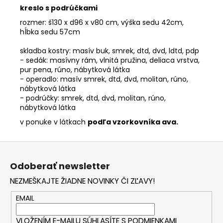
kreslo s podrúčkami
rozmer: š130 x d96 x v80 cm, výška sedu 42cm,
hĺbka sedu 57cm
skladba kostry: masív buk, smrek, dtd, dvd, ldtd, pdp
- sedák: masívny rám, vlnitá pružina, deliaca vrstva,
pur pena, rúno, nábytková látka
- operadlo: masív smrek, dtd, dvd, molitan, rúno,
nábytková látka
- podrúčky: smrek, dtd, dvd, molitan, rúno,
nábytková látka
v ponuke v látkach
podľa vzorkovníka ava.
Z
á
Odoberať newsletter
p
NEZMEŠKAJTE ŽIADNE NOVINKY ČI ZĽAVY!
ä
t
EMAIL
i
VLOŽENÍM E-MAILU SÚHLASÍTE S
PODMIENKAMI