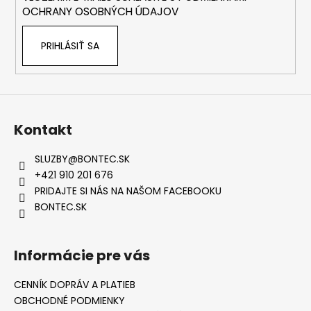
e
OCHRANY OSOBNÝCH ÚDAJOV
PRIHLÁSIŤ SA
Kontakt
SLUZBY
@
BONTEC.SK
+421 910 201 676
PRIDAJTE SI NÁS NA NAŠOM FACEBOOKU
BONTEC.SK
Informácie pre vás
CENNÍK DOPRÁV A PLATIEB
OBCHODNÉ PODMIENKY