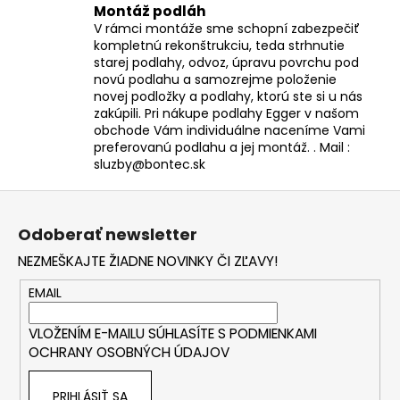
Montáž podláh
V rámci montáže sme schopní zabezpečiť
kompletnú rekonštrukciu, teda strhnutie
starej podlahy, odvoz, úpravu povrchu pod
novú podlahu a samozrejme položenie
novej podložky a podlahy, ktorú ste si u nás
zakúpili. Pri nákupe podlahy Egger v našom
obchode Vám individuálne naceníme Vami
preferovanú podlahu a jej montáž. . Mail :
sluzby@bontec.sk
Z
á
Odoberať newsletter
p
NEZMEŠKAJTE ŽIADNE NOVINKY ČI ZĽAVY!
ä
t
EMAIL
i
VLOŽENÍM E-MAILU SÚHLASÍTE S
PODMIENKAMI
e
OCHRANY OSOBNÝCH ÚDAJOV
PRIHLÁSIŤ SA