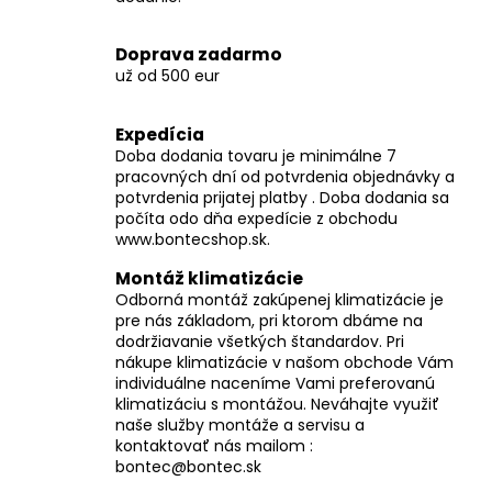
č
a
m
Doprava zadarmo
e
už od 500 eur
Expedícia
Doba dodania tovaru je minimálne 7
pracovných dní od potvrdenia objednávky a
potvrdenia prijatej platby . Doba dodania sa
počíta odo dňa expedície z obchodu
www.bontecshop.sk.
Montáž klimatizácie
Odborná montáž zakúpenej klimatizácie je
pre nás základom, pri ktorom dbáme na
dodržiavanie všetkých štandardov. Pri
nákupe klimatizácie v našom obchode Vám
individuálne naceníme Vami preferovanú
klimatizáciu s montážou. Neváhajte využiť
naše služby montáže a servisu a
kontaktovať nás mailom :
bontec@bontec.sk