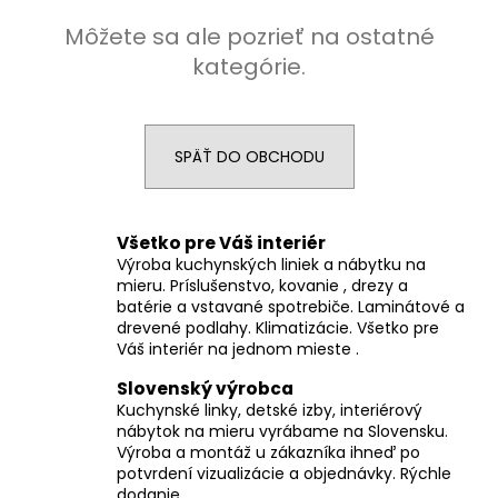
á
Môžete sa ale pozrieť na ostatné
j
kategórie.
s
ť
?
SPÄŤ DO OBCHODU
Všetko pre Váš interiér
HĽADAŤ
Výroba kuchynských liniek a nábytku na
mieru. Príslušenstvo, kovanie , drezy a
batérie a vstavané spotrebiče. Laminátové a
drevené podlahy. Klimatizácie. Všetko pre
Váš interiér na jednom mieste .
O
d
Slovenský výrobca
p
Kuchynské linky, detské izby, interiérový
o
nábytok na mieru vyrábame na Slovensku.
r
Výroba a montáž u zákazníka ihneď po
ú
potvrdení vizualizácie a objednávky. Rýchle
dodanie.