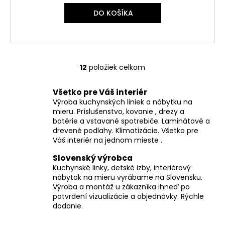
DO KOŠÍKA
12
položiek celkom
O
v
Všetko pre Váš interiér
l
Výroba kuchynských liniek a nábytku na
á
mieru. Príslušenstvo, kovanie , drezy a
d
batérie a vstavané spotrebiče. Laminátové a
a
drevené podlahy. Klimatizácie. Všetko pre
c
Váš interiér na jednom mieste .
i
Slovenský výrobca
e
Kuchynské linky, detské izby, interiérový
p
nábytok na mieru vyrábame na Slovensku.
r
Výroba a montáž u zákazníka ihneď po
v
potvrdení vizualizácie a objednávky. Rýchle
k
dodanie.
y