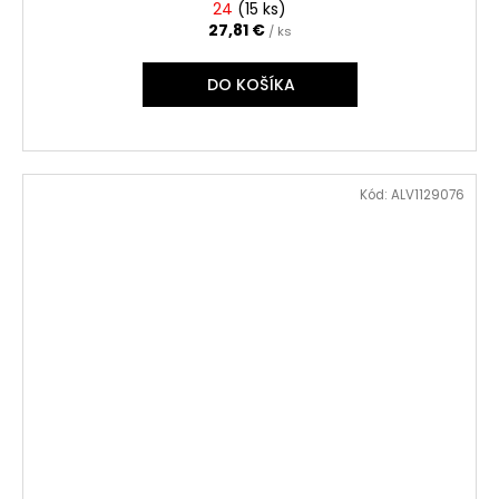
24
(
15 ks
)
27,81 €
/ ks
DO KOŠÍKA
Kód:
ALV1129076