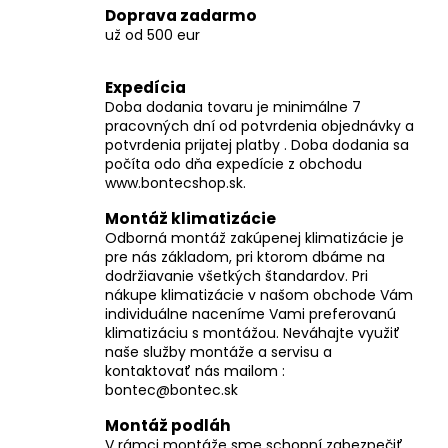
v
Doprava zadarmo
ý
už od 500 eur
p
i
Expedícia
s
Doba dodania tovaru je minimálne 7
u
pracovných dní od potvrdenia objednávky a
potvrdenia prijatej platby . Doba dodania sa
počíta odo dňa expedície z obchodu
www.bontecshop.sk.
Montáž klimatizácie
Odborná montáž zakúpenej klimatizácie je
pre nás základom, pri ktorom dbáme na
dodržiavanie všetkých štandardov. Pri
nákupe klimatizácie v našom obchode Vám
individuálne naceníme Vami preferovanú
klimatizáciu s montážou. Neváhajte využiť
naše služby montáže a servisu a
kontaktovať nás mailom :
bontec@bontec.sk
Montáž podláh
V rámci montáže sme schopní zabezpečiť