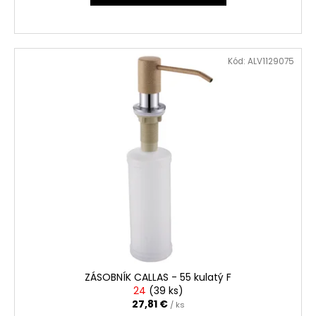
č
a
m
e
Kód:
ALV1129075
ZÁSOBNÍK CALLAS - 55 kulatý F
24
(
39 ks
)
27,81 €
/ ks