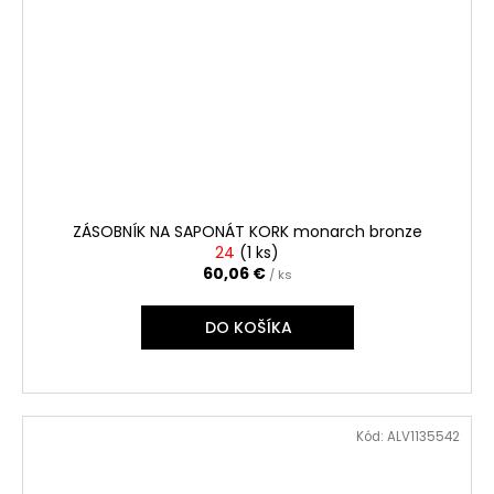
ZÁSOBNÍK NA SAPONÁT KORK monarch bronze
24
(
1 ks
)
60,06 €
/ ks
DO KOŠÍKA
Kód:
ALV1135542