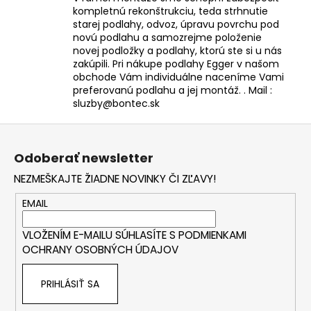
kompletnú rekonštrukciu, teda strhnutie
starej podlahy, odvoz, úpravu povrchu pod
novú podlahu a samozrejme položenie
novej podložky a podlahy, ktorú ste si u nás
zakúpili. Pri nákupe podlahy Egger v našom
obchode Vám individuálne naceníme Vami
preferovanú podlahu a jej montáž. . Mail :
sluzby@bontec.sk
Z
á
Odoberať newsletter
p
NEZMEŠKAJTE ŽIADNE NOVINKY ČI ZĽAVY!
ä
t
EMAIL
i
VLOŽENÍM E-MAILU SÚHLASÍTE S
PODMIENKAMI
e
OCHRANY OSOBNÝCH ÚDAJOV
PRIHLÁSIŤ SA