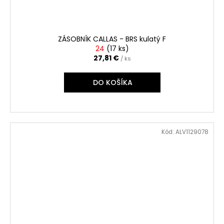
ZÁSOBNÍK CALLAS - BRS kulatý F
24
(
17 ks
)
27,81 €
/ ks
DO KOŠÍKA
Kód:
ALV1129078