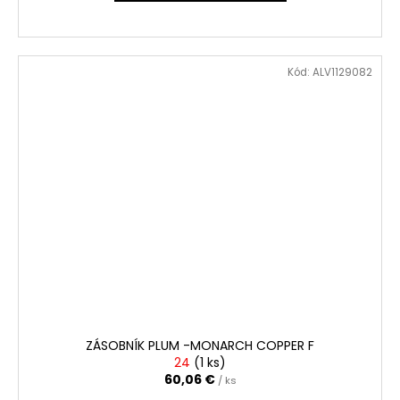
Kód:
ALV1129082
ZÁSOBNÍK PLUM -MONARCH COPPER F
24
(
1 ks
)
60,06 €
/ ks