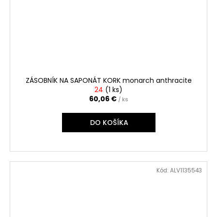
ZÁSOBNÍK NA SAPONÁT KORK monarch anthracite
24
(
1 ks
)
60,06 €
/ ks
DO KOŠÍKA
Kód:
ALV1135543