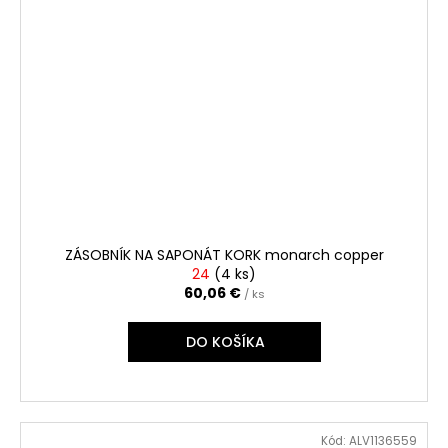
ZÁSOBNÍK NA SAPONÁT KORK monarch copper
24
(
4 ks
)
60,06 €
/ ks
DO KOŠÍKA
Kód:
ALV1136559