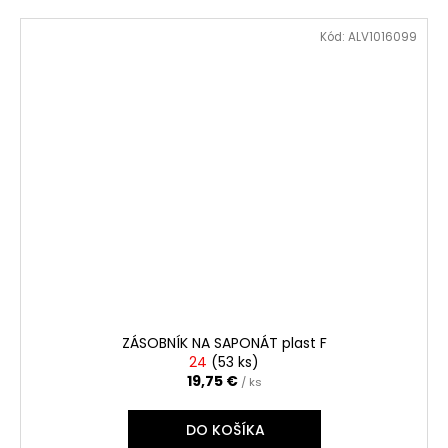
Kód:
ALV1016099
ZÁSOBNÍK NA SAPONÁT plast F
24
(
53 ks
)
19,75 €
/ ks
DO KOŠÍKA