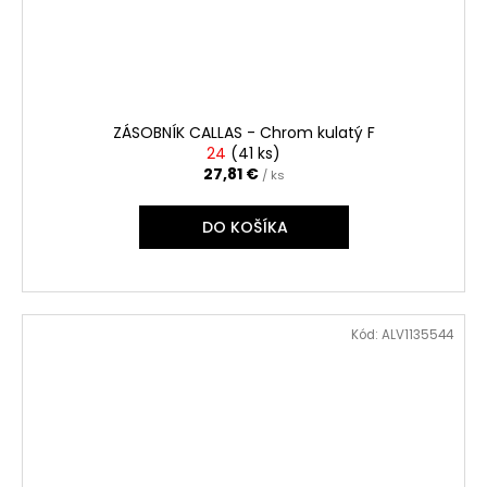
ZÁSOBNÍK CALLAS - Chrom kulatý F
24
(
41 ks
)
27,81 €
/ ks
DO KOŠÍKA
Kód:
ALV1135544