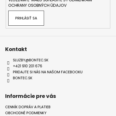
e
OCHRANY OSOBNÝCH ÚDAJOV
PRIHLÁSIŤ SA
Kontakt
SLUZBY
@
BONTEC.SK
+421 910 201 676
PRIDAJTE SI NÁS NA NAŠOM FACEBOOKU
BONTEC.SK
Informácie pre vás
CENNÍK DOPRÁV A PLATIEB
OBCHODNÉ PODMIENKY