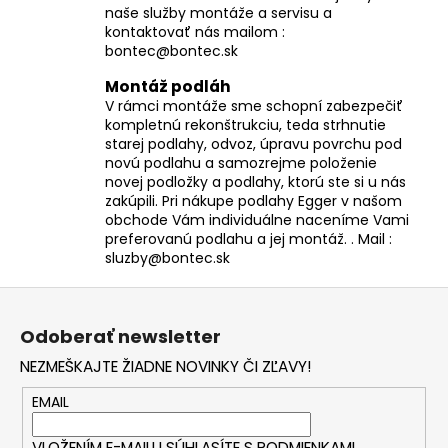
naše služby montáže a servisu a
kontaktovať nás mailom :
bontec@bontec.sk
Montáž podláh
V rámci montáže sme schopní zabezpečiť
kompletnú rekonštrukciu, teda strhnutie
starej podlahy, odvoz, úpravu povrchu pod
novú podlahu a samozrejme položenie
novej podložky a podlahy, ktorú ste si u nás
zakúpili. Pri nákupe podlahy Egger v našom
obchode Vám individuálne naceníme Vami
preferovanú podlahu a jej montáž. . Mail :
sluzby@bontec.sk
Z
á
Odoberať newsletter
p
NEZMEŠKAJTE ŽIADNE NOVINKY ČI ZĽAVY!
ä
t
EMAIL
i
VLOŽENÍM E-MAILU SÚHLASÍTE S
PODMIENKAMI