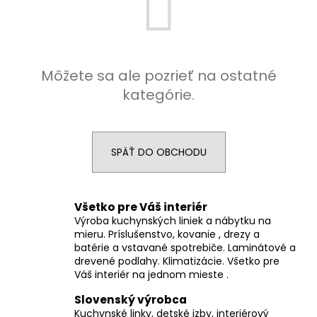
á
j
s
ť
Môžete sa ale pozrieť na ostatné
?
kategórie.
SPÄŤ DO OBCHODU
HĽADAŤ
Všetko pre Váš interiér
Výroba kuchynských liniek a nábytku na
O
mieru. Príslušenstvo, kovanie , drezy a
d
batérie a vstavané spotrebiče. Laminátové a
p
drevené podlahy. Klimatizácie. Všetko pre
o
Váš interiér na jednom mieste .
r
Slovenský výrobca
ú
Kuchynské linky, detské izby, interiérový