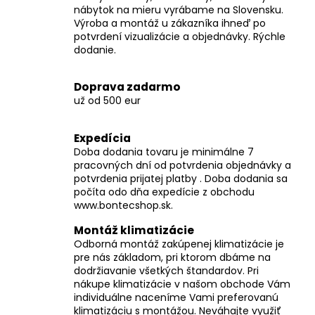
č
nábytok na mieru vyrábame na Slovensku.
a
Výroba a montáž u zákazníka ihneď po
m
potvrdení vizualizácie a objednávky. Rýchle
e
dodanie.
Doprava zadarmo
už od 500 eur
Expedícia
Doba dodania tovaru je minimálne 7
pracovných dní od potvrdenia objednávky a
potvrdenia prijatej platby . Doba dodania sa
počíta odo dňa expedície z obchodu
www.bontecshop.sk.
Montáž klimatizácie
Odborná montáž zakúpenej klimatizácie je
pre nás základom, pri ktorom dbáme na
dodržiavanie všetkých štandardov. Pri
nákupe klimatizácie v našom obchode Vám
individuálne naceníme Vami preferovanú
klimatizáciu s montážou. Neváhajte využiť