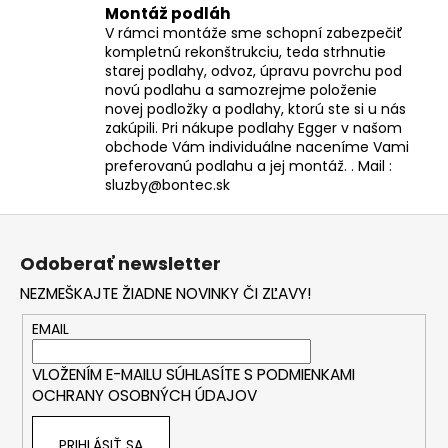
Montáž podláh
V rámci montáže sme schopní zabezpečiť
kompletnú rekonštrukciu, teda strhnutie
starej podlahy, odvoz, úpravu povrchu pod
novú podlahu a samozrejme položenie
novej podložky a podlahy, ktorú ste si u nás
zakúpili. Pri nákupe podlahy Egger v našom
obchode Vám individuálne naceníme Vami
preferovanú podlahu a jej montáž. . Mail :
sluzby@bontec.sk
Z
á
Odoberať newsletter
p
NEZMEŠKAJTE ŽIADNE NOVINKY ČI ZĽAVY!
ä
t
EMAIL
i
VLOŽENÍM E-MAILU SÚHLASÍTE S
PODMIENKAMI
e
OCHRANY OSOBNÝCH ÚDAJOV
PRIHLÁSIŤ SA