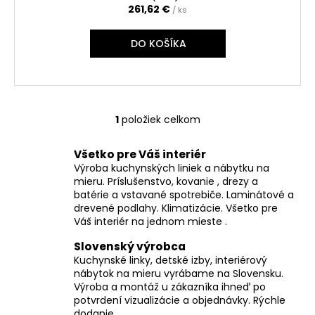
č
261,62 €
/ ks
a
m
DO KOŠÍKA
e
1
položiek celkom
O
v
Všetko pre Váš interiér
l
Výroba kuchynských liniek a nábytku na
á
mieru. Príslušenstvo, kovanie , drezy a
d
batérie a vstavané spotrebiče. Laminátové a
a
drevené podlahy. Klimatizácie. Všetko pre
c
Váš interiér na jednom mieste .
i
Slovenský výrobca
e
Kuchynské linky, detské izby, interiérový
p
nábytok na mieru vyrábame na Slovensku.
r
Výroba a montáž u zákazníka ihneď po
v
potvrdení vizualizácie a objednávky. Rýchle
k
dodanie.