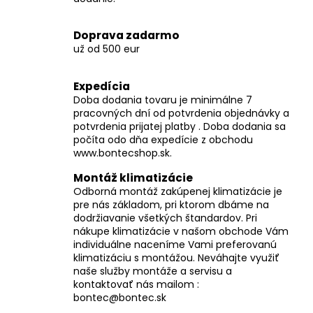
y
v
Doprava zadarmo
ý
už od 500 eur
p
i
Expedícia
s
Doba dodania tovaru je minimálne 7
u
pracovných dní od potvrdenia objednávky a
potvrdenia prijatej platby . Doba dodania sa
počíta odo dňa expedície z obchodu
www.bontecshop.sk.
Montáž klimatizácie
Odborná montáž zakúpenej klimatizácie je
pre nás základom, pri ktorom dbáme na
dodržiavanie všetkých štandardov. Pri
nákupe klimatizácie v našom obchode Vám
individuálne naceníme Vami preferovanú
klimatizáciu s montážou. Neváhajte využiť
naše služby montáže a servisu a
kontaktovať nás mailom :
bontec@bontec.sk