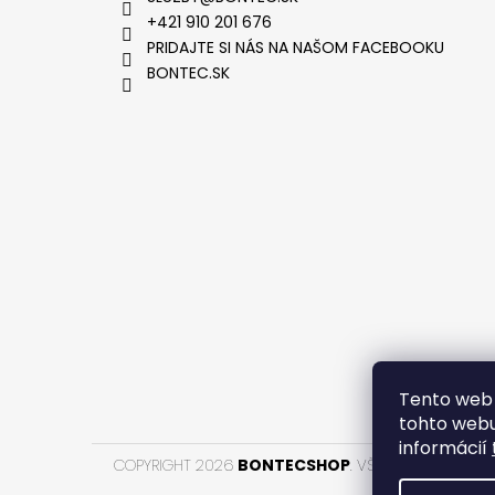
+421 910 201 676
PRIDAJTE SI NÁS NA NAŠOM FACEBOOKU
BONTEC.SK
VYTVOR
Tento web 
tohto webu
informácií
COPYRIGHT 2026
BONTECSHOP
. VŠETKY PRÁVA VYH