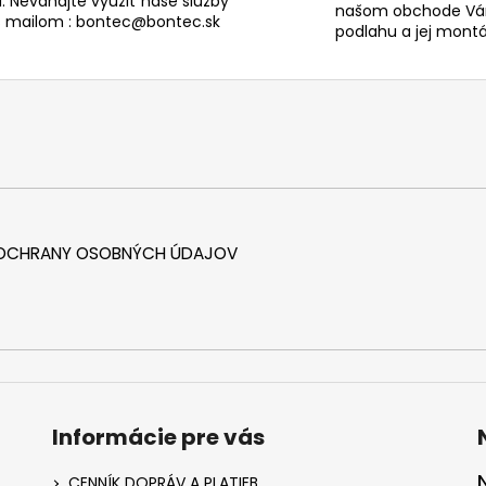
. Neváhajte využiť naše služby
našom obchode Vám
s mailom : bontec@bontec.sk
podlahu a jej montáž
 OCHRANY OSOBNÝCH ÚDAJOV
Informácie pre vás
CENNÍK DOPRÁV A PLATIEB