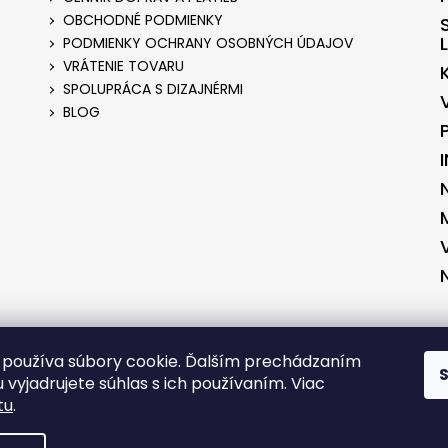
OBCHODNÉ PODMIENKY
PODMIENKY OCHRANY OSOBNÝCH ÚDAJOV
VRÁTENIE TOVARU
SPOLUPRÁCA S DIZAJNÉRMI
BLOG
ENÉ V SPOLUPRÁCI S KVALITNYESHOP.SK
VYTVORENÉ V SPOLUPRÁCI S 
používa súbory cookie. Ďalším prechádzaním
 vyjadrujete súhlas s ich používaním. Viac
tu
.
RADENÉ.