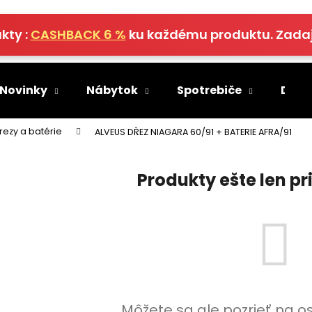
kty :
CASHBACK 6 %
ku každému produktu. Zada
Čo potrebujete nájsť?
 Novinky
Nábytok
Spotrebiče
Deko
HĽADAŤ
rezy a batérie
ALVEUS DŘEZ NIAGARA 60/91 + BATERIE AFRA/91
Produkty ešte len p
Odporúčame
Môžete sa ale pozrieť na o