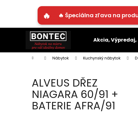
K
o
🔥 Špeciálna zľava na produ
Späť
Späť
š
do
do
í
Prejsť
k
obchodu
obchodu
na
Akcia, Výpredaj,
obsah
Domov
Nábytok
Kuchynský nábytok
D
ALVEUS DŘEZ
NIAGARA 60/91 +
BATERIE AFRA/91
B
o