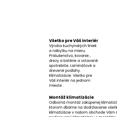
č
n
ý
p
a
n
e
Všetko pre Váš interiér
Výroba kuchynských liniek
l
a nábytku na mieru.
Príslušenstvo, kovanie ,
drezy a batérie a vstavané
spotrebiče. Laminátové a
drevené podlahy.
Klimatizácie. Všetko pre
Váš interiér na jednom
mieste .
Montáž klimatizácie
Odborná montáž zakúpenej klimatizác
ktorom dbáme na dodržiavanie všetk
klimatizácie v našom obchode Vám 