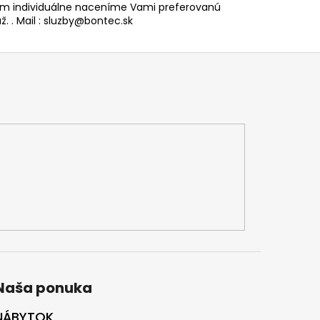
 individuálne naceníme Vami preferovanú
. . Mail : sluzby@bontec.sk
Naša ponuka
NÁBYTOK