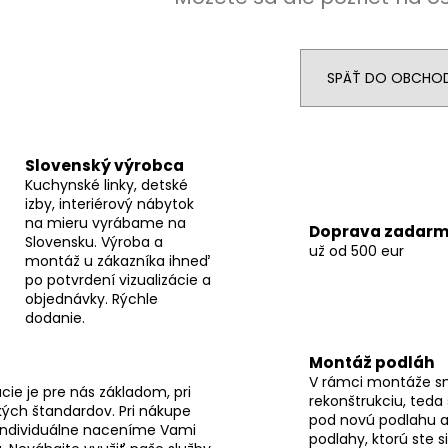
SPÄŤ DO OBCHO
Slovenský výrobca
Kuchynské linky, detské
izby, interiérový nábytok
na mieru vyrábame na
Doprava zadar
Slovensku. Výroba a
už od 500 eur
montáž u zákazníka ihneď
po potvrdení vizualizácie a
objednávky. Rýchle
dodanie.
Montáž podláh
V rámci montáže s
ie je pre nás základom, pri
rekonštrukciu, teda
ých štandardov. Pri nákupe
pod novú podlahu a
individuálne naceníme Vami
podlahy, ktorú ste s