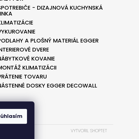
SPOTREBIČE - DIZAJNOVÁ KUCHYNSKÁ
LINKA
KLIMATIZÁCIE
VYKUROVANIE
PODLAHY A PLOŠNÝ MATERIÁL EGGER
INTERIEROVÉ DVERE
NÁBYTKOVÉ KOVANIE
MONTÁŽ KLIMATIZÁCII
VRÁTENIE TOVARU
NÁSTENNÉ DOSKY EGGER DECOWALL
BONTEC.SK
Súhlasím
VYTVORIL SHOPTET