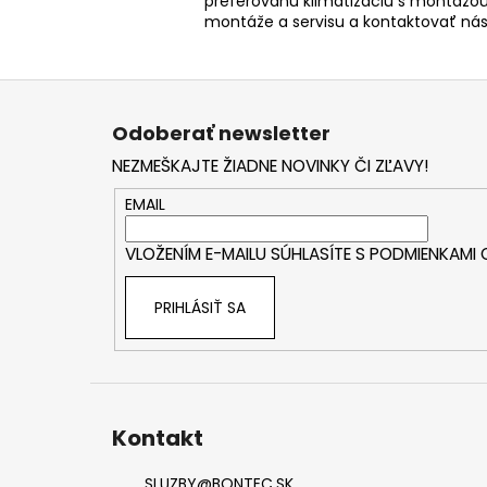
preferovanú klimatizáciu s montážou
montáže a servisu a kontaktovať ná
Z
á
Odoberať newsletter
p
NEZMEŠKAJTE ŽIADNE NOVINKY ČI ZĽAVY!
ä
t
EMAIL
i
VLOŽENÍM E-MAILU SÚHLASÍTE S
PODMIENKAMI
e
PRIHLÁSIŤ SA
Kontakt
SLUZBY
@
BONTEC.SK