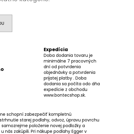
DU
Expedícia
Doba dodania tovaru je
minimálne 7 pracovných
dní od potvrdenia
mo
objednávky a potvrdenia
prijatej platby . Doba
dodania sa počíta odo dňa
expedície z obchodu
www.bontecshop.sk.
me schopní zabezpečiť kompletnú
 strhnutie starej podlahy, odvoz, úpravu povrchu
 samozrejme položenie novej podložky a
i u nás zakúpili. Pri nákupe podlahy Egger v