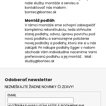
naše služby montáže a servisu a
kontaktovať nás mailom :
bontec@bontec.sk
Montáž podláh
V rámci montáže sme schopní zabezpečiť
kompletnú rekonštrukciu, teda strhnutie
starej podlahy, odvoz, úpravu povrchu pod
novú podlahu a samozrejme položenie
novej podložky a podlahy, ktorú ste si u nás
zakúpili. Pri nákupe podlahy Egger v našom
obchode Vám individuálne naceníme Vami
preferovanú podlahu a jej montáž. . Mail :
sluzby@bontec.sk
Z
á
Odoberať newsletter
p
NEZMEŠKAJTE ŽIADNE NOVINKY ČI ZĽAVY!
ä
t
EMAIL
i
VLOŽENÍM E-MAILU SÚHLASÍTE S
PODMIENKAMI