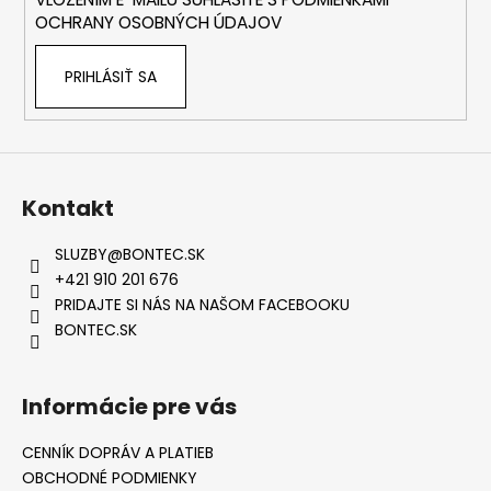
e
OCHRANY OSOBNÝCH ÚDAJOV
PRIHLÁSIŤ SA
Kontakt
SLUZBY
@
BONTEC.SK
+421 910 201 676
PRIDAJTE SI NÁS NA NAŠOM FACEBOOKU
BONTEC.SK
Informácie pre vás
CENNÍK DOPRÁV A PLATIEB
OBCHODNÉ PODMIENKY