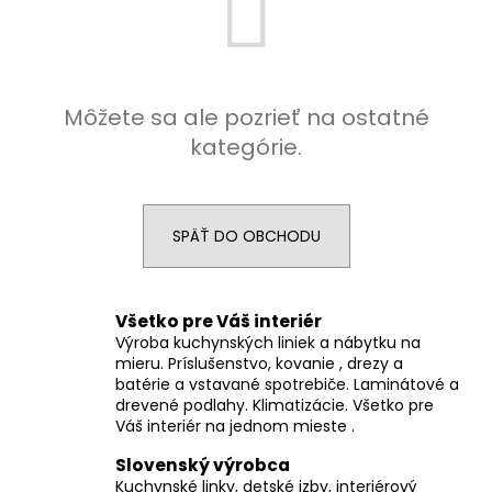
á
j
s
ť
Môžete sa ale pozrieť na ostatné
?
kategórie.
SPÄŤ DO OBCHODU
HĽADAŤ
Všetko pre Váš interiér
Výroba kuchynských liniek a nábytku na
O
mieru. Príslušenstvo, kovanie , drezy a
d
batérie a vstavané spotrebiče. Laminátové a
p
drevené podlahy. Klimatizácie. Všetko pre
o
Váš interiér na jednom mieste .
r
Slovenský výrobca
ú
Kuchynské linky, detské izby, interiérový