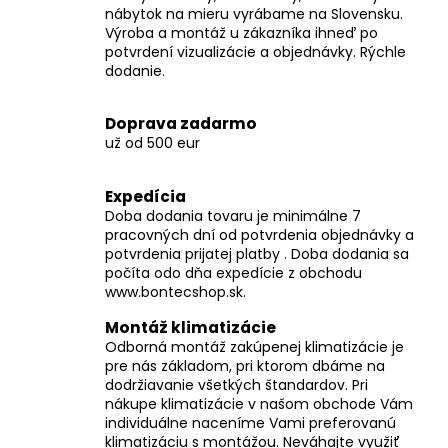
č
nábytok na mieru vyrábame na Slovensku.
a
Výroba a montáž u zákazníka ihneď po
m
potvrdení vizualizácie a objednávky. Rýchle
e
dodanie.
Doprava zadarmo
už od 500 eur
Expedícia
Doba dodania tovaru je minimálne 7
pracovných dní od potvrdenia objednávky a
potvrdenia prijatej platby . Doba dodania sa
počíta odo dňa expedície z obchodu
www.bontecshop.sk.
Montáž klimatizácie
Odborná montáž zakúpenej klimatizácie je
pre nás základom, pri ktorom dbáme na
dodržiavanie všetkých štandardov. Pri
nákupe klimatizácie v našom obchode Vám
individuálne naceníme Vami preferovanú
klimatizáciu s montážou. Neváhajte využiť