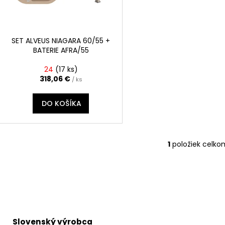
p
o
r
d
o
u
d
SET ALVEUS NIAGARA 60/55 +
k
BATERIE AFRA/55
u
t
k
24
(
17 ks
)
o
t
318,06 €
/ ks
v
o
DO KOŠÍKA
v
1
položiek celko
O
v
l
á
d
a
c
Slovenský výrobca