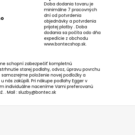
Doba dodania tovaru je
minimálne 7 pracovných
dní od potvrdenia
mo
objednávky a potvrdenia
prijatej platby . Doba
dodania sa počíta odo dňa
expedície z obchodu
www.bontecshop.sk.
me schopní zabezpečiť kompletnú
 strhnutie starej podlahy, odvoz, úpravu povrchu
 samozrejme položenie novej podložky a
i u nás zakúpili. Pri nákupe podlahy Egger v
 individuálne naceníme Vami preferovanú
. . Mail : sluzby@bontec.sk