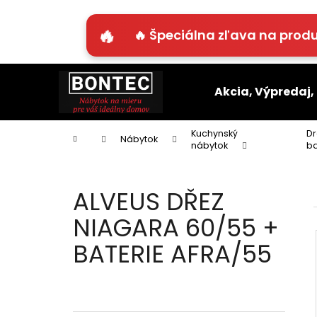
K
o
🔥 Špeciálna zľava na produ
Späť
Späť
š
do
do
í
Prejsť
k
obchodu
obchodu
na
Akcia, Výpredaj,
obsah
Kuchynský
Dr
Domov
Nábytok
nábytok
ba
ALVEUS DŘEZ
NIAGARA 60/55 +
BATERIE AFRA/55
B
o