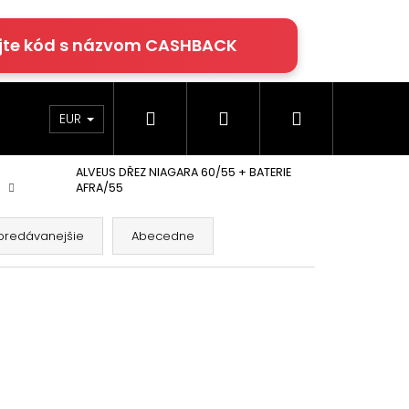
jte kód s názvom CASHBACK
Hľadať
Prihlásenie
Nákupný
rácie
Klimatizácia
Podlahy Egger
EUR
ALVEUS DŘEZ NIAGARA 60/55 + BATERIE
košík
AFRA/55
predávanejšie
Abecedne