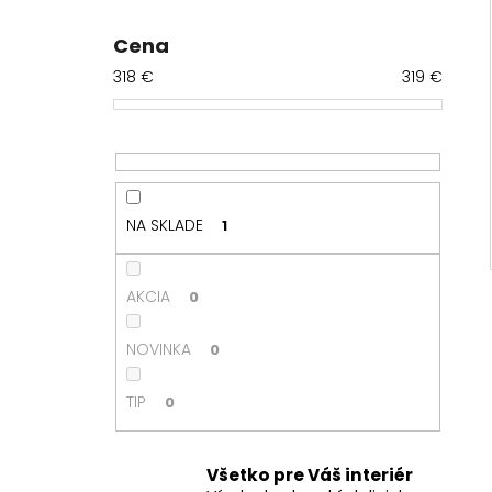
č
n
Cena
ý
318
€
319
€
p
a
n
e
l
NA SKLADE
1
AKCIA
0
NOVINKA
0
TIP
0
Všetko pre Váš interiér