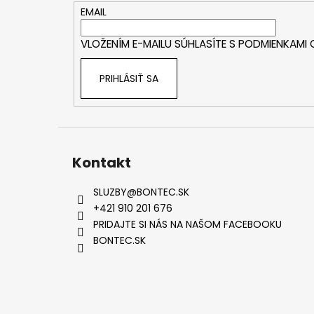
t
EMAIL
i
VLOŽENÍM E-MAILU SÚHLASÍTE S
PODMIENKAMI
e
PRIHLÁSIŤ SA
Kontakt
SLUZBY
@
BONTEC.SK
+421 910 201 676
PRIDAJTE SI NÁS NA NAŠOM FACEBOOKU
BONTEC.SK