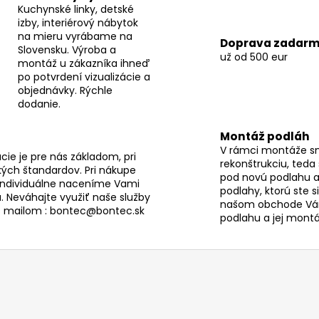
i
Kuchynské linky, detské
e
izby, interiérový nábytok
p
na mieru vyrábame na
Doprava zadar
r
Slovensku. Výroba a
už od 500 eur
v
montáž u zákazníka ihneď
po potvrdení vizualizácie a
k
objednávky. Rýchle
y
dodanie.
v
ý
Montáž podláh
p
V rámci montáže s
i
ie je pre nás základom, pri
rekonštrukciu, teda
ých štandardov. Pri nákupe
s
pod novú podlahu a
individuálne naceníme Vami
u
podlahy, ktorú ste s
. Neváhajte využiť naše služby
našom obchode Vám
s mailom : bontec@bontec.sk
podlahu a jej montáž