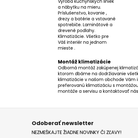
Výroba kuchynských liniek
a nábytku na mieru.
Príslušenstvo, kovanie ,
drezy a batérie a vstavané
spotrebiče. Laminátové a
drevené podlahy.
Klimatizácie. Všetko pre
Váš interiér na jednom
mieste .
Montáž klimatizácie
Odborná montáž zakúpenej klimatizác
ktorom dbáme na dodržiavanie všetk
klimatizácie v našom obchode Vám 
preferovanú klimatizáciu s montážou
montáže a servisu a kontaktovať ná
Z
á
Odoberať newsletter
p
NEZMEŠKAJTE ŽIADNE NOVINKY ČI ZĽAVY!
ä