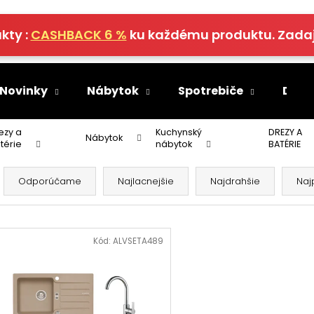
kty :
CASHBACK 6 %
ku každému produktu. Zada
Čo potrebujete nájsť?
 Novinky
Nábytok
Spotrebiče
Deko
HĽADAŤ
ezy a
Kuchynský
DREZY A
Nábytok
térie
nábytok
BATÉRIE
R
a
Odporúčame
Najlacnejšie
Najdrahšie
Naj
Odporúčame
d
e
V
n
ý
Kód:
ALVSETA489
i
p
e
i
p
s
r