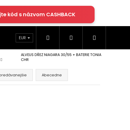
jte kód s názvom CASHBACK
Hľadať
Prihlásenie
Nákupný
rácie
Klimatizácia
Podlahy Egger
EUR
ALVEUS DŘEZ NIAGARA 30/55 + BATERIE TONIA
košík
CHR
predávanejšie
Abecedne