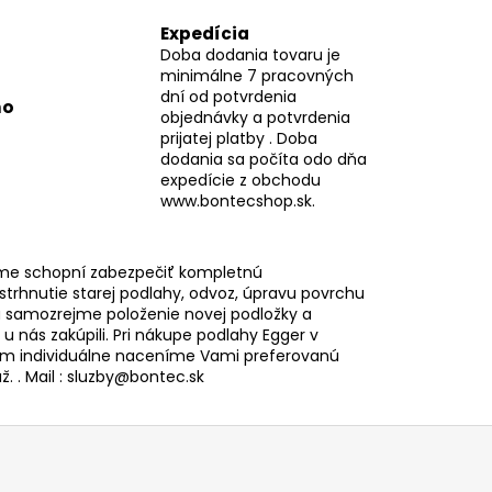
Expedícia
Doba dodania tovaru je
minimálne 7 pracovných
dní od potvrdenia
mo
objednávky a potvrdenia
prijatej platby . Doba
dodania sa počíta odo dňa
expedície z obchodu
www.bontecshop.sk.
me schopní zabezpečiť kompletnú
 strhnutie starej podlahy, odvoz, úpravu povrchu
 samozrejme položenie novej podložky a
i u nás zakúpili. Pri nákupe podlahy Egger v
 individuálne naceníme Vami preferovanú
. . Mail : sluzby@bontec.sk