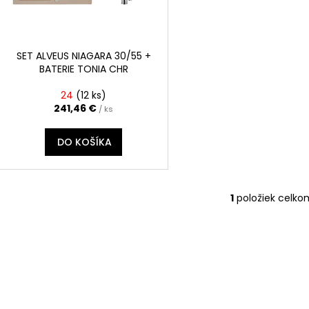
p
o
r
d
o
u
d
SET ALVEUS NIAGARA 30/55 +
k
BATERIE TONIA CHR
u
t
k
24
(
12 ks
)
o
t
241,46 €
/ ks
v
o
DO KOŠÍKA
v
1
položiek celko
O
v
l
á
d
a
c