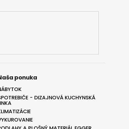
Naša ponuka
NÁBYTOK
SPOTREBIČE - DIZAJNOVÁ KUCHYNSKÁ
LINKA
KLIMATIZÁCIE
VYKUROVANIE
PODLAHY A PLOŠNÝ MATERIÁL EGGER