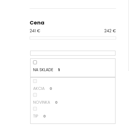
B
o
č
n
Cena
ý
241
€
242
€
p
a
n
e
l
NA SKLADE
1
AKCIA
0
NOVINKA
0
TIP
0