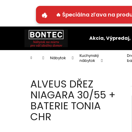
K
o
🔥 Špeciálna zľava na produ
Späť
Späť
š
do
do
í
Prejsť
k
obchodu
obchodu
na
Akcia, Výpredaj,
obsah
Kuchynský
Dr
Domov
Nábytok
nábytok
ba
ALVEUS DŘEZ
NIAGARA 30/55 +
BATERIE TONIA
CHR