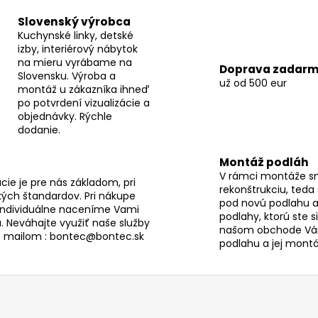
i
e
Slovenský výrobca
p
Kuchynské linky, detské
r
izby, interiérový nábytok
v
na mieru vyrábame na
Doprava zadar
Slovensku. Výroba a
k
už od 500 eur
montáž u zákazníka ihneď
y
po potvrdení vizualizácie a
v
objednávky. Rýchle
ý
dodanie.
p
i
Montáž podláh
s
V rámci montáže s
ie je pre nás základom, pri
u
rekonštrukciu, teda
ých štandardov. Pri nákupe
pod novú podlahu a
individuálne naceníme Vami
podlahy, ktorú ste s
. Neváhajte využiť naše služby
našom obchode Vám
s mailom : bontec@bontec.sk
podlahu a jej montáž