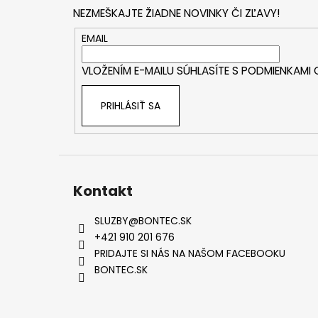
p
NEZMEŠKAJTE ŽIADNE NOVINKY ČI ZĽAVY!
ä
t
EMAIL
i
VLOŽENÍM E-MAILU SÚHLASÍTE S
PODMIENKAMI
e
PRIHLÁSIŤ SA
Kontakt
SLUZBY
@
BONTEC.SK
+421 910 201 676
PRIDAJTE SI NÁS NA NAŠOM FACEBOOKU
BONTEC.SK