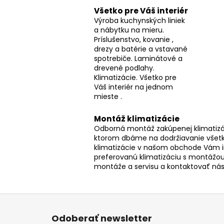
Všetko pre Váš interiér
Výroba kuchynských liniek
a nábytku na mieru.
Príslušenstvo, kovanie ,
drezy a batérie a vstavané
spotrebiče. Laminátové a
drevené podlahy.
Klimatizácie. Všetko pre
Váš interiér na jednom
mieste .
Montáž klimatizácie
Odborná montáž zakúpenej klimatizác
ktorom dbáme na dodržiavanie všetk
klimatizácie v našom obchode Vám 
preferovanú klimatizáciu s montážou
montáže a servisu a kontaktovať ná
Z
á
Odoberať newsletter