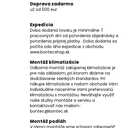
v
Doprava zadarmo
ý
už od 500 eur
p
i
Expedícia
s
Doba dodania tovaru je minimálne 7
u
pracovných dní od potvrdenia objednávky a
potvrdenia prijatej platby . Doba dodania sa
počíta odo dňa expedície z obchodu
www.bontecshop.sk.
Montáž klimatizácie
Odborná montáž zakúpenej klimatizácie je
pre nás základom, pri ktorom dbáme na
dodržiavanie všetkých štandardov. Pri
nákupe klimatizácie v našom obchode Vám
individuálne naceníme Vami preferovanú
klimatizáciu s montážou. Neváhajte využiť
naše služby montáže a servisu a
kontaktovať nás mailom :
bontec@bontec.sk
Montáž podláh
V rámci montáže sme schopní zabezpečiť