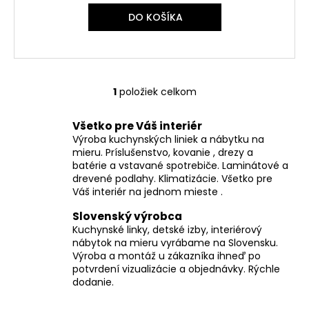
č
a
DO KOŠÍKA
m
e
1
položiek celkom
O
v
Všetko pre Váš interiér
l
Výroba kuchynských liniek a nábytku na
á
mieru. Príslušenstvo, kovanie , drezy a
d
batérie a vstavané spotrebiče. Laminátové a
a
drevené podlahy. Klimatizácie. Všetko pre
c
Váš interiér na jednom mieste .
i
Slovenský výrobca
e
Kuchynské linky, detské izby, interiérový
p
nábytok na mieru vyrábame na Slovensku.
r
Výroba a montáž u zákazníka ihneď po
v
potvrdení vizualizácie a objednávky. Rýchle
k
dodanie.
y