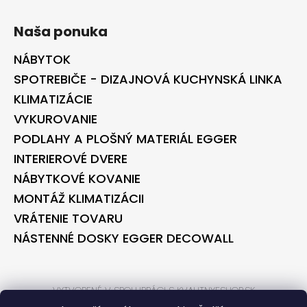
Naša ponuka
NÁBYTOK
SPOTREBIČE - DIZAJNOVÁ KUCHYNSKÁ LINKA
KLIMATIZÁCIE
VYKUROVANIE
PODLAHY A PLOŠNÝ MATERIÁL EGGER
INTERIEROVÉ DVERE
NÁBYTKOVÉ KOVANIE
MONTÁŽ KLIMATIZÁCII
VRÁTENIE TOVARU
NÁSTENNÉ DOSKY EGGER DECOWALL
VYTVORENÉ V SPOLUPRÁCI S KVALITNYESHOP.SK
VYTVORENÉ V SPOLUPRÁCI S BONTEC.SK