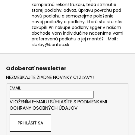
kompletnú rekonštrukciu, teda strhnutie
starej podlahy, odvoz, úpravu povrchu pod
novú podlahu a samozrejme položenie
novej podložky a podlahy, ktorú ste si u nás
zakúpili. Pri nákupe podlahy Egger v našom
obchode Vám individuálne naceníme Vami
preferovanú podlahu a jej montáž. . Mail :
sluzby@bontec.sk
Z
á
Odoberať newsletter
p
NEZMEŠKAJTE ŽIADNE NOVINKY ČI ZĽAVY!
ä
t
EMAIL
i
VLOŽENÍM E-MAILU SÚHLASÍTE S
PODMIENKAMI
e
OCHRANY OSOBNÝCH ÚDAJOV
PRIHLÁSIŤ SA