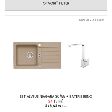
OTVORIŤ FILTER
e
á
p
j
V
r
s
Kód:
ALVSETA486
ý
o
ť
p
d
?
i
u
s
k
p
t
r
o
HĽADAŤ
o
v
d
u
O
k
d
t
p
o
o
SET ALVEUS NIAGARA 30/55 + BATERIE RENO
r
v
24
(
3 ks
)
378,53 €
ú
/ ks