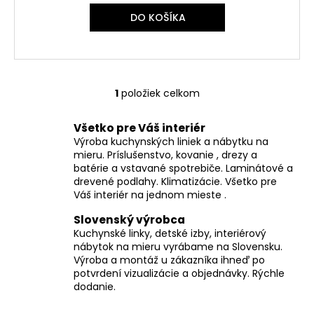
č
a
DO KOŠÍKA
m
e
1
položiek celkom
O
v
Všetko pre Váš interiér
l
Výroba kuchynských liniek a nábytku na
á
mieru. Príslušenstvo, kovanie , drezy a
d
batérie a vstavané spotrebiče. Laminátové a
a
drevené podlahy. Klimatizácie. Všetko pre
c
Váš interiér na jednom mieste .
i
Slovenský výrobca
e
Kuchynské linky, detské izby, interiérový
p
nábytok na mieru vyrábame na Slovensku.
r
Výroba a montáž u zákazníka ihneď po
v
potvrdení vizualizácie a objednávky. Rýchle
k
dodanie.
y