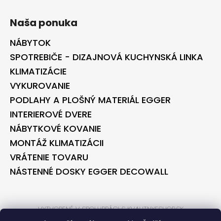
Naša ponuka
NÁBYTOK
SPOTREBIČE - DIZAJNOVÁ KUCHYNSKÁ LINKA
KLIMATIZÁCIE
VYKUROVANIE
PODLAHY A PLOŠNÝ MATERIÁL EGGER
INTERIEROVÉ DVERE
NÁBYTKOVÉ KOVANIE
MONTÁŽ KLIMATIZÁCII
VRÁTENIE TOVARU
NÁSTENNÉ DOSKY EGGER DECOWALL
VYTVORENÉ V SPOLUPRÁCI S KVALITNYESHOP.SK
VYTVORENÉ V SPOLUPRÁCI S BONTEC.SK