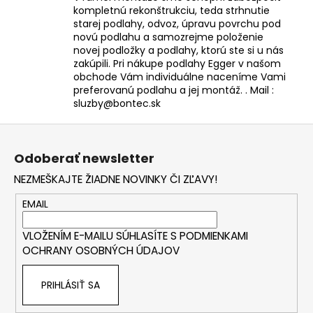
kompletnú rekonštrukciu, teda strhnutie
starej podlahy, odvoz, úpravu povrchu pod
novú podlahu a samozrejme položenie
novej podložky a podlahy, ktorú ste si u nás
zakúpili. Pri nákupe podlahy Egger v našom
obchode Vám individuálne naceníme Vami
preferovanú podlahu a jej montáž. . Mail :
sluzby@bontec.sk
Z
á
Odoberať newsletter
p
NEZMEŠKAJTE ŽIADNE NOVINKY ČI ZĽAVY!
ä
t
EMAIL
i
VLOŽENÍM E-MAILU SÚHLASÍTE S
PODMIENKAMI
e
OCHRANY OSOBNÝCH ÚDAJOV
PRIHLÁSIŤ SA