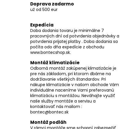
v
Doprava zadarmo
ý
už od 500 eur
p
i
Expedícia
s
Doba dodania tovaru je minimálne 7
u
pracovných dní od potvrdenia objednávky a
potvrdenia prijatej platby . Doba dodania sa
počíta odo dňa expedície z obchodu
www.bontecshop.sk.
Montáž klimatizácie
Odborná montáž zakúpenej klimatizácie je
pre nás základom, pri ktorom dbáme na
dodržiavanie všetkých štandardov. Pri
nákupe klimatizácie v našom obchode Vám
individuálne naceníme Vami preferovanú
klimatizáciu s montážou. Neváhajte využiť
naše služby montáže a servisu a
kontaktovať nás mailom :
bontec@bontec.sk
Montáž podláh
V rámci montáže sme schopní zabezpečiť