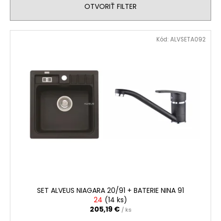
OTVORIŤ FILTER
e
á
p
j
V
r
s
Kód:
ALVSETA092
ý
o
ť
p
d
?
i
u
s
k
p
t
r
o
HĽADAŤ
o
v
d
u
O
k
d
t
p
o
o
SET ALVEUS NIAGARA 20/91 + BATERIE NINA 91
r
v
24
(
14 ks
)
205,19 €
ú
/ ks