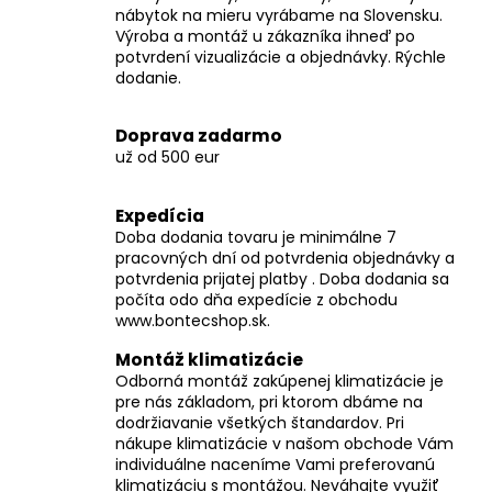
č
nábytok na mieru vyrábame na Slovensku.
a
Výroba a montáž u zákazníka ihneď po
m
potvrdení vizualizácie a objednávky. Rýchle
e
dodanie.
Doprava zadarmo
už od 500 eur
Expedícia
Doba dodania tovaru je minimálne 7
pracovných dní od potvrdenia objednávky a
potvrdenia prijatej platby . Doba dodania sa
počíta odo dňa expedície z obchodu
www.bontecshop.sk.
Montáž klimatizácie
Odborná montáž zakúpenej klimatizácie je
pre nás základom, pri ktorom dbáme na
dodržiavanie všetkých štandardov. Pri
nákupe klimatizácie v našom obchode Vám
individuálne naceníme Vami preferovanú
klimatizáciu s montážou. Neváhajte využiť