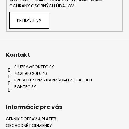
e
OCHRANY OSOBNÝCH ÚDAJOV
PRIHLÁSIŤ SA
Kontakt
SLUZBY
@
BONTEC.SK
+421 910 201 676
PRIDAJTE SI NÁS NA NAŠOM FACEBOOKU
BONTEC.SK
Informácie pre vás
CENNÍK DOPRÁV A PLATIEB
OBCHODNÉ PODMIENKY