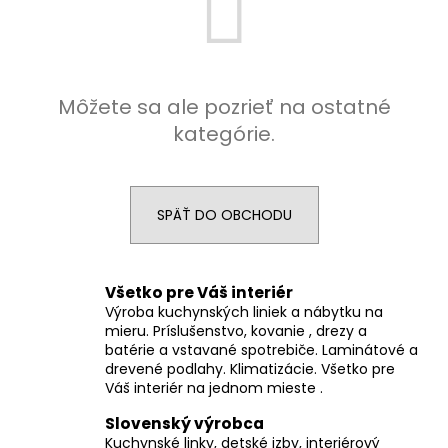
á
j
s
ť
Môžete sa ale pozrieť na ostatné
?
kategórie.
SPÄŤ DO OBCHODU
HĽADAŤ
Všetko pre Váš interiér
Výroba kuchynských liniek a nábytku na
O
mieru. Príslušenstvo, kovanie , drezy a
d
batérie a vstavané spotrebiče. Laminátové a
p
drevené podlahy. Klimatizácie. Všetko pre
o
Váš interiér na jednom mieste .
r
Slovenský výrobca
ú
Kuchynské linky, detské izby, interiérový