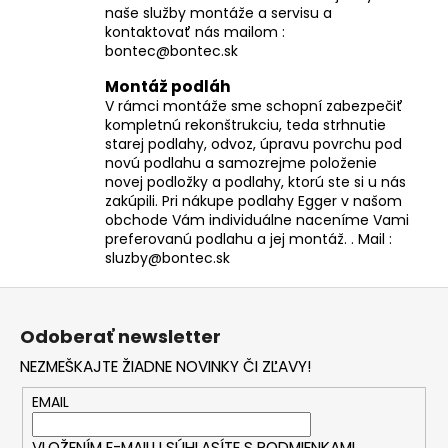
naše služby montáže a servisu a
kontaktovať nás mailom :
bontec@bontec.sk
Montáž podláh
V rámci montáže sme schopní zabezpečiť
kompletnú rekonštrukciu, teda strhnutie
starej podlahy, odvoz, úpravu povrchu pod
novú podlahu a samozrejme položenie
novej podložky a podlahy, ktorú ste si u nás
zakúpili. Pri nákupe podlahy Egger v našom
obchode Vám individuálne naceníme Vami
preferovanú podlahu a jej montáž. . Mail :
sluzby@bontec.sk
Z
á
Odoberať newsletter
p
NEZMEŠKAJTE ŽIADNE NOVINKY ČI ZĽAVY!
ä
t
EMAIL
i
VLOŽENÍM E-MAILU SÚHLASÍTE S
PODMIENKAMI