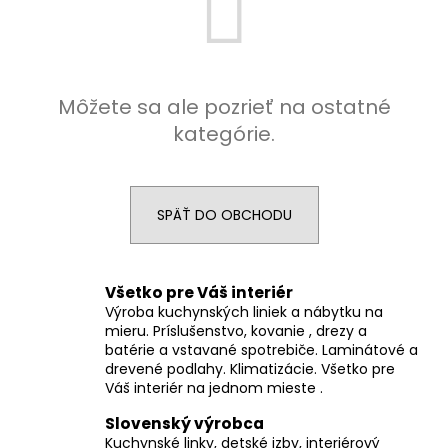
á
j
s
ť
Môžete sa ale pozrieť na ostatné
?
kategórie.
SPÄŤ DO OBCHODU
HĽADAŤ
Všetko pre Váš interiér
Výroba kuchynských liniek a nábytku na
O
mieru. Príslušenstvo, kovanie , drezy a
d
batérie a vstavané spotrebiče. Laminátové a
p
drevené podlahy. Klimatizácie. Všetko pre
o
Váš interiér na jednom mieste .
r
Slovenský výrobca
ú
Kuchynské linky, detské izby, interiérový