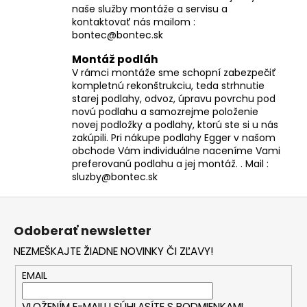
naše služby montáže a servisu a
kontaktovať nás mailom :
bontec@bontec.sk
Montáž podláh
V rámci montáže sme schopní zabezpečiť
kompletnú rekonštrukciu, teda strhnutie
starej podlahy, odvoz, úpravu povrchu pod
novú podlahu a samozrejme položenie
novej podložky a podlahy, ktorú ste si u nás
zakúpili. Pri nákupe podlahy Egger v našom
obchode Vám individuálne naceníme Vami
preferovanú podlahu a jej montáž. . Mail :
sluzby@bontec.sk
Z
á
Odoberať newsletter
p
NEZMEŠKAJTE ŽIADNE NOVINKY ČI ZĽAVY!
ä
t
EMAIL
i
VLOŽENÍM E-MAILU SÚHLASÍTE S
PODMIENKAMI