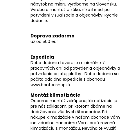
č
nábytok na mieru vyrábame na Slovensku.
a
Výroba a montáž u zákazníka ihneď po
m
potvrdení vizualizácie a objednávky. Rýchle
e
dodanie.
Doprava zadarmo
už od 500 eur
Expedícia
Doba dodania tovaru je minimálne 7
pracovných dní od potvrdenia objednávky a
potvrdenia prijatej platby . Doba dodania sa
počíta odo dňa expedície z obchodu
www.bontecshop.sk.
Montáž klimatizácie
Odborná montáž zakúpenej klimatizácie je
pre nás základom, pri ktorom dbáme na
dodržiavanie všetkých štandardov. Pri
nákupe klimatizácie v našom obchode Vám
individuálne naceníme Vami preferovanú
klimatizáciu s montážou. Neváhajte využiť