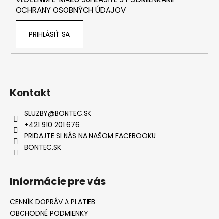
e
OCHRANY OSOBNÝCH ÚDAJOV
PRIHLÁSIŤ SA
Kontakt
SLUZBY
@
BONTEC.SK
+421 910 201 676
PRIDAJTE SI NÁS NA NAŠOM FACEBOOKU
BONTEC.SK
Informácie pre vás
CENNÍK DOPRÁV A PLATIEB
OBCHODNÉ PODMIENKY