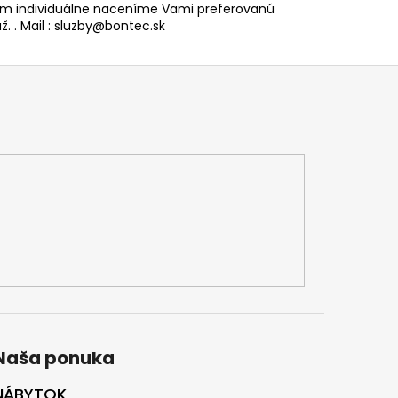
 individuálne naceníme Vami preferovanú
. . Mail : sluzby@bontec.sk
Naša ponuka
NÁBYTOK