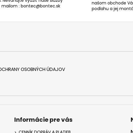
. Neváhajte využiť naše služby
našom obchode Vám
s mailom : bontec@bontec.sk
podlahu a jej montáž
 OCHRANY OSOBNÝCH ÚDAJOV
Informácie pre vás
CENNÍK DOPRÁV A PLATIEB