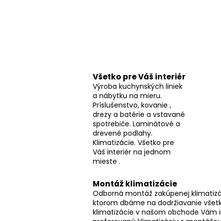
o
č
n
ý
p
a
Všetko pre Váš interiér
n
Výroba kuchynských liniek
e
a nábytku na mieru.
l
Príslušenstvo, kovanie ,
drezy a batérie a vstavané
spotrebiče. Laminátové a
drevené podlahy.
Klimatizácie. Všetko pre
Váš interiér na jednom
mieste .
Montáž klimatizácie
Odborná montáž zakúpenej klimatizác
ktorom dbáme na dodržiavanie všetk
klimatizácie v našom obchode Vám 