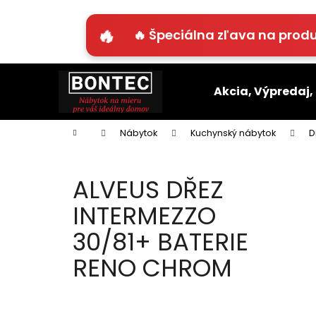
K
o
🔥 Špeciálna zľava na produ
Späť
Späť
š
do
do
í
Prejsť
k
obchodu
obchodu
na
Akcia, Výpredaj,
obsah
Domov
Nábytok
Kuchynský nábytok
D
ALVEUS DŘEZ
INTERMEZZO
30/81+ BATERIE
RENO CHROM
B