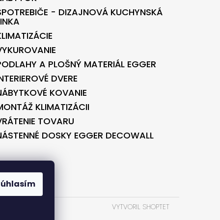
SPOTREBIČE - DIZAJNOVÁ KUCHYNSKÁ
LINKA
KLIMATIZÁCIE
VYKUROVANIE
PODLAHY A PLOŠNÝ MATERIÁL EGGER
INTERIEROVÉ DVERE
NÁBYTKOVÉ KOVANIE
MONTÁŽ KLIMATIZÁCII
VRÁTENIE TOVARU
NÁSTENNÉ DOSKY EGGER DECOWALL
BONTEC.SK
Súhlasím
VYTVORIL SHOPTET