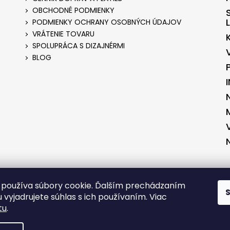
OBCHODNÉ PODMIENKY
PODMIENKY OCHRANY OSOBNÝCH ÚDAJOV
VRÁTENIE TOVARU
SPOLUPRÁCA S DIZAJNÉRMI
BLOG
ENÉ V SPOLUPRÁCI S KVALITNYESHOP.SK
VYTVORENÉ V SPOLUPRÁCI S 
používa súbory cookie. Ďalším prechádzaním
 vyjadrujete súhlas s ich používaním. Viac
tu
.
RADENÉ.