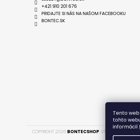
+421 910 201 676
PRIDAJTE SI NÁS NA NAŠOM FACEBOOKU
BONTEC.SK
VYTVOR
Tento web 
tohto webu
informácií
COPYRIGHT 2026
BONTECSHOP
. VŠETKY PRÁVA VYH