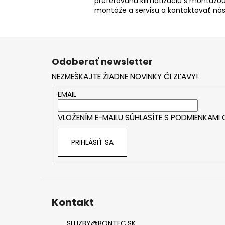
preferovanú klimatizáciu s montážou
montáže a servisu a kontaktovať ná
Z
á
Odoberať newsletter
p
NEZMEŠKAJTE ŽIADNE NOVINKY ČI ZĽAVY!
ä
t
EMAIL
i
VLOŽENÍM E-MAILU SÚHLASÍTE S
PODMIENKAMI
e
PRIHLÁSIŤ SA
Kontakt
SLUZBY
@
BONTEC.SK