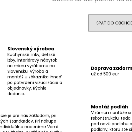
SPÄŤ DO OBCHO
Slovenský výrobca
Kuchynské linky, detské
izby, interiérový nábytok
na mieru vyrábame na
Doprava zadar
Slovensku. Výroba a
už od 500 eur
montáž u zákazníka ihneď
po potvrdení vizualizácie a
objednávky. Rýchle
dodanie.
Montáž podláh
V rámci montáže s
ie je pre nás základom, pri
rekonštrukciu, teda
ých štandardov. Pri nákupe
pod novú podlahu a
individuálne naceníme Vami
podlahy, ktorú ste s