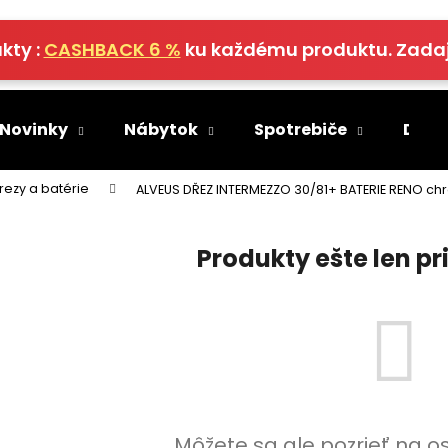
kty :
CASHBACK 6 %
ku každému produktu. Zada
Čo potrebujete nájsť?
 Novinky
Nábytok
Spotrebiče
Deko
HĽADAŤ
rezy a batérie
ALVEUS DŘEZ INTERMEZZO 30/81+ BATERIE RENO c
Produkty ešte len p
Odporúčame
Môžete sa ale pozrieť na o