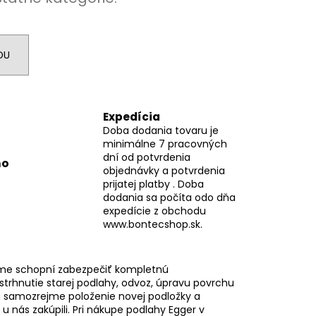
DU
Expedícia
Doba dodania tovaru je
minimálne 7 pracovných
dní od potvrdenia
mo
objednávky a potvrdenia
prijatej platby . Doba
dodania sa počíta odo dňa
expedície z obchodu
www.bontecshop.sk.
me schopní zabezpečiť kompletnú
 strhnutie starej podlahy, odvoz, úpravu povrchu
 samozrejme položenie novej podložky a
i u nás zakúpili. Pri nákupe podlahy Egger v