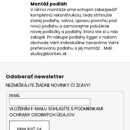
Montáž podláh
V rámci montáže sme schopní zabezpečiť
kompletnú rekonštrukciu, teda strhnutie
starej podlahy, odvoz, úpravu povrchu pod
novú podlahu a samozrejme položenie
novej podložky a podlahy, ktorú ste si u nás
zakúpili. Pri nákupe podlahy Egger v našom
obchode Vám individuálne naceníme Vami
preferovanú podlahu a jej montáž. . Mail :
sluzby@bontec.sk
Z
á
Odoberať newsletter
p
NEZMEŠKAJTE ŽIADNE NOVINKY ČI ZĽAVY!
ä
t
EMAIL
i
VLOŽENÍM E-MAILU SÚHLASÍTE S
PODMIENKAMI
e
OCHRANY OSOBNÝCH ÚDAJOV
PRIHLÁSIŤ SA