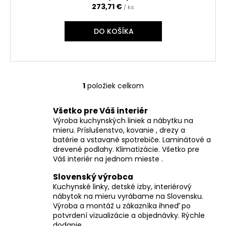
č
273,71 €
/ ks
a
m
DO KOŠÍKA
e
1
položiek celkom
O
v
Všetko pre Váš interiér
l
Výroba kuchynských liniek a nábytku na
á
mieru. Príslušenstvo, kovanie , drezy a
d
batérie a vstavané spotrebiče. Laminátové a
a
drevené podlahy. Klimatizácie. Všetko pre
c
Váš interiér na jednom mieste .
i
Slovenský výrobca
e
Kuchynské linky, detské izby, interiérový
p
nábytok na mieru vyrábame na Slovensku.
r
Výroba a montáž u zákazníka ihneď po
v
potvrdení vizualizácie a objednávky. Rýchle
k
dodanie.