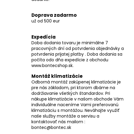
y
v
Doprava zadarmo
ý
už od 500 eur
p
i
Expedícia
s
Doba dodania tovaru je minimálne 7
u
pracovných dní od potvrdenia objednávky a
potvrdenia prijatej platby . Doba dodania sa
počíta odo dňa expedície z obchodu
www.bontecshop.sk.
Montáž klimatizácie
Odborná montáž zakúpenej klimatizácie je
pre nás základom, pri ktorom dbáme na
dodržiavanie všetkých štandardov. Pri
nákupe klimatizácie v našom obchode Vám
individuálne naceníme Vami preferovanú
klimatizáciu s montážou. Neváhajte využiť
naše služby montáže a servisu a
kontaktovať nás mailom :
bontec@bontec.sk