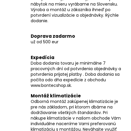
č
nábytok na mieru vyrábame na Slovensku.
a
Výroba a montáž u zákazníka ihneď po
m
potvrdení vizualizácie a objednávky. Rýchle
e
dodanie.
Doprava zadarmo
už od 500 eur
Expedícia
Doba dodania tovaru je minimálne 7
pracovných dní od potvrdenia objednávky a
potvrdenia prijatej platby . Doba dodania sa
počíta odo dňa expedície z obchodu
www.bontecshop.sk.
Montáž klimatizácie
Odborná montáž zakúpenej klimatizácie je
pre nás základom, pri ktorom dbáme na
dodržiavanie všetkých štandardov. Pri
nákupe klimatizácie v našom obchode Vám
individuálne naceníme Vami preferovanú
klimatizáciu s montážou. Neváhajte využiť