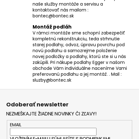
naše služby montáže a servisu a
kontaktovať nás mailom :
bontec@bontec.sk
Montáž podláh
V rámci montáže sme schopní zabezpečiť
kompletnú rekonštrukciu, teda strhnutie
starej podlahy, odvoz, úpravu povrchu pod
novú podlahu a samozrejme položenie
novej podložky a podlahy, ktorú ste si u nás
zakúpili. Pri nákupe podlahy Egger v našom
obchode Vám individuálne naceníme Vami
preferovanú podlahu a jej montáž. . Mail :
sluzby@bontec.sk
Z
á
Odoberať newsletter
p
NEZMEŠKAJTE ŽIADNE NOVINKY ČI ZĽAVY!
ä
t
EMAIL
i
VLOŽENÍM E-MAILU SÚHLASÍTE S
PODMIENKAMI