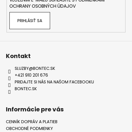
e
OCHRANY OSOBNÝCH ÚDAJOV
PRIHLÁSIŤ SA
Kontakt
SLUZBY
@
BONTEC.SK
+421 910 201 676
PRIDAJTE SI NÁS NA NAŠOM FACEBOOKU
BONTEC.SK
Informácie pre vás
CENNÍK DOPRÁV A PLATIEB
OBCHODNÉ PODMIENKY