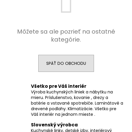
á
j
s
ť
Môžete sa ale pozrieť na ostatné
?
kategórie.
SPÄŤ DO OBCHODU
HĽADAŤ
Všetko pre Váš interiér
Výroba kuchynských liniek a nábytku na
O
mieru. Príslušenstvo, kovanie , drezy a
d
batérie a vstavané spotrebiče. Laminátové a
p
drevené podlahy. Klimatizácie. Všetko pre
o
Váš interiér na jednom mieste .
r
Slovenský výrobca
ú
Kuchynské linky, detské izby, interiérový