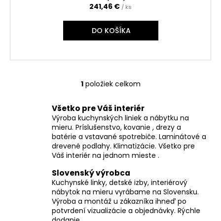
č
241,46 €
/ ks
a
m
DO KOŠÍKA
e
1
položiek celkom
O
v
Všetko pre Váš interiér
l
Výroba kuchynských liniek a nábytku na
á
mieru. Príslušenstvo, kovanie , drezy a
d
batérie a vstavané spotrebiče. Laminátové a
a
drevené podlahy. Klimatizácie. Všetko pre
c
Váš interiér na jednom mieste .
i
Slovenský výrobca
e
Kuchynské linky, detské izby, interiérový
p
nábytok na mieru vyrábame na Slovensku.
r
Výroba a montáž u zákazníka ihneď po
v
potvrdení vizualizácie a objednávky. Rýchle
k
dodanie.