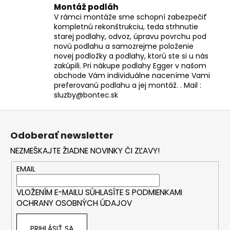
Montáž podláh
V rámci montáže sme schopní zabezpečiť
kompletnú rekonštrukciu, teda strhnutie
starej podlahy, odvoz, úpravu povrchu pod
novú podlahu a samozrejme položenie
novej podložky a podlahy, ktorú ste si u nás
zakúpili. Pri nákupe podlahy Egger v našom
obchode Vám individuálne naceníme Vami
preferovanú podlahu a jej montáž. . Mail :
sluzby@bontec.sk
Z
á
Odoberať newsletter
p
NEZMEŠKAJTE ŽIADNE NOVINKY ČI ZĽAVY!
ä
t
EMAIL
i
VLOŽENÍM E-MAILU SÚHLASÍTE S
PODMIENKAMI
e
OCHRANY OSOBNÝCH ÚDAJOV
PRIHLÁSIŤ SA