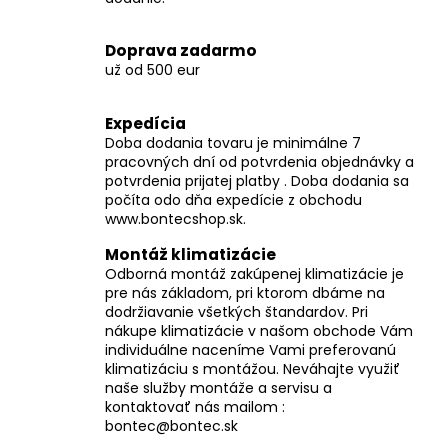
y
v
Doprava zadarmo
ý
už od 500 eur
p
i
Expedícia
s
Doba dodania tovaru je minimálne 7
u
pracovných dní od potvrdenia objednávky a
potvrdenia prijatej platby . Doba dodania sa
počíta odo dňa expedície z obchodu
www.bontecshop.sk.
Montáž klimatizácie
Odborná montáž zakúpenej klimatizácie je
pre nás základom, pri ktorom dbáme na
dodržiavanie všetkých štandardov. Pri
nákupe klimatizácie v našom obchode Vám
individuálne naceníme Vami preferovanú
klimatizáciu s montážou. Neváhajte využiť
naše služby montáže a servisu a
kontaktovať nás mailom :
bontec@bontec.sk