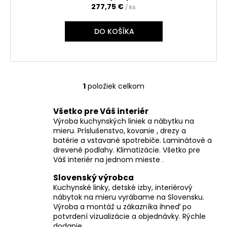
č
277,75 €
/ ks
a
m
DO KOŠÍKA
e
1
položiek celkom
O
v
Všetko pre Váš interiér
l
Výroba kuchynských liniek a nábytku na
á
mieru. Príslušenstvo, kovanie , drezy a
d
batérie a vstavané spotrebiče. Laminátové a
a
drevené podlahy. Klimatizácie. Všetko pre
c
Váš interiér na jednom mieste .
i
Slovenský výrobca
e
Kuchynské linky, detské izby, interiérový
p
nábytok na mieru vyrábame na Slovensku.
r
Výroba a montáž u zákazníka ihneď po
v
potvrdení vizualizácie a objednávky. Rýchle
k
dodanie.