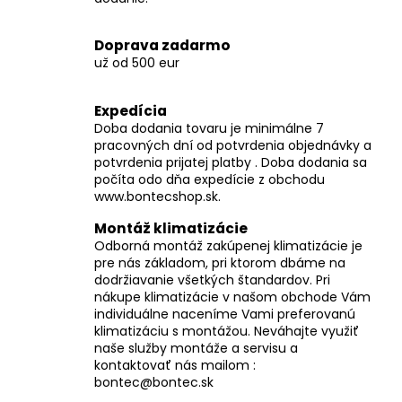
y
v
Doprava zadarmo
ý
už od 500 eur
p
i
Expedícia
s
Doba dodania tovaru je minimálne 7
u
pracovných dní od potvrdenia objednávky a
potvrdenia prijatej platby . Doba dodania sa
počíta odo dňa expedície z obchodu
www.bontecshop.sk.
Montáž klimatizácie
Odborná montáž zakúpenej klimatizácie je
pre nás základom, pri ktorom dbáme na
dodržiavanie všetkých štandardov. Pri
nákupe klimatizácie v našom obchode Vám
individuálne naceníme Vami preferovanú
klimatizáciu s montážou. Neváhajte využiť
naše služby montáže a servisu a
kontaktovať nás mailom :
bontec@bontec.sk