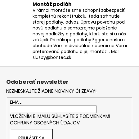
Montáž podláh
V rámci montáže sme schopní zabezpečiť
kompletnú rekonštrukciu, teda strhnutie
starej podlahy, odvoz, úpravu povrchu pod
novú podlahu a samozrejme položenie
novej podložky a podlahy, ktorú ste si u nás
zakúpili. Pri nákupe podlahy Egger v našom
obchode Vám individuálne naceníme Vami
preferovanú podlahu a jej montáž. . Mail :
sluzby@bontec.sk
Z
á
Odoberať newsletter
p
NEZMEŠKAJTE ŽIADNE NOVINKY ČI ZĽAVY!
ä
t
EMAIL
i
VLOŽENÍM E-MAILU SÚHLASÍTE S
PODMIENKAMI
e
OCHRANY OSOBNÝCH ÚDAJOV
PRIHLÁSIŤ SA