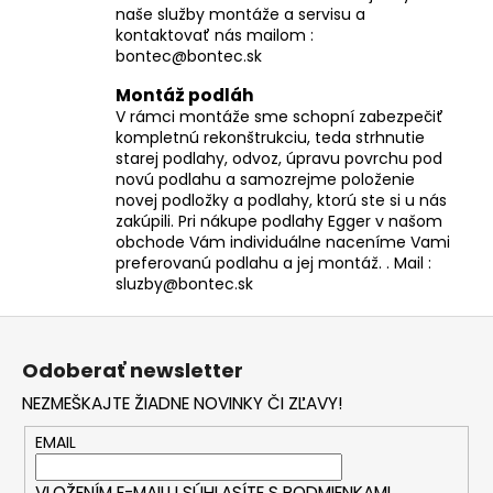
naše služby montáže a servisu a
kontaktovať nás mailom :
bontec@bontec.sk
Montáž podláh
V rámci montáže sme schopní zabezpečiť
kompletnú rekonštrukciu, teda strhnutie
starej podlahy, odvoz, úpravu povrchu pod
novú podlahu a samozrejme položenie
novej podložky a podlahy, ktorú ste si u nás
zakúpili. Pri nákupe podlahy Egger v našom
obchode Vám individuálne naceníme Vami
preferovanú podlahu a jej montáž. . Mail :
sluzby@bontec.sk
Z
á
Odoberať newsletter
p
NEZMEŠKAJTE ŽIADNE NOVINKY ČI ZĽAVY!
ä
t
EMAIL
i
VLOŽENÍM E-MAILU SÚHLASÍTE S
PODMIENKAMI