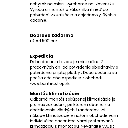
č
nábytok na mieru vyrábame na Slovensku.
a
Výroba a montáž u zákazníka ihneď po
m
potvrdení vizualizácie a objednávky. Rýchle
e
dodanie.
Doprava zadarmo
už od 500 eur
Expedícia
Doba dodania tovaru je minimálne 7
pracovných dní od potvrdenia objednávky a
potvrdenia prijatej platby . Doba dodania sa
počíta odo dňa expedície z obchodu
www.bontecshop.sk.
Montáž klimatizácie
Odborná montáž zakúpenej klimatizácie je
pre nás základom, pri ktorom dbáme na
dodržiavanie všetkých štandardov. Pri
nákupe klimatizácie v našom obchode Vám
individuálne naceníme Vami preferovanú
klimatizáciu s montážou. Neváhajte využiť