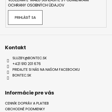
e
OCHRANY OSOBNÝCH ÚDAJOV
PRIHLÁSIŤ SA
Kontakt
SLUZBY
@
BONTEC.SK
+421 910 201 676
PRIDAJTE SI NÁS NA NAŠOM FACEBOOKU
BONTEC.SK
Informácie pre vás
CENNÍK DOPRÁV A PLATIEB
OBCHODNÉ PODMIENKY