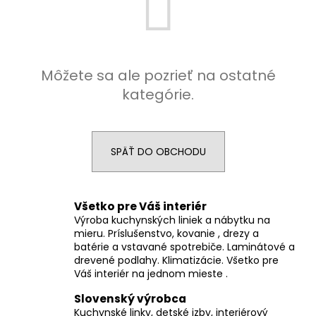
á
j
s
ť
Môžete sa ale pozrieť na ostatné
?
kategórie.
SPÄŤ DO OBCHODU
HĽADAŤ
Všetko pre Váš interiér
Výroba kuchynských liniek a nábytku na
O
mieru. Príslušenstvo, kovanie , drezy a
d
batérie a vstavané spotrebiče. Laminátové a
p
drevené podlahy. Klimatizácie. Všetko pre
o
Váš interiér na jednom mieste .
r
Slovenský výrobca
ú
Kuchynské linky, detské izby, interiérový