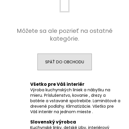
á
j
s
ť
Môžete sa ale pozrieť na ostatné
?
kategórie.
SPÄŤ DO OBCHODU
HĽADAŤ
Všetko pre Váš interiér
Výroba kuchynských liniek a nábytku na
O
mieru. Príslušenstvo, kovanie , drezy a
d
batérie a vstavané spotrebiče. Laminátové a
p
drevené podlahy. Klimatizácie. Všetko pre
o
Váš interiér na jednom mieste .
r
Slovenský výrobca
ú
Kuchynské linky, detské izby, interiérový