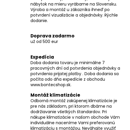
č
nábytok na mieru vyrábame na Slovensku.
a
Výroba a montáž u zákazníka ihneď po
m
potvrdení vizualizácie a objednávky. Rýchle
e
dodanie.
Doprava zadarmo
už od 500 eur
Expedícia
Doba dodania tovaru je minimálne 7
pracovných dní od potvrdenia objednávky a
potvrdenia prijatej platby . Doba dodania sa
počíta odo dňa expedície z obchodu
www.bontecshop.sk.
Montáž klimatizácie
Odborná montáž zakúpenej klimatizácie je
pre nás základom, pri ktorom dbáme na
dodržiavanie všetkých štandardov. Pri
nákupe klimatizácie v našom obchode Vám
individuálne naceníme Vami preferovanú
klimatizáciu s montážou. Neváhajte využiť