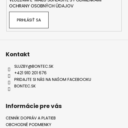
e
OCHRANY OSOBNÝCH ÚDAJOV
PRIHLÁSIŤ SA
Kontakt
SLUZBY
@
BONTEC.SK
+421 910 201 676
PRIDAJTE SI NÁS NA NAŠOM FACEBOOKU
BONTEC.SK
Informácie pre vás
CENNÍK DOPRÁV A PLATIEB
OBCHODNÉ PODMIENKY