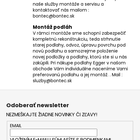
naše služby montáže a servisu a
kontaktovať nás mailom :
bontec@bontec.sk
Montáž podláh
V rámci montáže sme schopní zabezpečiť
kompletnú rekonštrukciu, teda strhnutie
starej podlahy, odvoz, úpravu povrchu pod
novú podlahu a samozrejme položenie
novej podložky a podlahy, ktorú ste si u nás
zakúpili. Pri nákupe podlahy Egger v našom
obchode Vám individuálne naceníme Vami
preferovanú podlahu a jej montáž. . Mail :
sluzby@bontec.sk
Z
á
Odoberať newsletter
p
NEZMEŠKAJTE ŽIADNE NOVINKY ČI ZĽAVY!
ä
t
EMAIL
i
VLOŽENÍM E-MAILU SÚHLASÍTE S
PODMIENKAMI