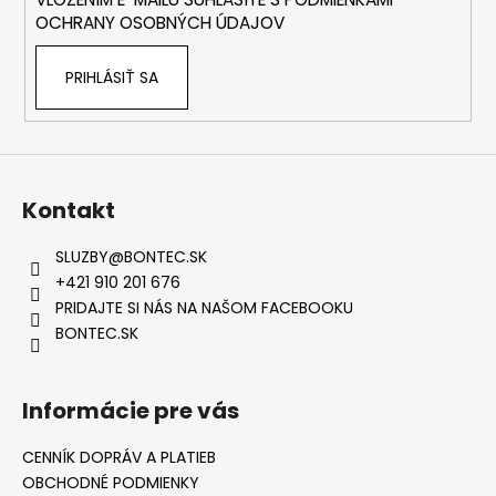
e
OCHRANY OSOBNÝCH ÚDAJOV
PRIHLÁSIŤ SA
Kontakt
SLUZBY
@
BONTEC.SK
+421 910 201 676
PRIDAJTE SI NÁS NA NAŠOM FACEBOOKU
BONTEC.SK
Informácie pre vás
CENNÍK DOPRÁV A PLATIEB
OBCHODNÉ PODMIENKY