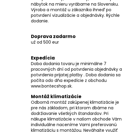
č
nábytok na mieru vyrábame na Slovensku.
a
Výroba a montáž u zákazníka ihneď po
m
potvrdení vizualizácie a objednávky. Rýchle
e
dodanie.
Doprava zadarmo
už od 500 eur
Expedícia
Doba dodania tovaru je minimálne 7
pracovných dní od potvrdenia objednávky a
potvrdenia prijatej platby . Doba dodania sa
počíta odo dňa expedície z obchodu
www.bontecshop.sk.
Montáž klimatizácie
Odborná montáž zakúpenej klimatizácie je
pre nás základom, pri ktorom dbáme na
dodržiavanie všetkých štandardov. Pri
nákupe klimatizácie v našom obchode Vám
individuálne naceníme Vami preferovanú
klimatizáciu s montážou. Neváhajte využiť