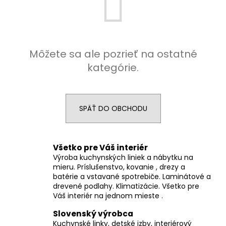
á
j
s
ť
Môžete sa ale pozrieť na ostatné
?
kategórie.
SPÄŤ DO OBCHODU
HĽADAŤ
Všetko pre Váš interiér
Výroba kuchynských liniek a nábytku na
O
mieru. Príslušenstvo, kovanie , drezy a
d
batérie a vstavané spotrebiče. Laminátové a
p
drevené podlahy. Klimatizácie. Všetko pre
o
Váš interiér na jednom mieste .
r
Slovenský výrobca
ú
Kuchynské linky, detské izby, interiérový