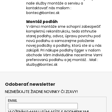
naše služby montáže a servisu a
kontaktovať nás mailom :
bontec@bontec.sk
Montáž podláh
V rámci montáže sme schopní zabezpečiť
kompletnú rekonštrukciu, teda strhnutie
starej podlahy, odvoz, úpravu povrchu pod
novú podlahu a samozrejme položenie
novej podložky a podlahy, ktorú ste si u nás
zakúpili. Pri nákupe podlahy Egger v našom
obchode Vám individuálne naceníme Vami
preferovanú podlahu a jej montáž. . Mail :
sluzby@bontec.sk
Z
á
Odoberať newsletter
p
NEZMEŠKAJTE ŽIADNE NOVINKY ČI ZĽAVY!
ä
t
EMAIL
i
VLOŽENÍM E-MAILU SÚHLASÍTE S
PODMIENKAMI