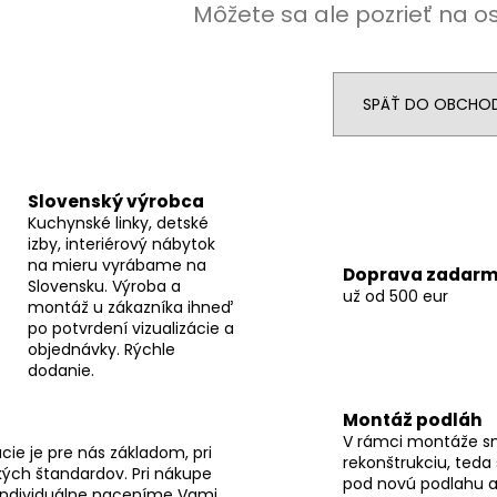
Môžete sa ale pozrieť na o
SPÄŤ DO OBCHO
Slovenský výrobca
Kuchynské linky, detské
izby, interiérový nábytok
na mieru vyrábame na
Doprava zadar
Slovensku. Výroba a
už od 500 eur
montáž u zákazníka ihneď
po potvrdení vizualizácie a
objednávky. Rýchle
dodanie.
Montáž podláh
V rámci montáže s
ie je pre nás základom, pri
rekonštrukciu, teda
ých štandardov. Pri nákupe
pod novú podlahu a
individuálne naceníme Vami