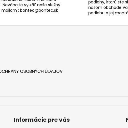
podlahy, ktorú ste s
. Neváhajte využiť naše služby
našom obchode Vám
s mailom : bontec@bontec.sk
podlahu a jej montáž
 OCHRANY OSOBNÝCH ÚDAJOV
Informácie pre vás