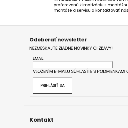
preferovanú klimatizáciu s montážou
montáže a servisu a kontaktovať ná
Z
á
Odoberať newsletter
p
NEZMEŠKAJTE ŽIADNE NOVINKY ČI ZĽAVY!
ä
t
EMAIL
i
VLOŽENÍM E-MAILU SÚHLASÍTE S
PODMIENKAMI
e
PRIHLÁSIŤ SA
Kontakt