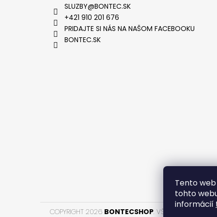
SLUZBY
@
BONTEC.SK
+421 910 201 676
PRIDAJTE SI NÁS NA NAŠOM FACEBOOKU
BONTEC.SK
VYTVOR
Tento web 
tohto webu
informácií
COPYRIGHT 2026
BONTECSHOP
. VŠETKY PRÁVA VYH