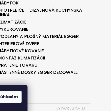
NÁBYTOK
SPOTREBIČE - DIZAJNOVÁ KUCHYNSKÁ
LINKA
KLIMATIZÁCIE
VYKUROVANIE
PODLAHY A PLOŠNÝ MATERIÁL EGGER
INTERIEROVÉ DVERE
NÁBYTKOVÉ KOVANIE
MONTÁŽ KLIMATIZÁCII
VRÁTENIE TOVARU
NÁSTENNÉ DOSKY EGGER DECOWALL
BONTEC.SK
Súhlasím
VYTVORIL SHOPTET