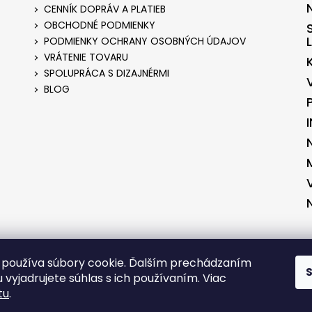
CENNÍK DOPRÁV A PLATIEB
OBCHODNÉ PODMIENKY
PODMIENKY OCHRANY OSOBNÝCH ÚDAJOV
VRÁTENIE TOVARU
SPOLUPRÁCA S DIZAJNÉRMI
BLOG
ENÉ V SPOLUPRÁCI S KVALITNYESHOP.SK
VYTVORENÉ V SPOLUPRÁCI S 
používa súbory cookie. Ďalším prechádzaním
 vyjadrujete súhlas s ich používaním. Viac
tu
.
RADENÉ.