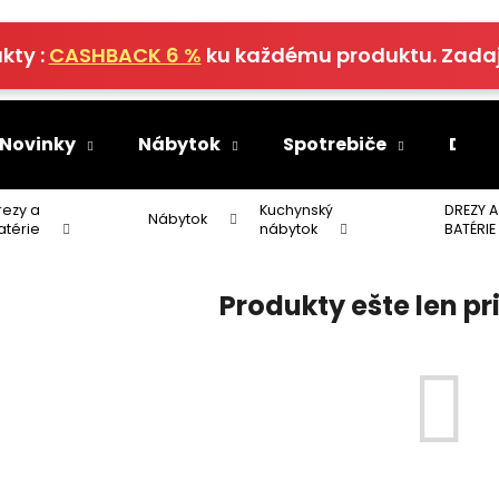
kty :
CASHBACK 6 %
ku každému produktu. Zada
Čo potrebujete nájsť?
 Novinky
Nábytok
Spotrebiče
Deko
HĽADAŤ
rezy a
Kuchynský
DREZY A
Nábytok
atérie
nábytok
BATÉRIE
Produkty ešte len p
Odporúčame