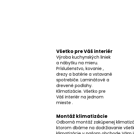
č
n
ý
p
a
n
e
Všetko pre Váš interiér
Výroba kuchynských liniek
l
a nábytku na mieru.
Príslušenstvo, kovanie ,
drezy a batérie a vstavané
spotrebiče. Laminátové a
drevené podlahy.
Klimatizácie. Všetko pre
Váš interiér na jednom
mieste .
Montáž klimatizácie
Odborná montáž zakúpenej klimatizác
ktorom dbáme na dodržiavanie všetk
klimatizácie v našom obchode Vám 