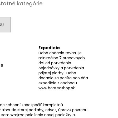
statné kategórie.
DU
Expedícia
Doba dodania tovaru je
minimálne 7 pracovných
dní od potvrdenia
mo
objednávky a potvrdenia
prijatej platby . Doba
dodania sa počíta odo dňa
expedície z obchodu
www.bontecshop.sk.
me schopní zabezpečiť kompletnú
 strhnutie starej podlahy, odvoz, úpravu povrchu
 samozrejme položenie novej podložky a