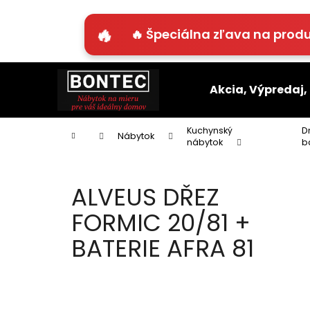
K
o
🔥 Špeciálna zľava na produ
Späť
Späť
š
do
do
í
Prejsť
k
obchodu
obchodu
na
Akcia, Výpredaj,
obsah
Kuchynský
D
Domov
Nábytok
nábytok
b
ALVEUS DŘEZ
FORMIC 20/81 +
BATERIE AFRA 81
B
o