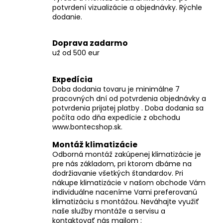
č
potvrdení vizualizácie a objednávky. Rýchle
a
dodanie.
m
e
Doprava zadarmo
už od 500 eur
Expedícia
Doba dodania tovaru je minimálne 7
pracovných dní od potvrdenia objednávky a
potvrdenia prijatej platby . Doba dodania sa
počíta odo dňa expedície z obchodu
www.bontecshop.sk.
Montáž klimatizácie
Odborná montáž zakúpenej klimatizácie je
pre nás základom, pri ktorom dbáme na
dodržiavanie všetkých štandardov. Pri
nákupe klimatizácie v našom obchode Vám
individuálne naceníme Vami preferovanú
klimatizáciu s montážou. Neváhajte využiť
naše služby montáže a servisu a
kontaktovať nás mailom :