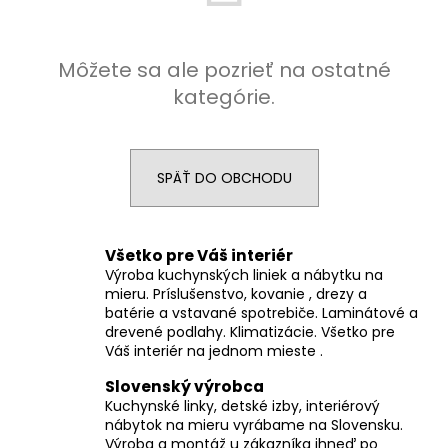
á
j
Môžete sa ale pozrieť na ostatné
s
kategórie.
ť
?
SPÄŤ DO OBCHODU
HĽADAŤ
Všetko pre Váš interiér
Výroba kuchynských liniek a nábytku na
mieru. Príslušenstvo, kovanie , drezy a
batérie a vstavané spotrebiče. Laminátové a
O
drevené podlahy. Klimatizácie. Všetko pre
d
Váš interiér na jednom mieste .
p
o
Slovenský výrobca
r
Kuchynské linky, detské izby, interiérový
nábytok na mieru vyrábame na Slovensku.
ú
Výroba a montáž u zákazníka ihneď po