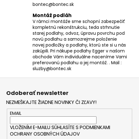
bontec@bontec.sk
Montáž podláh
V rámci montáže sme schopní zabezpečiť
kompletnú rekonštrukciu, teda strhnutie
starej podlahy, odvoz, úpravu povrchu pod
novú podlahu a samozrejme položenie
novej podložky a podlahy, ktorú ste si u nás
zakúpili. Pri nákupe podlahy Egger v našom
obchode Vám individuálne naceníme Vami
preferovanú podlahu a jej montáž. . Mail :
sluzby@bontec.sk
Z
á
Odoberať newsletter
p
NEZMEŠKAJTE ŽIADNE NOVINKY ČI ZĽAVY!
ä
t
EMAIL
i
VLOŽENÍM E-MAILU SÚHLASÍTE S
PODMIENKAMI
e
OCHRANY OSOBNÝCH ÚDAJOV