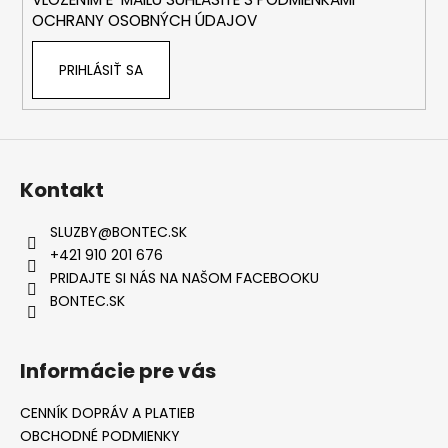
e
OCHRANY OSOBNÝCH ÚDAJOV
PRIHLÁSIŤ SA
Kontakt
SLUZBY
@
BONTEC.SK
+421 910 201 676
PRIDAJTE SI NÁS NA NAŠOM FACEBOOKU
BONTEC.SK
Informácie pre vás
CENNÍK DOPRÁV A PLATIEB
OBCHODNÉ PODMIENKY