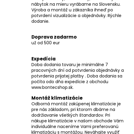
č
nábytok na mieru vyrábame na Slovensku.
a
Výroba a montáž u zákazníka ihneď po
m
potvrdení vizualizácie a objednávky. Rýchle
e
dodanie.
Doprava zadarmo
už od 500 eur
Expedícia
Doba dodania tovaru je minimálne 7
pracovných dní od potvrdenia objednávky a
potvrdenia prijatej platby . Doba dodania sa
počíta odo dňa expedície z obchodu
www.bontecshop.sk.
Montáž klimatizácie
Odborná montáž zakúpenej klimatizácie je
pre nás základom, pri ktorom dbáme na
dodržiavanie všetkých štandardov. Pri
nákupe klimatizácie v našom obchode Vám
individuálne naceníme Vami preferovanú
klimatizáciu s montážou. Neváhajte využiť