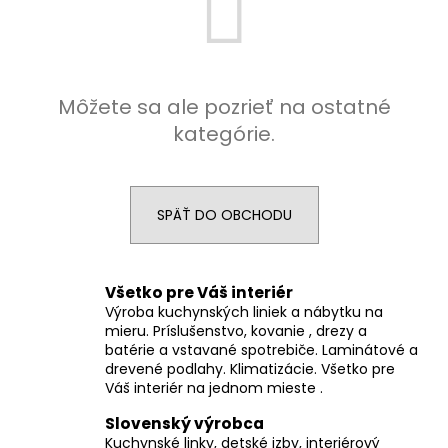
á
j
s
ť
Môžete sa ale pozrieť na ostatné
?
kategórie.
SPÄŤ DO OBCHODU
HĽADAŤ
Všetko pre Váš interiér
Výroba kuchynských liniek a nábytku na
O
mieru. Príslušenstvo, kovanie , drezy a
d
batérie a vstavané spotrebiče. Laminátové a
p
drevené podlahy. Klimatizácie. Všetko pre
o
Váš interiér na jednom mieste .
r
Slovenský výrobca
ú
Kuchynské linky, detské izby, interiérový