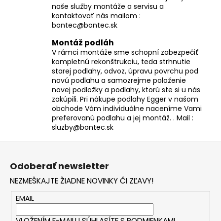
naše služby montáže a servisu a
kontaktovať nás mailom :
bontec@bontec.sk
Montáž podláh
V rámci montáže sme schopní zabezpečiť
kompletnú rekonštrukciu, teda strhnutie
starej podlahy, odvoz, úpravu povrchu pod
novú podlahu a samozrejme položenie
novej podložky a podlahy, ktorú ste si u nás
zakúpili. Pri nákupe podlahy Egger v našom
obchode Vám individuálne naceníme Vami
preferovanú podlahu a jej montáž. . Mail :
sluzby@bontec.sk
Z
á
Odoberať newsletter
p
NEZMEŠKAJTE ŽIADNE NOVINKY ČI ZĽAVY!
ä
t
EMAIL
i
VLOŽENÍM E-MAILU SÚHLASÍTE S
PODMIENKAMI